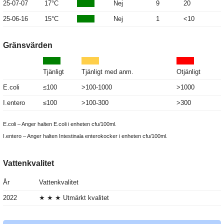
25-07-07
17°C
Nej
9
20
25-06-16
15°C
Nej
1
<10
Gränsvärden
Tjänligt
Tjänligt med anm.
Otjänligt
E.coli
≤100
>100-1000
>1000
I.entero
≤100
>100-300
>300
E.coli – Anger halten E.coli i enheten cfu/100ml.
I.entero – Anger halten Intestinala enterokocker i enheten cfu/100ml.
Vattenkvalitet
År
Vattenkvalitet
2022
★ ★ ★ Utmärkt kvalitet