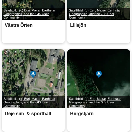
Satellitbild:
(c) Esri, Maxar, Earthstar
Satellitbild:
(c) Esri, Maxar, Earthstar
Geographics, and the GIS User
Geographics, and the GIS User
Community
Community
Västra Örten
Lillsjön
Satellitbild:
(c) Esri, Maxar, Earthstar
Satellitbild:
(c) Esri, Maxar, Earthstar
Geographics, and the GIS User
Geographics, and the GIS User
Community
Community
Deje sim- & sporthall
Bergstjärn