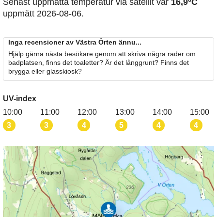
Senast uppmätta temperatur via satellit var
16,9°C
uppmätt 2026-08-06.
Inga recensioner av Västra Örten ännu...
Hjälp gärna nästa besökare genom att skriva några rader om
badplatsen, finns det toaletter? Är det långgrunt? Finns det
brygga eller glasskiosk?
UV-index
10:00
11:00
12:00
13:00
14:00
15:00
3
3
4
5
4
4