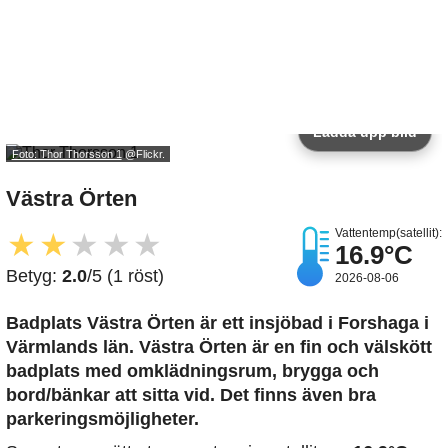
Ladda upp bild
Foto: Thor Thorsson 1
@Flickr.
Västra Örten
Vattentemp(satellit):
★
★
★
★
★
16.9°C
Betyg:
2.0
/5 (1 röst)
2026-08-06
Badplats Västra Örten är ett insjöbad i Forshaga i
Värmlands län. Västra Örten är en fin och välskött
badplats med omklädningsrum, brygga och
bord/bänkar att sitta vid. Det finns även bra
parkeringsmöjligheter.