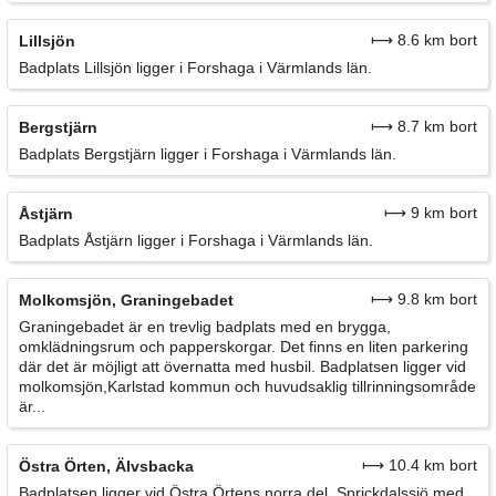
⟼ 8.6 km bort
Lillsjön
Badplats Lillsjön ligger i Forshaga i Värmlands län.
⟼ 8.7 km bort
Bergstjärn
Badplats Bergstjärn ligger i Forshaga i Värmlands län.
⟼ 9 km bort
Åstjärn
Badplats Åstjärn ligger i Forshaga i Värmlands län.
⟼ 9.8 km bort
Molkomsjön, Graningebadet
Graningebadet är en trevlig badplats med en brygga,
omklädningsrum och papperskorgar. Det finns en liten parkering
där det är möjligt att övernatta med husbil. Badplatsen ligger vid
molkomsjön,Karlstad kommun och huvudsaklig tillrinningsområde
är...
⟼ 10.4 km bort
Östra Örten, Älvsbacka
Badplatsen ligger vid Östra Örtens norra del. Sprickdalssjö med