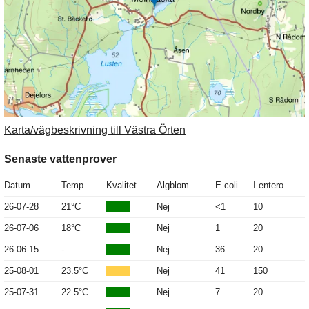
Karta/vägbeskrivning till Västra Örten
Senaste vattenprover
Datum
Temp
Kvalitet
Algblom.
E.coli
I.entero
26-07-28
21°C
Nej
<1
10
26-07-06
18°C
Nej
1
20
26-06-15
-
Nej
36
20
25-08-01
23.5°C
Nej
41
150
25-07-31
22.5°C
Nej
7
20