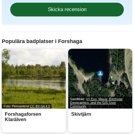
Populära badplatser i Forshaga
Satellitbild:
(c) Esri, Maxar, Earthstar
Geographics, and the GIS User
Foto: Pimvantend
CC BY-SA 4.0
Community
Forshagaforsen
Skivtjärn
Klarälven