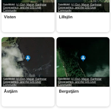
Satellitbild:
(c) Esri, Maxar, Earthstar
Satellitbild:
(c) Esri, Maxar, Earthstar
Geographics, and the GIS User
Geographics, and the GIS User
Community
Community
Visten
Lillsjön
Satellitbild:
(c) Esri, Maxar, Earthstar
Satellitbild:
(c) Esri, Maxar, Earthstar
Geographics, and the GIS User
Geographics, and the GIS User
Community
Community
Åstjärn
Bergstjärn