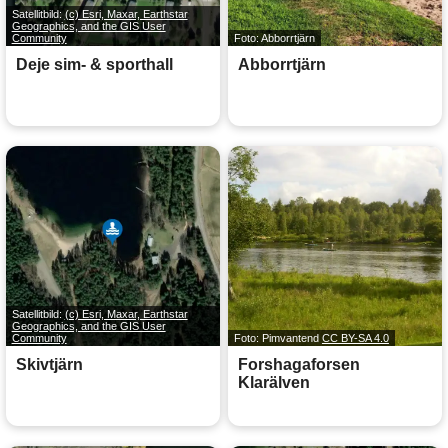
Satellitbild:
(c) Esri, Maxar, Earthstar
Geographics, and the GIS User
Community
Foto: Abborrtjärn
Deje sim- & sporthall
Abborrtjärn
Satellitbild:
(c) Esri, Maxar, Earthstar
Geographics, and the GIS User
Community
Foto: Pimvantend
CC BY-SA 4.0
Skivtjärn
Forshagaforsen
Klarälven