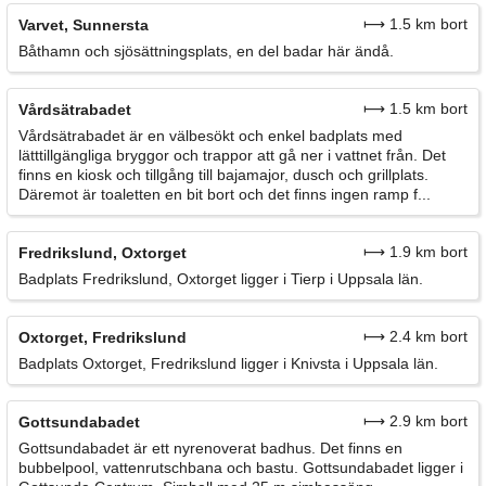
⟼ 1.5 km bort
Varvet, Sunnersta
Båthamn och sjösättningsplats, en del badar här ändå.
⟼ 1.5 km bort
Vårdsätrabadet
Vårdsätrabadet är en välbesökt och enkel badplats med
lätttillgängliga bryggor och trappor att gå ner i vattnet från. Det
finns en kiosk och tillgång till bajamajor, dusch och grillplats.
Däremot är toaletten en bit bort och det finns ingen ramp f...
⟼ 1.9 km bort
Fredrikslund, Oxtorget
Badplats Fredrikslund, Oxtorget ligger i Tierp i Uppsala län.
⟼ 2.4 km bort
Oxtorget, Fredrikslund
Badplats Oxtorget, Fredrikslund ligger i Knivsta i Uppsala län.
⟼ 2.9 km bort
Gottsundabadet
Gottsundabadet är ett nyrenoverat badhus. Det finns en
bubbelpool, vattenrutschbana och bastu. Gottsundabadet ligger i