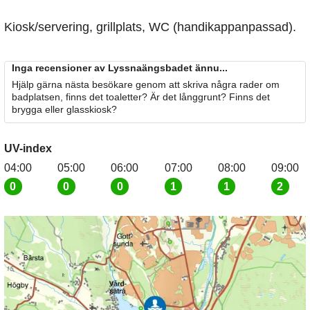
Kiosk/servering, grillplats, WC (handikappanpassad).
Inga recensioner av Lyssnaängsbadet ännu...
Hjälp gärna nästa besökare genom att skriva några rader om
badplatsen, finns det toaletter? Är det långgrunt? Finns det
brygga eller glasskiosk?
UV-index
04:00
05:00
06:00
07:00
08:00
09:00
0
0
0
1
1
2