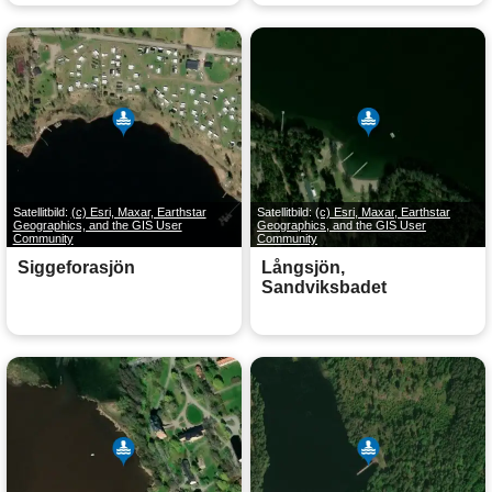
Satellitbild:
(c) Esri, Maxar, Earthstar
Satellitbild:
(c) Esri, Maxar, Earthstar
Geographics, and the GIS User
Geographics, and the GIS User
Community
Community
Siggeforasjön
Långsjön,
Sandviksbadet