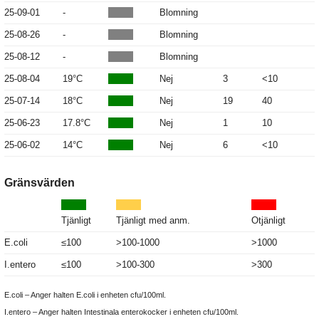
25-09-01
-
Blomning
25-08-26
-
Blomning
25-08-12
-
Blomning
25-08-04
19°C
Nej
3
<10
25-07-14
18°C
Nej
19
40
25-06-23
17.8°C
Nej
1
10
25-06-02
14°C
Nej
6
<10
Gränsvärden
Tjänligt
Tjänligt med anm.
Otjänligt
E.coli
≤100
>100-1000
>1000
I.entero
≤100
>100-300
>300
E.coli – Anger halten E.coli i enheten cfu/100ml.
I.entero – Anger halten Intestinala enterokocker i enheten cfu/100ml.