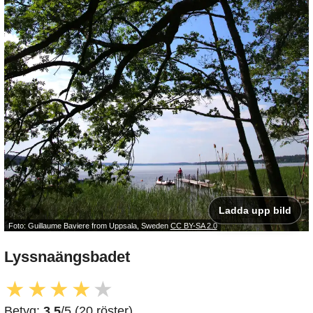
Ladda upp bild
Foto: Guillaume Baviere from Uppsala, Sweden
CC BY-SA 2.0
Lyssnaängsbadet
★
★
★
★
★
Betyg:
3.5
/5 (20 röster)