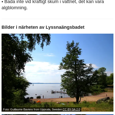
• Bada inte vid kraftigt skum i vattnet, det kan vara
algblomning.
Bilder i närheten av
Lyssnaängsbadet
Foto: Guillaume Baviere from Uppsala, Sweden
CC BY-SA 2.0