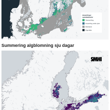
Summering algblomning sju dagar