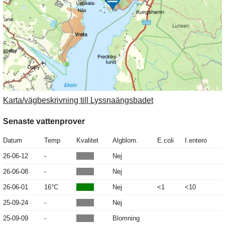
Karta/vägbeskrivning till Lyssnaängsbadet
Senaste vattenprover
Datum
Temp
Kvalitet
Algblom.
E.coli
I.entero
26-06-12
-
Nej
26-06-08
-
Nej
26-06-01
16°C
Nej
<1
<10
25-09-24
-
Nej
25-09-09
-
Blomning