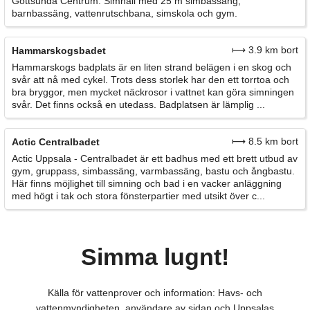
Gottsunda Centrum. Simhall med 25 m simbassäng,
barnbassäng, vattenrutschbana, simskola och gym.
⟼ 3.9 km bort
Hammarskogsbadet
Hammarskogs badplats är en liten strand belägen i en skog och
svår att nå med cykel. Trots dess storlek har den ett torrtoa och
bra bryggor, men mycket näckrosor i vattnet kan göra simningen
svår. Det finns också en utedass. Badplatsen är lämplig ...
⟼ 8.5 km bort
Actic Centralbadet
Actic Uppsala - Centralbadet är ett badhus med ett brett utbud av
gym, gruppass, simbassäng, varmbassäng, bastu och ångbastu.
Här finns möjlighet till simning och bad i en vacker anläggning
med högt i tak och stora fönsterpartier med utsikt över c...
Simma lugnt!
Källa för vattenprover och information: Havs- och
vattenmyndigheten, användare av sidan och Uppsalas