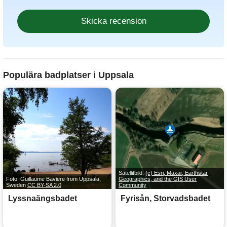
Populära badplatser i Uppsala
Satellitbild:
(c) Esri, Maxar, Earthstar
Foto: Guillaume Baviere from Uppsala,
Geographics, and the GIS User
Sweden
CC BY-SA 2.0
Community
Lyssnaängsbadet
Fyrisån, Storvadsbadet