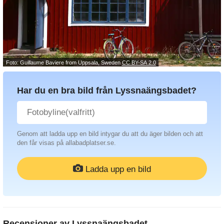
Foto: Guillaume Baviere from Uppsala, Sweden
CC BY-SA 2.0
Har du en bra bild från Lyssnaängsbadet?
Genom att ladda upp en bild intygar du att du äger bilden och att
den får visas på allabadplatser.se.
Ladda upp en bild
Recensioner av
Lyssnaängsbadet