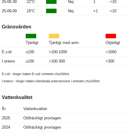
25-06-30
22°C
Nej
1
<10
25-06-09
18°C
Nej
<1
<10
Gränsvärden
Tjänligt
Tjänligt med anm.
Otjänligt
E.coli
≤100
>100-1000
>1000
I.entero
≤100
>100-300
>300
E.coli – Anger halten E.coli i enheten cfu/100ml.
I.entero – Anger halten Intestinala enterokocker i enheten cfu/100ml.
Vattenkvalitet
År
Vattenkvalitet
2025
Otillräckligt provtagen
2024
Otillräckligt provtagen