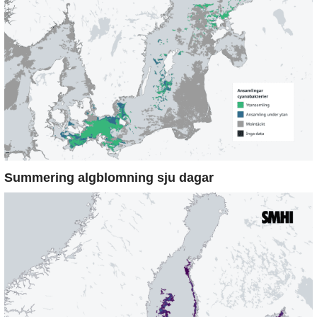
Summering algblomning sju dagar