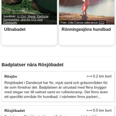
Satellitbild:
(c) Esri, Maxar, Earthstar
Geographics, and the GIS User
Community
Foto: Julia Caesar juliacaesar
CC0
Ullnabadet
Rönningesjöns hundbad
Badplatser nära Rösjöbadet
⟼ 0.2 km bort
Rösjön
Rösjöbadet i Danderyd har fin, mjuk sand och gräsområden för
de som föredrar det. Badplatsen är utrustad med flera bryggor
med stegar ner till vattnet samt en rullstolsramp. Det finns även
ett specifikt område för hundbad. I närheten finns parkeri...
⟼ 0.5 km bort
Rösjöbadet