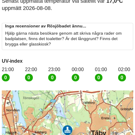
Senast uppmätta temperatur via satellit var
17,0°C
uppmätt 2026-08-08.
Inga recensioner av Rösjöbadet ännu...
Hjälp gärna nästa besökare genom att skriva några rader om
badplatsen, finns det toaletter? Är det långgrunt? Finns det
brygga eller glasskiosk?
UV-index
21:00
22:00
23:00
00:00
01:00
02:00
0
0
0
0
0
0