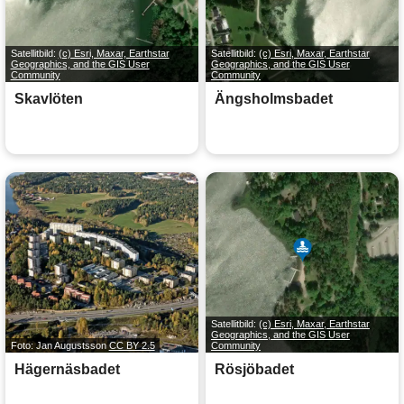
Satellitbild:
(c) Esri, Maxar, Earthstar
Satellitbild:
(c) Esri, Maxar, Earthstar
Geographics, and the GIS User
Geographics, and the GIS User
Community
Community
Skavlöten
Ängsholmsbadet
Satellitbild:
(c) Esri, Maxar, Earthstar
Geographics, and the GIS User
Foto: Jan Augustsson
CC BY 2.5
Community
Hägernäsbadet
Rösjöbadet