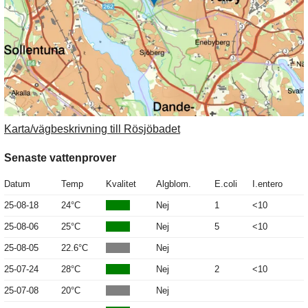
Karta/vägbeskrivning till Rösjöbadet
Senaste vattenprover
Datum
Temp
Kvalitet
Algblom.
E.coli
I.entero
25-08-18
24°C
Nej
1
<10
25-08-06
25°C
Nej
5
<10
25-08-05
22.6°C
Nej
25-07-24
28°C
Nej
2
<10
25-07-08
20°C
Nej