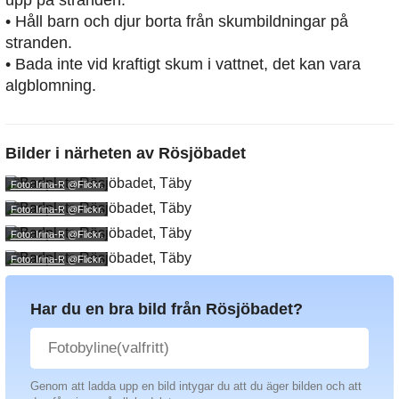
upp på stranden.
• Håll barn och djur borta från skumbildningar på
stranden.
• Bada inte vid kraftigt skum i vattnet, det kan vara
algblomning.
Bilder i närheten av
Rösjöbadet
Foto: Irina-R
@Flickr.
Foto: Irina-R
@Flickr.
Foto: Irina-R
@Flickr.
Foto: Irina-R
@Flickr.
Har du en bra bild från Rösjöbadet?
Genom att ladda upp en bild intygar du att du äger bilden och att