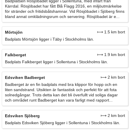
Badplatsen Rösjöbadet ligger i Sollentuna, med infart från
Kärrdal. Rösjöbadet har fått Blå Flagg 2016, en miljöutmärkelse
för stränder och fritidsbåtshamnar. Vid Rösjöbadet i Sjöberg finns
bland annat omklädningsrum och servering. Rösjöbadet är e...
⟼ 1.5 km bort
Mörtsjön
Badplats Mörtsjön ligger i Täby i Stockholms län.
⟼ 1.9 km bort
Falkberget
Badplats Falkberget ligger i Sollentuna i Stockholms län.
⟼ 2 km bort
Edsviken Badberget
Badberget är en fin badplats med bra klippor för hopp och en
liten sandstrand. Utsikten är fantastisk och perfekt för att fota
solnedgångar. Trots detta kan det bli överfullt vid soliga dagar
och området runt Badberget kan vara farligt med rapport...
⟼ 2 km bort
Edsviken Sjöberg
Badplats Edsviken Sjöberg ligger i Sollentuna i Stockholms län.