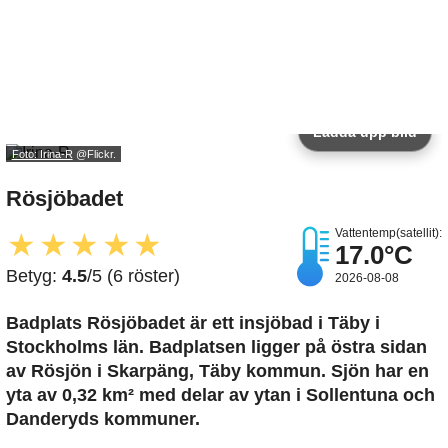
Ladda upp bild
Foto: Irina-R
@Flickr.
Rösjöbadet
Vattentemp(satellit):
★
★
★
★
★
17.0°C
Betyg:
4.5
/5 (6 röster)
2026-08-08
Badplats Rösjöbadet är ett insjöbad i Täby i
Stockholms län. Badplatsen ligger på östra sidan
av Rösjön i Skarpäng, Täby kommun. Sjön har en
yta av 0,32 km² med delar av ytan i Sollentuna och
Danderyds kommuner.