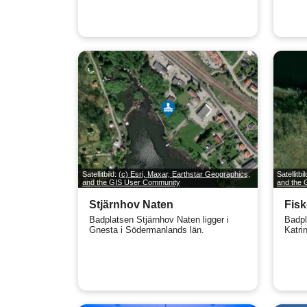
Satellitbild:
(c) Esri, Maxar, Earthstar Geographics,
Satellitbi
and the GIS User Community
and the
Stjärnhov Naten
Fis
Badplatsen Stjärnhov Naten ligger i
Badpl
Gnesta i Södermanlands län.
Katri