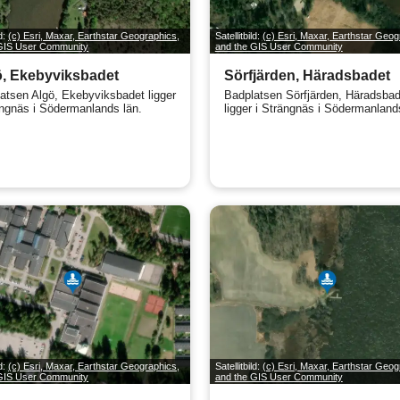
ld:
(c) Esri, Maxar, Earthstar Geographics,
Satellitbild:
(c) Esri, Maxar, Earthstar Geog
 GIS User Community
and the GIS User Community
, Ekebyviksbadet
Sörfjärden, Häradsbadet
atsen Algö, Ekebyviksbadet ligger
Badplatsen Sörfjärden, Häradsbad
ängnäs i Södermanlands län.
ligger i Strängnäs i Södermanland
ld:
(c) Esri, Maxar, Earthstar Geographics,
Satellitbild:
(c) Esri, Maxar, Earthstar Geog
 GIS User Community
and the GIS User Community