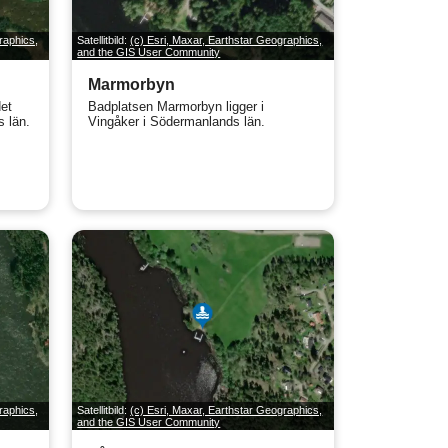
raphics,
Satellitbild:
(c) Esri, Maxar, Earthstar Geographics,
and the GIS User Community
Marmorbyn
et
Badplatsen Marmorbyn ligger i
s län.
Vingåker i Södermanlands län.
raphics,
Satellitbild:
(c) Esri, Maxar, Earthstar Geographics,
and the GIS User Community