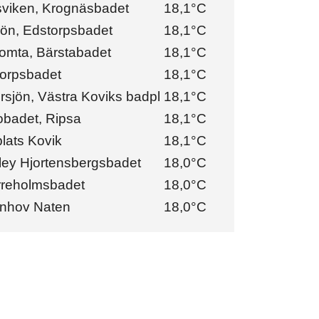
viken, Krognäsbadet
18,1°C
jön, Edstorpsbadet
18,1°C
tomta, Bärstabadet
18,1°C
orpsbadet
18,1°C
rsjön, Västra Koviks badpl
18,1°C
obadet, Ripsa
18,1°C
lats Kovik
18,1°C
ey Hjortensbergsbadet
18,0°C
reholmsbadet
18,0°C
rnhov Naten
18,0°C