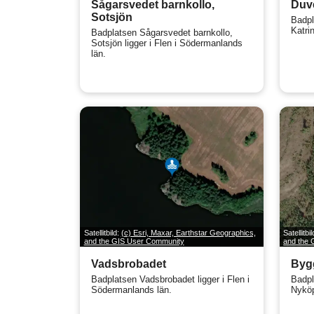
Sågarsvedet barnkollo,
Duv
Sotsjön
Badpl
Katri
Badplatsen Sågarsvedet barnkollo,
Sotsjön ligger i Flen i Södermanlands
län.
Satellitbild:
(c) Esri, Maxar, Earthstar Geographics,
Satellitbi
and the GIS User Community
and the
Vadsbrobadet
Byg
Badplatsen Vadsbrobadet ligger i Flen i
Badpl
Södermanlands län.
Nyköp