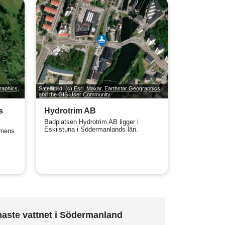
raphics,
Satellitbild:
(c) Esri, Maxar, Earthstar Geographics,
and the GIS User Community
s
Hydrotrim AB
Badplatsen Hydrotrim AB ligger i
Eskilstuna i Södermanlands län.
mmens
aste vattnet i Södermanland