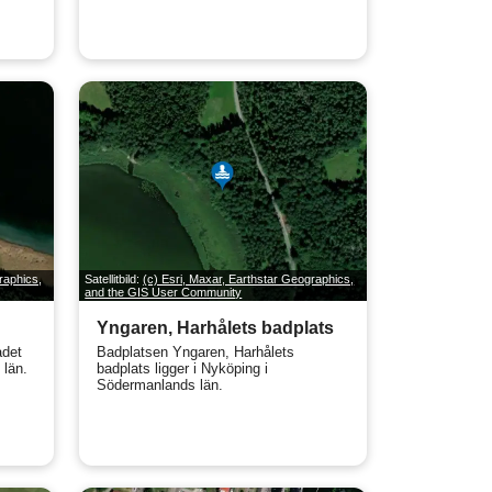
raphics,
Satellitbild:
(c) Esri, Maxar, Earthstar Geographics,
and the GIS User Community
Yngaren, Harhålets badplats
adet
Badplatsen Yngaren, Harhålets
 län.
badplats ligger i Nyköping i
Södermanlands län.