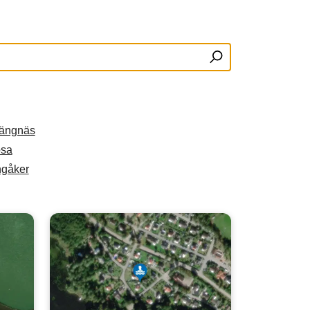
rängnäs
osa
ngåker