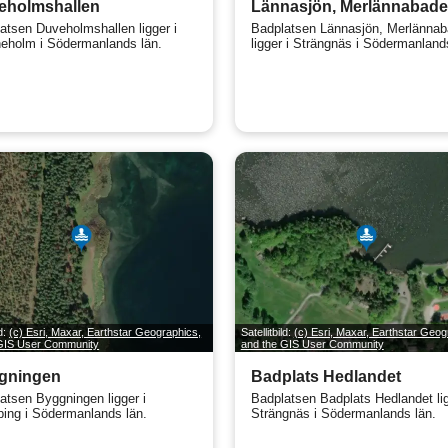
eholmshallen
Lännasjön, Merlännabade
atsen Duveholmshallen ligger i
Badplatsen Lännasjön, Merlännab
neholm i Södermanlands län.
ligger i Strängnäs i Södermanland
ld:
(c) Esri, Maxar, Earthstar Geographics,
Satellitbild:
(c) Esri, Maxar, Earthstar Geog
 GIS User Community
and the GIS User Community
gningen
Badplats Hedlandet
atsen Byggningen ligger i
Badplatsen Badplats Hedlandet lig
ing i Södermanlands län.
Strängnäs i Södermanlands län.