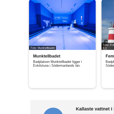
Foto: F
Foto: Munktellbadet
4.0
Munktellbadet
Fem
Badplatsen Munktellbadet ligger i
Badpl
Eskilstuna i Södermanlands län.
Söder
Kallaste vattnet 