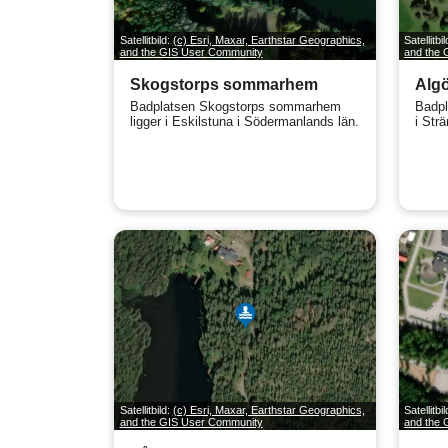
Satellitbild:
(c) Esri, Maxar, Earthstar Geographics,
Satellitbi
and the GIS User Community
and the
Skogstorps sommarhem
Algö
Badplatsen Skogstorps sommarhem
Badpl
ligger i Eskilstuna i Södermanlands län.
i Str
Satellitbild:
(c) Esri, Maxar, Earthstar Geographics,
Satellitbi
and the GIS User Community
and the