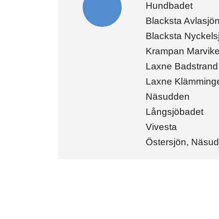
Hundbadet
Blacksta Avlasjö
Blacksta Nyckels
Krampan Marvik
Laxne Badstrand
Laxne Klämming
Näsudden
Långsjöbadet
Vivesta
Östersjön, Näsu