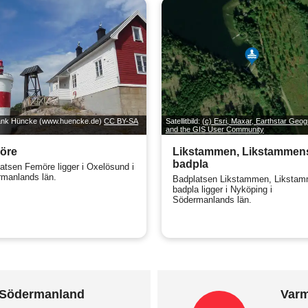
rank Hüncke (www.huencke.de)
CC BY-SA
Satellitbild:
(c) Esri, Maxar, Earthstar Geog
and the GIS User Community
öre
Likstammen, Likstammen
badpla
atsen Femöre ligger i Oxelösund i
manlands län.
Badplatsen Likstammen, Liksta
badpla ligger i Nyköping i
Södermanlands län.
i Södermanland
Varm