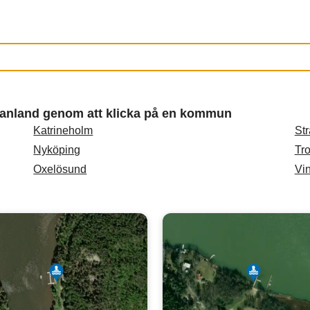
rmanland genom att klicka på en kommun
Katrineholm
St
Nyköping
Tr
Oxelösund
Vi