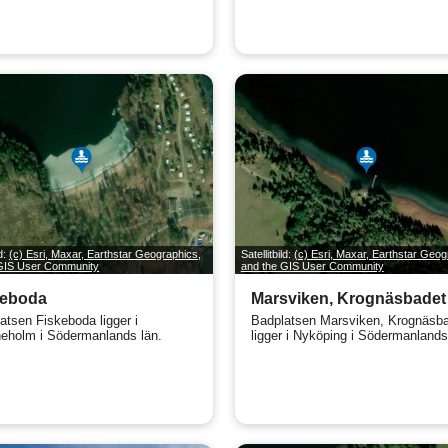
ld:
(c) Esri, Maxar, Earthstar Geographics,
Satellitbild:
(c) Esri, Maxar, Earthstar Geog
 GIS User Community
and the GIS User Community
keboda
Marsviken, Krognäsbadet
atsen Fiskeboda ligger i
Badplatsen Marsviken, Krognäsb
neholm i Södermanlands län.
ligger i Nyköping i Södermanlands