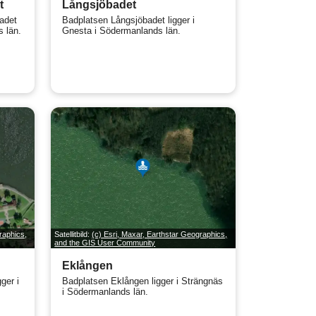
t
Långsjöbadet
adet
Badplatsen Långsjöbadet ligger i
s län.
Gnesta i Södermanlands län.
raphics,
Satellitbild:
(c) Esri, Maxar, Earthstar Geographics,
and the GIS User Community
Eklången
ger i
Badplatsen Eklången ligger i Strängnäs
i Södermanlands län.