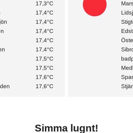
17,3°C
Mars
n
17,4°C
Lids
jön
17,4°C
Stig
en
17,4°C
Edst
17,4°C
Öste
en
17,4°C
Sibr
17,5°C
badp
17,5°C
Medl
17,6°C
Spar
dden
17,6°C
Stjä
Simma lugnt!