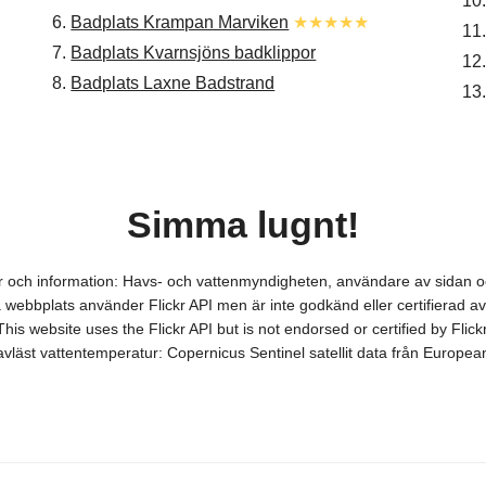
10
6.
Badplats Krampan Marviken
★★★★★
11
7.
Badplats Kvarnsjöns badklippor
12
8.
Badplats Laxne Badstrand
13
Simma lugnt!
ver och information: Havs- och vattenmyndigheten, användare av sidan
webbplats använder Flickr API men är inte godkänd eller certifierad av 
This website uses the Flickr API but is not endorsed or certified by Flickr
itavläst vattentemperatur: Copernicus Sentinel satellit data från Europ