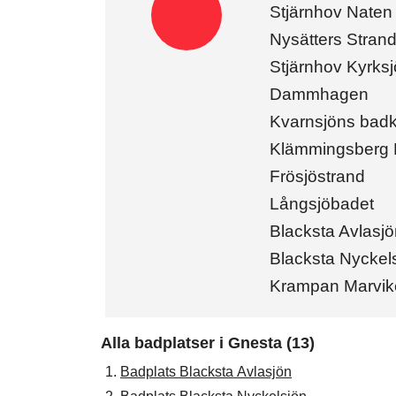
Stjärnhov Naten
Nysätters Stran
Stjärnhov Kyrks
Dammhagen
Kvarnsjöns badk
Klämmingsberg
Frösjöstrand
Långsjöbadet
Blacksta Avlasj
Blacksta Nyckel
Krampan Marvik
Alla badplatser i Gnesta (13)
1.
Badplats Blacksta Avlasjön