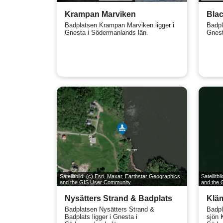
Krampan Marviken
Blac
Badplatsen Krampan Marviken ligger i
Badpl
Gnesta i Södermanlands län.
Gnest
Satellitbild:
(c) Esri, Maxar, Earthstar Geographics,
Satellitbi
and the GIS User Community
and the
Nysätters Strand & Badplats
Klä
Badplatsen Nysätters Strand &
Badpl
Badplats ligger i Gnesta i
sjön 