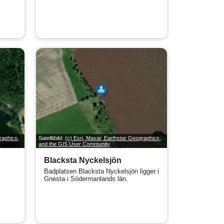
raphics,
Satellitbild:
(c) Esri, Maxar, Earthstar Geographics,
and the GIS User Community
Blacksta Nyckelsjön
Badplatsen Blacksta Nyckelsjön ligger i
Gnesta i Södermanlands län.