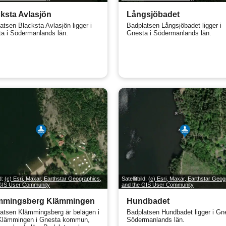
ksta Avlasjön
Långsjöbadet
atsen Blacksta Avlasjön ligger i
Badplatsen Långsjöbadet ligger i
a i Södermanlands län.
Gnesta i Södermanlands län.
ld:
(c) Esri, Maxar, Earthstar Geographics,
Satellitbild:
(c) Esri, Maxar, Earthstar Geog
 GIS User Community
and the GIS User Community
mmingsberg Klämmingen
Hundbadet
atsen Klämmingsberg är belägen i
Badplatsen Hundbadet ligger i Gne
Klämmingen i Gnesta kommun,
Södermanlands län.