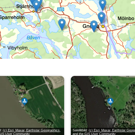
ld:
(c) Esri, Maxar, Earthstar Geographics,
Satellitbild:
(c) Esri, Maxar, Earthstar Geog
 GIS User Community
and the GIS User Community