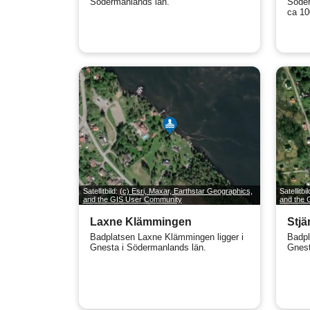
Södermanlands län.
Söder
ca 10
Satellitbild:
(c) Esri, Maxar, Earthstar Geographics,
Satellitbi
and the GIS User Community
and the
Laxne Klämmingen
Stjä
Badplatsen Laxne Klämmingen ligger i
Badpl
Gnesta i Södermanlands län.
Gnest