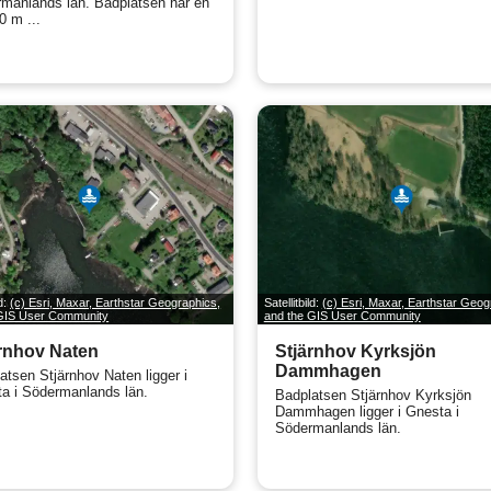
manlands län. Badplatsen har en
0 m ...
ld:
(c) Esri, Maxar, Earthstar Geographics,
Satellitbild:
(c) Esri, Maxar, Earthstar Geog
 GIS User Community
and the GIS User Community
rnhov Naten
Stjärnhov Kyrksjön
Dammhagen
atsen Stjärnhov Naten ligger i
a i Södermanlands län.
Badplatsen Stjärnhov Kyrksjön
Dammhagen ligger i Gnesta i
Södermanlands län.