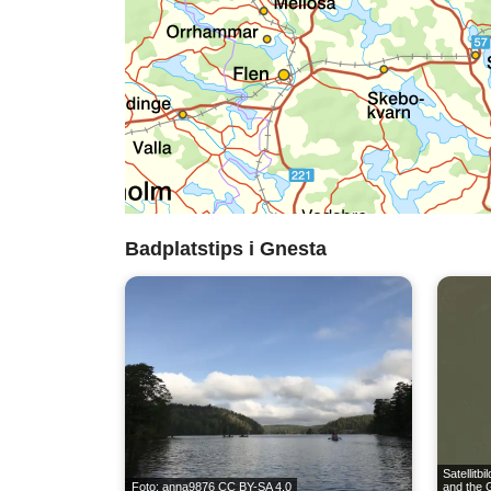
Badplatstips i Gnesta
Satellitbi
Foto: anna9876
CC BY-SA 4.0
and the