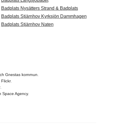
.
Badplats Långsjöbadet
.
Badplats Nysätters Strand & Badplats
.
Badplats Stjärnhov Kyrksjön Dammhagen
.
Badplats Stjärnhov Naten
 och Gnestas kommun.
Flickr.
.
ean Space Agency.