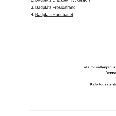
2.
Badplats Blacksta Nyckelsjön
3.
Badplats Frösjöstrand
4.
Badplats Hundbadet
Källa för vattenpro
Denna 
Källa för satell