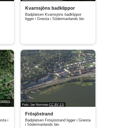
Kvarnsjöns badklippor
Badplatsen Kvarnsjöns badklippor
ligger i Gnesta i Södermanlands län.
raphics,
Foto: Jan Norrman
CC BY 2.5
Frösjöstrand
sta i
Badplatsen Frösjöstrand ligger i Gnesta
i Södermanlands län.