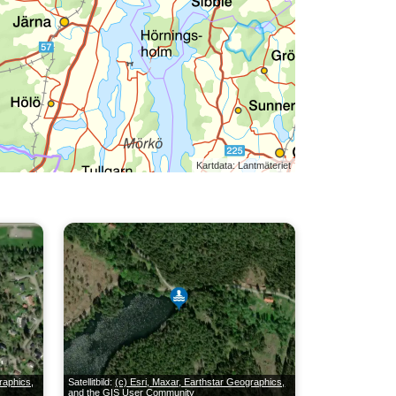
Kartdata: Lantmäteriet
raphics,
Satellitbild:
(c) Esri, Maxar, Earthstar Geographics,
and the GIS User Community