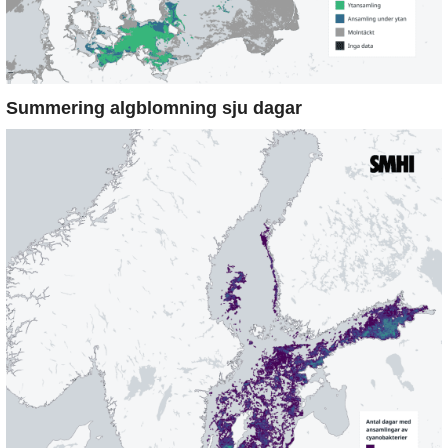
Summering algblomning sju dagar