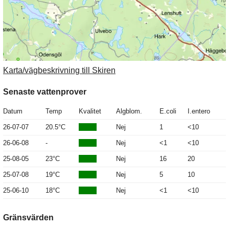
Karta/vägbeskrivning till Skiren
Senaste vattenprover
Datum
Temp
Kvalitet
Algblom.
E.coli
I.entero
26-07-07
20.5°C
Nej
1
<10
26-06-08
-
Nej
<1
<10
25-08-05
23°C
Nej
16
20
25-07-08
19°C
Nej
5
10
25-06-10
18°C
Nej
<1
<10
Gränsvärden