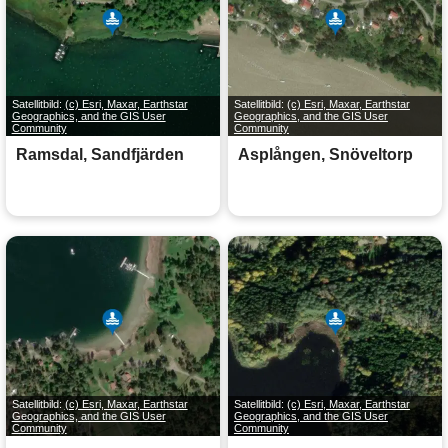
Satellitbild:
(c) Esri, Maxar, Earthstar
Satellitbild:
(c) Esri, Maxar, Earthstar
Geographics, and the GIS User
Geographics, and the GIS User
Community
Community
Ramsdal, Sandfjärden
Asplången, Snöveltorp
Satellitbild:
(c) Esri, Maxar, Earthstar
Satellitbild:
(c) Esri, Maxar, Earthstar
Geographics, and the GIS User
Geographics, and the GIS User
Community
Community