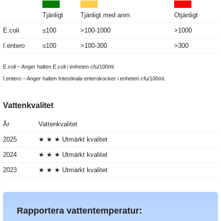
Tjänligt
Tjänligt med anm.
Otjänligt
E.coli
≤100
>100-1000
>1000
I.entero
≤100
>100-300
>300
E.coli – Anger halten E.coli i enheten cfu/100ml.
I.entero – Anger halten Intestinala enterokocker i enheten cfu/100ml.
Vattenkvalitet
År
Vattenkvalitet
2025
★ ★ ★ Utmärkt kvalitet
2024
★ ★ ★ Utmärkt kvalitet
2023
★ ★ ★ Utmärkt kvalitet
Rapportera vattentemperatur: