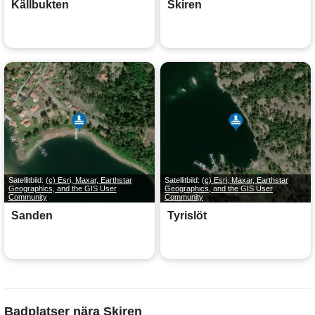
Källbukten
Skiren
Satellitbild:
(c) Esri, Maxar, Earthstar
Satellitbild:
(c) Esri, Maxar, Earthstar
Geographics, and the GIS User
Geographics, and the GIS User
Community
Community
Sanden
Tyrislöt
Badplatser nära Skiren