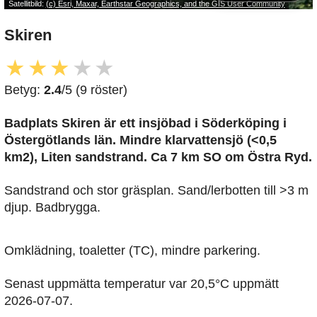
Satellitbild:
(c) Esri, Maxar, Earthstar Geographics, and the GIS User Community
Skiren
★
★
★
★
★
Betyg:
2.4
/5 (9 röster)
Badplats Skiren är ett insjöbad i Söderköping i
Östergötlands län. Mindre klarvattensjö (<0,5
km2), Liten sandstrand. Ca 7 km SO om Östra Ryd.
Sandstrand och stor gräsplan. Sand/lerbotten till >3 m
djup. Badbrygga.
Omklädning, toaletter (TC), mindre parkering.
Senast uppmätta temperatur var 20,5°C uppmätt
2026-07-07.