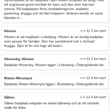
Byrumsbadet är en badplats i sjön Risten omgiven av skog, med
ett avgränsat grunt område för barn och den som inte kan
simma. På badplatsen finns omklädningsrum, toaletter,
parkering, brygga och ett litet hopptorn. Bottnen består av sand
blandat m...
⟼ 11.2 km bort
Hövern
Hövern är ett insjöbad i Linköping. Hövern är en trevlig badplats
som passar för familjer. Den har sandstrand och L-formad
brygga. Sjön är fin och lugn att bada i.
⟼ 11.2 km bort
Höversby, Hövern
Badplats Höversby, Hövern ligger i Linköping i Östergötlands län.
⟼ 12.4 km bort
Risten-Missmyra
Badplats Risten-Missmyra ligger i Åtvidaberg i Östergötlands län.
⟼ 12.4 km bort
Såken
Såken badplats erbjuder en enkel båtramp och är ett utmärkt
ställe för fiske.