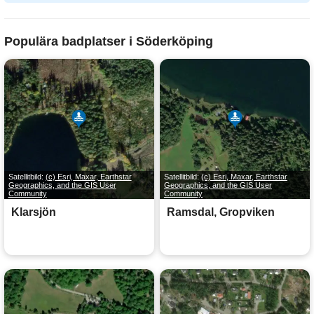
Populära badplatser i Söderköping
Satellitbild:
(c) Esri, Maxar, Earthstar
Satellitbild:
(c) Esri, Maxar, Earthstar
Geographics, and the GIS User
Geographics, and the GIS User
Community
Community
Klarsjön
Ramsdal, Gropviken