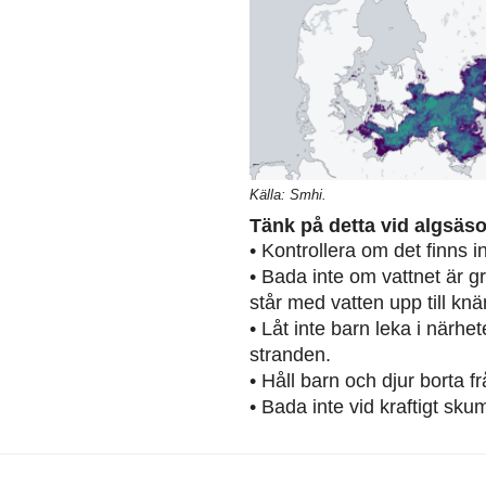
Källa: Smhi.
Tänk på detta vid algsäs
• Kontrollera om det finns 
• Bada inte om vattnet är g
står med vatten upp till knä
• Låt inte barn leka i närh
stranden.
• Håll barn och djur borta 
• Bada inte vid kraftigt sku