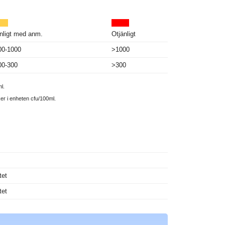
nligt med anm.
Otjänligt
00-1000
>1000
00-300
>300
l.
ker i enheten cfu/100ml.
tet
tet