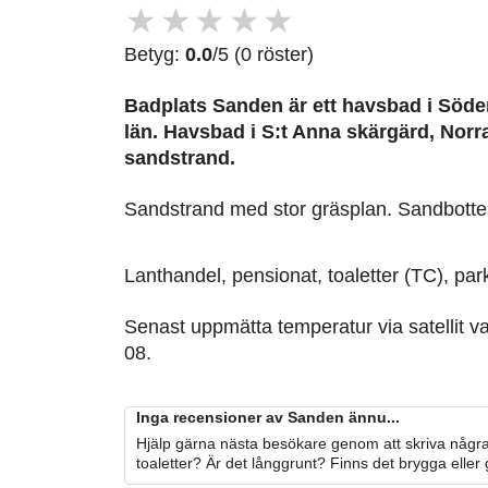
★
★
★
★
★
Betyg:
0.0
/5 (0 röster)
Badplats Sanden är ett havsbad i Söde
län. Havsbad i S:t Anna skärgärd, Norr
sandstrand.
Sandstrand med stor gräsplan. Sandbotten 
Lanthandel, pensionat, toaletter (TC), par
Senast uppmätta temperatur via satellit v
08.
Inga recensioner av Sanden ännu...
Hjälp gärna nästa besökare genom att skriva några
toaletter? Är det långgrunt? Finns det brygga eller