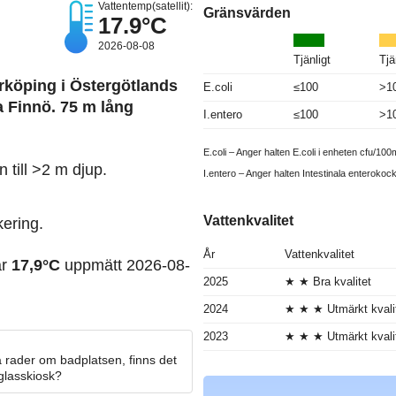
Vattentemp(satellit):
Gränsvärden
17.9°C
2026-08-08
Tjänligt
Tjä
rköping i Östergötlands
E.coli
≤100
>1
a Finnö. 75 m lång
I.entero
≤100
>1
E.coli – Anger halten E.coli i enheten cfu/100m
till >2 m djup.
I.entero – Anger halten Intestinala enterokoc
Vattenkvalitet
kering.
År
Vattenkvalitet
ar
17,9°C
uppmätt 2026-08-
2025
★ ★ Bra kvalitet
2024
★ ★ ★ Utmärkt kvali
2023
★ ★ ★ Utmärkt kvali
 rader om badplatsen, finns det
 glasskiosk?