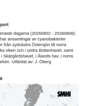
port
enaste dagarna (20260802 - 20260808):
har ansamlingar av cyanobakterier
er från sydvästra Östersjön till norra
ska viken och i södra Bottenhavet, samt
, i Skärgårdshavet, i Ålands hav, i norra
rken. Utfärdat av: J. Öberg
08