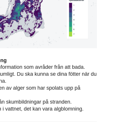
ong
information som avråder från att bada.
rumligt. Du ska kunna se dina fötter när du
na.
eten av alger som har spolats upp på
från skumbildningar på stranden.
m i vattnet, det kan vara algblomning.