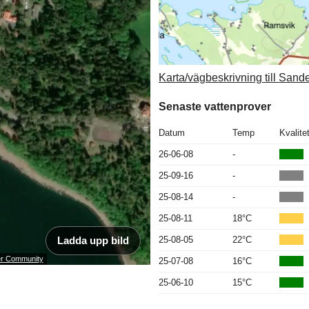
Karta/vägbeskrivning till Sand
Senaste vattenprover
Datum
Temp
Kvalite
26-06-08
-
25-09-16
-
25-08-14
-
25-08-11
18°C
Ladda upp bild
25-08-05
22°C
ser Community
25-07-08
16°C
25-06-10
15°C