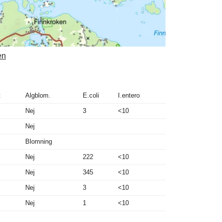
en
t
Algblom.
E.coli
I.entero
Nej
3
<10
Nej
Blomning
Nej
222
<10
Nej
345
<10
Nej
3
<10
Nej
1
<10