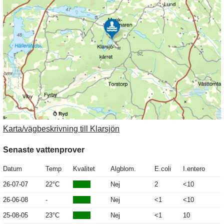
Karta/vägbeskrivning till Klarsjön
Senaste vattenprover
Datum
Temp
Kvalitet
Algblom.
E.coli
I.entero
26-07-07
22°C
Nej
2
<10
26-06-08
-
Nej
<1
<10
25-08-05
23°C
Nej
<1
10