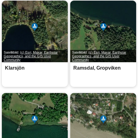
Satellitbild:
(c) Esri, Maxar, Earthstar
Satellitbild:
(c) Esri, Maxar, Earthstar
Geographics, and the GIS User
Geographics, and the GIS User
Community
Community
Klarsjön
Ramsdal, Gropviken