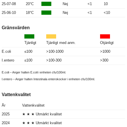
25-07-08
20°C
Nej
<1
10
25-06-10
18°C
Nej
<1
<10
Gränsvärden
Tjänligt
Tjänligt med anm.
Otjänligt
E.coli
≤100
>100-1000
>1000
I.entero
≤100
>100-300
>300
E.coli – Anger halten E.coli i enheten cfu/100ml.
I.entero – Anger halten Intestinala enterokocker i enheten cfu/100ml.
Vattenkvalitet
År
Vattenkvalitet
2025
★ ★ ★ Utmärkt kvalitet
2024
★ ★ ★ Utmärkt kvalitet