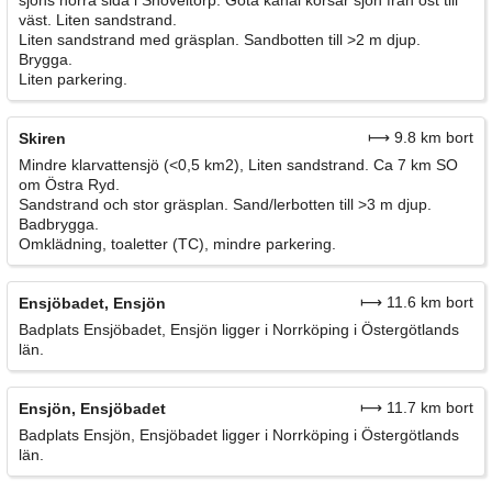
sjöns norra sida i Snöveltorp. Göta kanal korsar sjön från öst till
väst. Liten sandstrand.
Liten sandstrand med gräsplan. Sandbotten till >2 m djup.
Brygga.
Liten parkering.
⟼ 9.8 km bort
Skiren
Mindre klarvattensjö (<0,5 km2), Liten sandstrand. Ca 7 km SO
om Östra Ryd.
Sandstrand och stor gräsplan. Sand/lerbotten till >3 m djup.
Badbrygga.
Omklädning, toaletter (TC), mindre parkering.
⟼ 11.6 km bort
Ensjöbadet, Ensjön
Badplats Ensjöbadet, Ensjön ligger i Norrköping i Östergötlands
län.
⟼ 11.7 km bort
Ensjön, Ensjöbadet
Badplats Ensjön, Ensjöbadet ligger i Norrköping i Östergötlands
län.