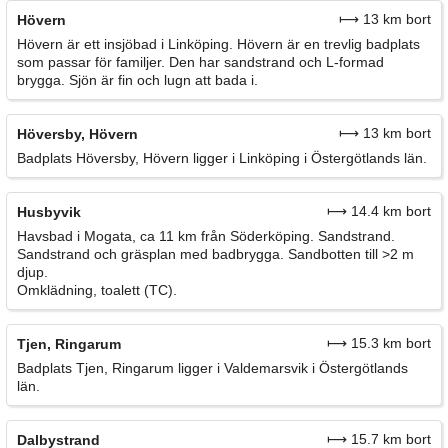
⟼ 13 km bort
Hövern
Hövern är ett insjöbad i Linköping. Hövern är en trevlig badplats
som passar för familjer. Den har sandstrand och L-formad
brygga. Sjön är fin och lugn att bada i.
⟼ 13 km bort
Höversby, Hövern
Badplats Höversby, Hövern ligger i Linköping i Östergötlands län.
⟼ 14.4 km bort
Husbyvik
Havsbad i Mogata, ca 11 km från Söderköping. Sandstrand.
Sandstrand och gräsplan med badbrygga. Sandbotten till >2 m
djup.
Omklädning, toalett (TC).
⟼ 15.3 km bort
Tjen, Ringarum
Badplats Tjen, Ringarum ligger i Valdemarsvik i Östergötlands
län.
⟼ 15.7 km bort
Dalbystrand