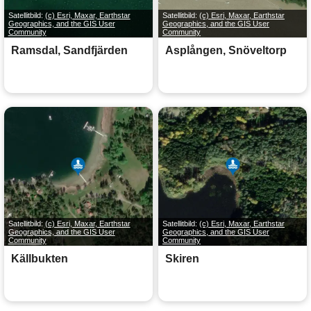
Satellitbild:
(c) Esri, Maxar, Earthstar
Satellitbild:
(c) Esri, Maxar, Earthstar
Geographics, and the GIS User
Geographics, and the GIS User
Community
Community
Ramsdal, Sandfjärden
Asplången, Snöveltorp
Satellitbild:
(c) Esri, Maxar, Earthstar
Satellitbild:
(c) Esri, Maxar, Earthstar
Geographics, and the GIS User
Geographics, and the GIS User
Community
Community
Källbukten
Skiren