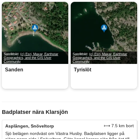
Satellitbild:
(c) Esri, Maxar, Earthstar
Satellitbild:
(c) Esri, Maxar, Earthstar
Geographics, and the GIS User
Geographics, and the GIS User
Community
Community
Sanden
Tyrislöt
Badplatser nära Klarsjön
⟼ 7.5 km bort
Asplången, Snöveltorp
Sjö belägen nordväst om Västra Husby. Badplatsen ligger på