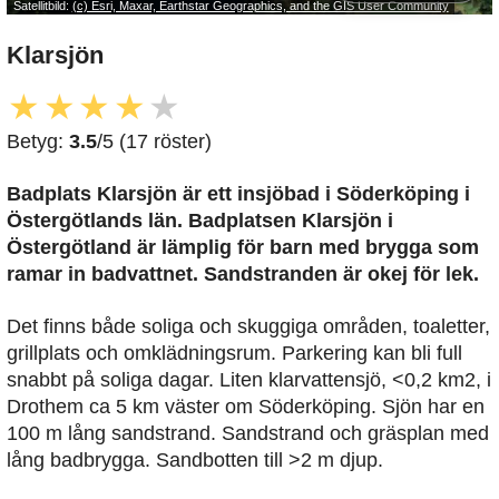
Satellitbild:
(c) Esri, Maxar, Earthstar Geographics, and the GIS User Community
Klarsjön
★
★
★
★
★
Betyg:
3.5
/5 (17 röster)
Badplats Klarsjön är ett insjöbad i Söderköping i
Östergötlands län. Badplatsen Klarsjön i
Östergötland är lämplig för barn med brygga som
ramar in badvattnet. Sandstranden är okej för lek.
Det finns både soliga och skuggiga områden, toaletter,
grillplats och omklädningsrum. Parkering kan bli full
snabbt på soliga dagar. Liten klarvattensjö, <0,2 km2, i
Drothem ca 5 km väster om Söderköping. Sjön har en
100 m lång sandstrand. Sandstrand och gräsplan med
lång badbrygga. Sandbotten till >2 m djup.