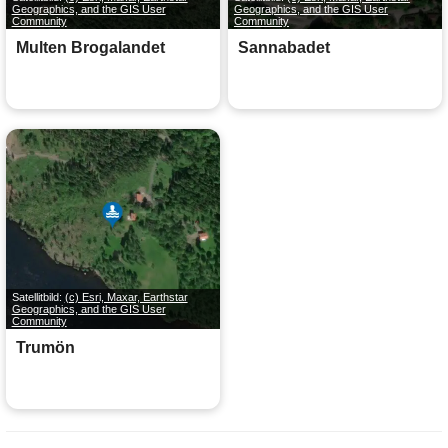
Geographics, and the GIS User
Geographics, and the GIS User
Community
Community
Multen Brogalandet
Sannabadet
Satellitbild:
(c) Esri, Maxar, Earthstar
Geographics, and the GIS User
Community
Trumön