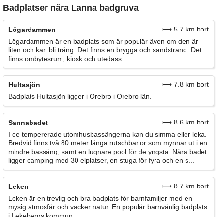
Badplatser nära Lanna badgruva
⟼ 5.7 km bort
Lögardammen
Lögardammen är en badplats som är populär även om den är
liten och kan bli trång. Det finns en brygga och sandstrand. Det
finns ombytesrum, kiosk och utedass.
⟼ 7.8 km bort
Hultasjön
Badplats Hultasjön ligger i Örebro i Örebro län.
⟼ 8.6 km bort
Sannabadet
I de tempererade utomhusbassängerna kan du simma eller leka.
Bredvid finns två 80 meter långa rutschbanor som mynnar ut i en
mindre bassäng, samt en lugnare pool för de yngsta. Nära badet
ligger camping med 30 elplatser, en stuga för fyra och en s...
⟼ 8.7 km bort
Leken
Leken är en trevlig och bra badplats för barnfamiljer med en
mysig atmosfär och vacker natur. En populär barnvänlig badplats
i Lekebergs kommun.