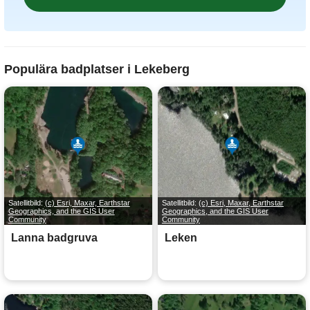
Populära badplatser i Lekeberg
Satellitbild:
(c) Esri, Maxar, Earthstar
Satellitbild:
(c) Esri, Maxar, Earthstar
Geographics, and the GIS User
Geographics, and the GIS User
Community
Community
Lanna badgruva
Leken