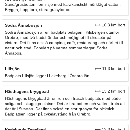
Sand/grusbotten i en insjö med karakäristiskt mörkfägat vatten.
Brygga, hopptorn, stora gräsytor oc...
⟼ 10.3 km bort
Södra Ånnabosjön
Södra Ånnabosjön är en badplats belägen i Kilsbergen utanför
Örebro, med två badstränder och möjlighet till skidspår på
vintern. Det finns också camping, café, restaurang och närhet till
natur och stad. Populärt på varma sommardagar. Södra
Ånnabos...
⟼ 11.3 km bort
Lillsjön
Badplats Lillsjön ligger i Lekeberg i Örebro län.
⟼ 13.2 km bort
Hästhagens bryggbad
Hästhagens Bryggbad är en ren och fräsch badplats med både
soliga och skuggiga platser. Det är bra botten och vatten, trots att
det är i Svartån. Det finns också en stor gräsyta för picknick.
Badplatsen ligger på cykelavstånd från Örebro.
⟼ 13.3 km bort
Karlslunds Tegelbad