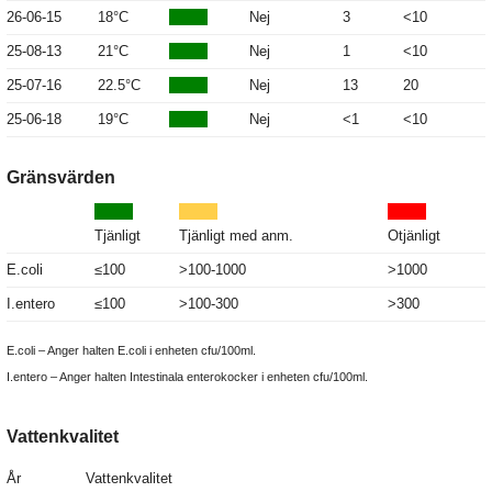
26-06-15
18°C
Nej
3
<10
25-08-13
21°C
Nej
1
<10
25-07-16
22.5°C
Nej
13
20
25-06-18
19°C
Nej
<1
<10
Gränsvärden
Tjänligt
Tjänligt med anm.
Otjänligt
E.coli
≤100
>100-1000
>1000
I.entero
≤100
>100-300
>300
E.coli – Anger halten E.coli i enheten cfu/100ml.
I.entero – Anger halten Intestinala enterokocker i enheten cfu/100ml.
Vattenkvalitet
År
Vattenkvalitet