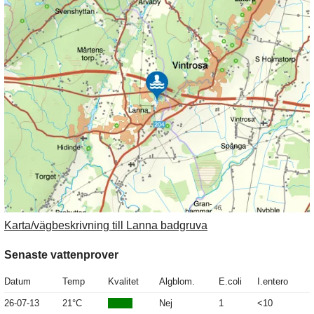
Karta/vägbeskrivning till Lanna badgruva
Senaste vattenprover
Datum
Temp
Kvalitet
Algblom.
E.coli
I.entero
26-07-13
21°C
Nej
1
<10