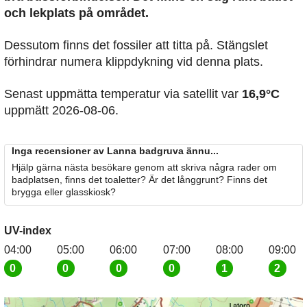
och lekplats på området.
Dessutom finns det fossiler att titta på. Stängslet
förhindrar numera klippdykning vid denna plats.
Senast uppmätta temperatur via satellit var
16,9°C
uppmätt 2026-08-06.
Inga recensioner av Lanna badgruva ännu...
Hjälp gärna nästa besökare genom att skriva några rader om
badplatsen, finns det toaletter? Är det långgrunt? Finns det
brygga eller glasskiosk?
UV-index
04:00
05:00
06:00
07:00
08:00
09:00
0
0
0
0
1
2