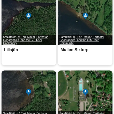
Satellitbild:
(c) Esri, Maxar, Earthstar
Satellitbild:
(c) Esri, Maxar, Earthstar
Geographics, and the GIS User
Geographics, and the GIS User
Community
Community
Lillsjön
Multen Sixtorp
Satellitbild:
(c) Esri, Maxar, Earthstar
Satellitbild:
(c) Esri, Maxar, Earthstar