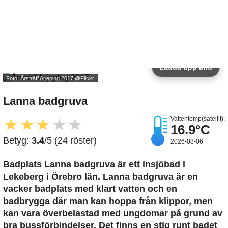
Ladda upp bild
Foto: Årsträff Arjeplog 2017
@Flickr.
Lanna badgruva
Vattentemp(satellit):
★
★
★
★
★
16.9°C
Betyg:
3.4
/5 (24 röster)
2026-08-06
Badplats Lanna badgruva är ett insjöbad i
Lekeberg i Örebro län. Lanna badgruva är en
vacker badplats med klart vatten och en
badbrygga där man kan hoppa från klippor, men
kan vara överbelastad med ungdomar på grund av
bra bussförbindelser. Det finns en stig runt badet