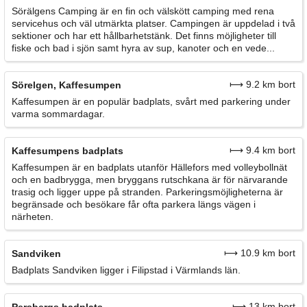
Sörälgens Camping är en fin och välskött camping med rena
servicehus och väl utmärkta platser. Campingen är uppdelad i två
sektioner och har ett hållbarhetstänk. Det finns möjligheter till
fiske och bad i sjön samt hyra av sup, kanoter och en vede...
⟼ 9.2 km bort
Sörelgen, Kaffesumpen
Kaffesumpen är en populär badplats, svårt med parkering under
varma sommardagar.
⟼ 9.4 km bort
Kaffesumpens badplats
Kaffesumpen är en badplats utanför Hällefors med volleybollnät
och en badbrygga, men bryggans rutschkana är för närvarande
trasig och ligger uppe på stranden. Parkeringsmöjligheterna är
begränsade och besökare får ofta parkera längs vägen i
närheten.
⟼ 10.9 km bort
Sandviken
Badplats Sandviken ligger i Filipstad i Värmlands län.
⟼ 13 km bort
Persbergs badplats