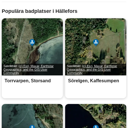
Populära badplatser i Hällefors
Satellitbild:
(c) Esri, Maxar, Earthstar
Satellitbild:
(c) Esri, Maxar, Earthstar
Geographics, and the GIS User
Geographics, and the GIS User
Community
Community
Torrvarpen, Storsand
Sörelgen, Kaffesumpen