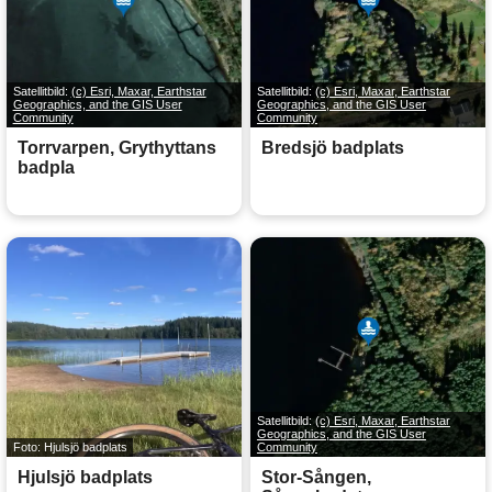
Satellitbild:
(c) Esri, Maxar, Earthstar
Satellitbild:
(c) Esri, Maxar, Earthstar
Geographics, and the GIS User
Geographics, and the GIS User
Community
Community
Torrvarpen, Grythyttans
Bredsjö badplats
badpla
Satellitbild:
(c) Esri, Maxar, Earthstar
Geographics, and the GIS User
Foto: Hjulsjö badplats
Community
Hjulsjö badplats
Stor-Sången,