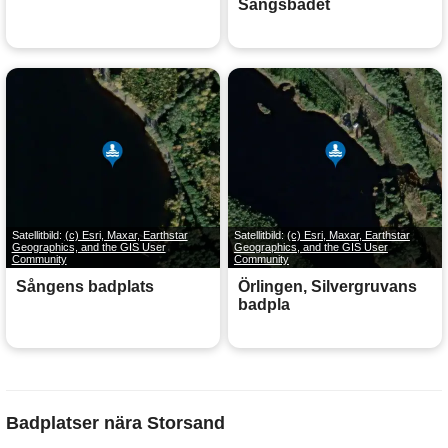
Sångsbadet
Satellitbild:
(c) Esri, Maxar, Earthstar
Satellitbild:
(c) Esri, Maxar, Earthstar
Geographics, and the GIS User
Geographics, and the GIS User
Community
Community
Sångens badplats
Örlingen, Silvergruvans
badpla
Badplatser nära Storsand