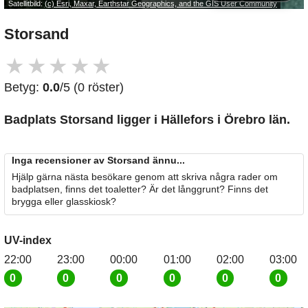
Satellitbild:
(c) Esri, Maxar, Earthstar Geographics, and the GIS User Community
Storsand
★
★
★
★
★
Betyg:
0.0
/5 (0 röster)
Badplats Storsand
ligger i Hällefors i Örebro län.
Inga recensioner av Storsand ännu...
Hjälp gärna nästa besökare genom att skriva några rader om
badplatsen, finns det toaletter? Är det långgrunt? Finns det
brygga eller glasskiosk?
UV-index
22:00
23:00
00:00
01:00
02:00
03:00
0
0
0
0
0
0