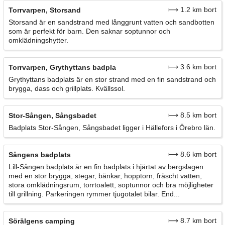
⟼ 1.2 km bort
Torrvarpen, Storsand
Storsand är en sandstrand med långgrunt vatten och sandbotten
som är perfekt för barn. Den saknar soptunnor och
omklädningshytter.
⟼ 3.6 km bort
Torrvarpen, Grythyttans badpla
Grythyttans badplats är en stor strand med en fin sandstrand och
brygga, dass och grillplats. Kvällssol.
⟼ 8.5 km bort
Stor-Sången, Sångsbadet
Badplats Stor-Sången, Sångsbadet ligger i Hällefors i Örebro län.
⟼ 8.6 km bort
Sångens badplats
Lill-Sången badplats är en fin badplats i hjärtat av bergslagen
med en stor brygga, stegar, bänkar, hopptorn, fräscht vatten,
stora omklädningsrum, torrtoalett, soptunnor och bra möjligheter
till grillning. Parkeringen rymmer tjugotalet bilar. End...
⟼ 8.7 km bort
Sörälgens camping