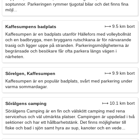
soptunnor. Parkeringen rymmer tjugotal bilar och det finns fina
möjl...
⟼ 9.5 km bort
Kaffesumpens badplats
Kaffesumpen är en badplats utanför Hällefors med volleybollnät
och en badbrygga, men bryggans rutschkana är för närvarande
trasig och ligger uppe på stranden. Parkeringsmöjligheterna är
begränsade och besökare får ofta parkera längs vägen i
närheten.
⟼ 9.9 km bort
Sörelgen, Kaffesumpen
Kaffesumpen är en populär badplats, svårt med parkering under
varma sommardagar.
⟼ 10.1 km bort
Sörälgens camping
Sörälgens Camping är en fin och välskött camping med rena
servicehus och väl utmärkta platser. Campingen är uppdelad i två
sektioner och har ett hållbarhetstänk. Det finns möjligheter till
fiske och bad i sjön samt hyra av sup, kanoter och en vede...