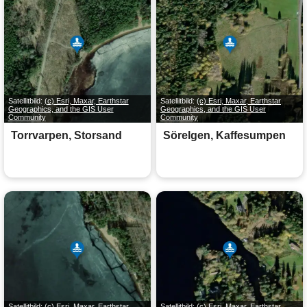
Satellitbild:
(c) Esri, Maxar, Earthstar
Satellitbild:
(c) Esri, Maxar, Earthstar
Geographics, and the GIS User
Geographics, and the GIS User
Community
Community
Torrvarpen, Storsand
Sörelgen, Kaffesumpen
Satellitbild:
(c) Esri, Maxar, Earthstar
Satellitbild:
(c) Esri, Maxar, Earthstar