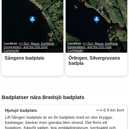
Satellitbild:
(c) Esri, Maxar, Earthstar
Satellitbild:
(c) Esri, Maxar, Earthstar
Geographics, and the GIS User
Geographics, and the GIS User
Community
Community
Sångens badplats
Örlingen, Silvergruvans
badpla
Badplatser nära Bredsjö badplats
⟼ 6.9 km bort
Hjulsjö badplats
Lill-Sången badplats är en fin badplats med en stor brygga,
badstegar, bänkar men ganska liten strand. Det finns ett
hopptorn, fräscht vatten, bra omklädningsrum, torrtoalett och