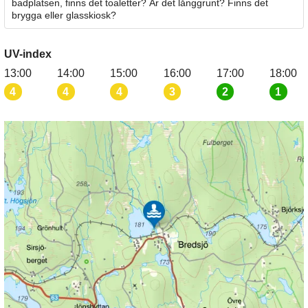
badplatsen, finns det toaletter? Är det långgrunt? Finns det
brygga eller glasskiosk?
UV-index
13:00
14:00
15:00
16:00
17:00
18:00
4
4
4
3
2
1