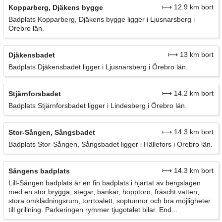
⟼ 12.9 km bort
Kopparberg, Djäkens bygge
Badplats Kopparberg, Djäkens bygge ligger i Ljusnarsberg i
Örebro län.
⟼ 13 km bort
Djäkensbadet
Badplats Djäkensbadet ligger i Ljusnarsberg i Örebro län.
⟼ 14.2 km bort
Stjärnforsbadet
Badplats Stjärnforsbadet ligger i Lindesberg i Örebro län.
⟼ 14.3 km bort
Stor-Sången, Sångsbadet
Badplats Stor-Sången, Sångsbadet ligger i Hällefors i Örebro län.
⟼ 14.3 km bort
Sångens badplats
Lill-Sången badplats är en fin badplats i hjärtat av bergslagen
med en stor brygga, stegar, bänkar, hopptorn, fräscht vatten,
stora omklädningsrum, torrtoalett, soptunnor och bra möjligheter
till grillning. Parkeringen rymmer tjugotalet bilar. End...