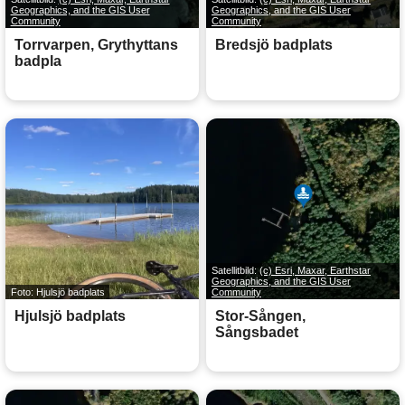
Geographics, and the GIS User
Geographics, and the GIS User
Community
Community
Torrvarpen, Grythyttans
Bredsjö badplats
badpla
Satellitbild:
(c) Esri, Maxar, Earthstar
Geographics, and the GIS User
Foto: Hjulsjö badplats
Community
Hjulsjö badplats
Stor-Sången,
Sångsbadet