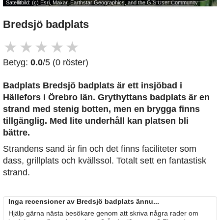
Satellitbild:
(c) Esri, Maxar, Earthstar Geographics, and the GIS User Community
Bredsjö badplats
★
★
★
★
★
Betyg:
0.0
/5 (0 röster)
Badplats Bredsjö badplats är ett insjöbad i
Hällefors i Örebro län. Grythyttans badplats är en
strand med stenig botten, men en brygga finns
tillgänglig. Med lite underhåll kan platsen bli
bättre.
Strandens sand är fin och det finns faciliteter som
dass, grillplats och kvällssol. Totalt sett en fantastisk
strand.
Inga recensioner av Bredsjö badplats ännu...
Hjälp gärna nästa besökare genom att skriva några rader om