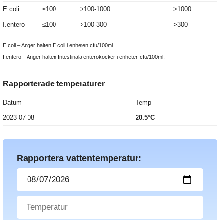
E.coli
≤100
>100-1000
>1000
I.entero
≤100
>100-300
>300
E.coli – Anger halten E.coli i enheten cfu/100ml.
I.entero – Anger halten Intestinala enterokocker i enheten cfu/100ml.
Rapporterade temperaturer
Datum
Temp
2023-07-08
20.5°C
Rapportera vattentemperatur: