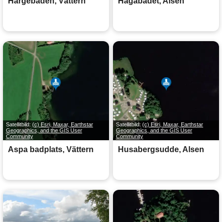
Hargebaden, Vättern
Hagabadet, Alsen
Satellitbild:
(c) Esri, Maxar, Earthstar
Satellitbild:
(c) Esri, Maxar, Earthstar
Geographics, and the GIS User
Geographics, and the GIS User
Community
Community
Aspa badplats, Vättern
Husabergsudde, Alsen