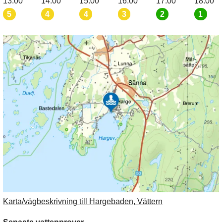
13:00
14:00
15:00
16:00
17:00
18:00
5
4
4
3
2
1
Karta/vägbeskrivning till Hargebaden, Vättern