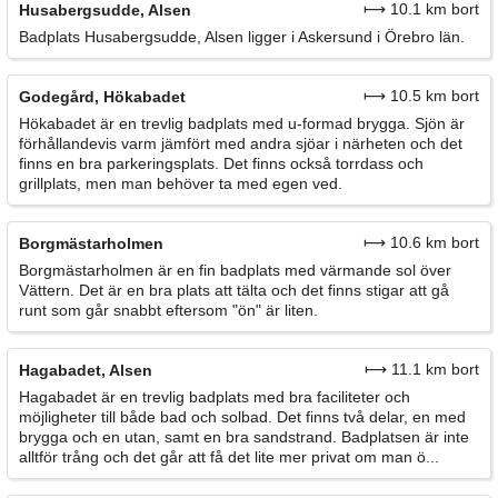
⟼ 10.1 km bort
Husabergsudde, Alsen
Badplats Husabergsudde, Alsen ligger i Askersund i Örebro län.
⟼ 10.5 km bort
Godegård, Hökabadet
Hökabadet är en trevlig badplats med u-formad brygga. Sjön är
förhållandevis varm jämfört med andra sjöar i närheten och det
finns en bra parkeringsplats. Det finns också torrdass och
grillplats, men man behöver ta med egen ved.
⟼ 10.6 km bort
Borgmästarholmen
Borgmästarholmen är en fin badplats med värmande sol över
Vättern. Det är en bra plats att tälta och det finns stigar att gå
runt som går snabbt eftersom "ön" är liten.
⟼ 11.1 km bort
Hagabadet, Alsen
Hagabadet är en trevlig badplats med bra faciliteter och
möjligheter till både bad och solbad. Det finns två delar, en med
brygga och en utan, samt en bra sandstrand. Badplatsen är inte
alltför trång och det går att få det lite mer privat om man ö...