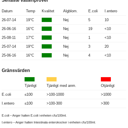
Senaste vattenprover
Datum
Temp
Kvalitet
Algblom.
E.coli
I.entero
26-07-14
19°C
Nej
5
10
26-06-16
16°C
Nej
19
<10
25-08-11
17°C
Nej
1
<10
25-07-14
19°C
Nej
3
20
25-06-16
16°C
Nej
4
<10
Gränsvärden
Tjänligt
Tjänligt med anm.
Otjänligt
E.coli
≤100
>100-1000
>1000
I.entero
≤100
>100-300
>300
E.coli – Anger halten E.coli i enheten cfu/100ml.
I.entero – Anger halten Intestinala enterokocker i enheten cfu/100ml.