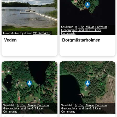
Satellitbild:
(c) Esri, Maxar, Earthstar
Geographics, and the GIS User
Foto: Mattias Björklund
CC BY-SA 3.0
Community
Veden
Borgmästarholmen
Satellitbild:
(c) Esri, Maxar, Earthstar
Satellitbild:
(c) Esri, Maxar, Earthstar
Geographics, and the GIS User
Geographics, and the GIS User
Community
Community