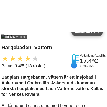
Ladda upp bild
Foto: c0k3
@Flickr.
Hargebaden, Vättern
Vattentemp(satellit):
★
★
★
★
★
17.4°C
Betyg:
3.4
/5 (18 röster)
2026-08-06
Badplats Hargebaden, Vättern är ett insjöbad i
Askersund i Örebro län. Askersunds kommun
största badplats med bad i Vätterns vatten. Kallas
för Nerikes Riviera.
En långgrund sandstrand med bryggor och ett