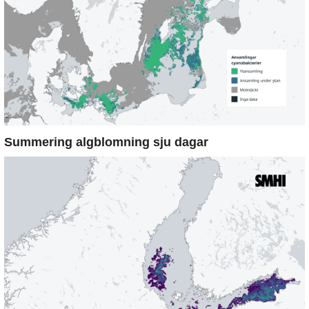
Summering algblomning sju dagar