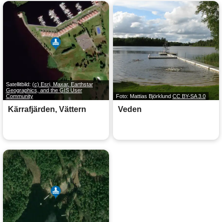
Satellitbild:
(c) Esri, Maxar, Earthstar
Geographics, and the GIS User
Community
Foto: Mattias Björklund
CC BY-SA 3.0
Kärrafjärden, Vättern
Veden