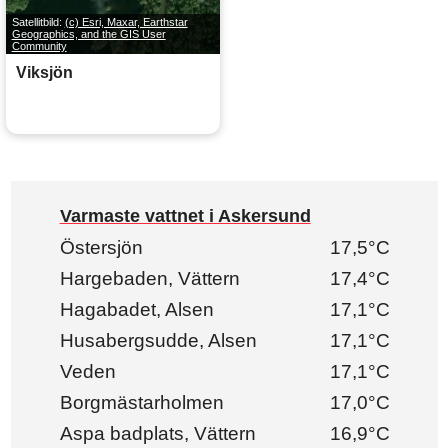
Satellitbild:
(c) Esri, Maxar, Earthstar
Geographics, and the GIS User
Community
Viksjön
Varmaste vattnet i Askersund
Östersjön
17,5°C
Hargebaden, Vättern
17,4°C
Hagabadet, Alsen
17,1°C
Husabergsudde, Alsen
17,1°C
Veden
17,1°C
Borgmästarholmen
17,0°C
Aspa badplats, Vättern
16,9°C