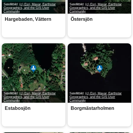
Satellitbild:
(c) Esri, Maxar, Earthstar
Satellitbild:
(c) Esri, Maxar, Earthstar
Geographics, and the GIS User
Geographics, and the GIS User
Community
Community
Hargebaden, Vättern
Östersjön
Satellitbild:
(c) Esri, Maxar, Earthstar
Satellitbild:
(c) Esri, Maxar, Earthstar
Geographics, and the GIS User
Geographics, and the GIS User
Community
Community
Estabosjön
Borgmästarholmen