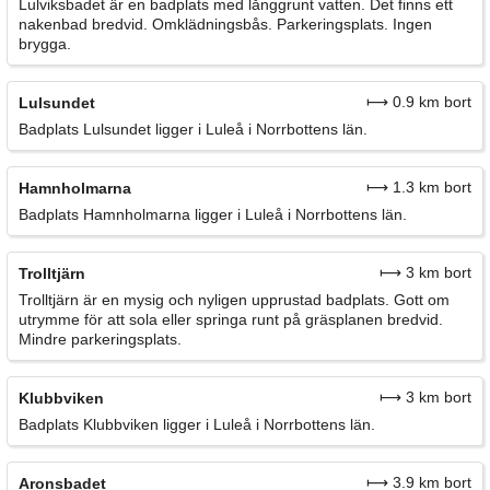
Lulviksbadet är en badplats med långgrunt vatten. Det finns ett
nakenbad bredvid. Omklädningsbås. Parkeringsplats. Ingen
brygga.
⟼ 0.9 km bort
Lulsundet
Badplats Lulsundet ligger i Luleå i Norrbottens län.
⟼ 1.3 km bort
Hamnholmarna
Badplats Hamnholmarna ligger i Luleå i Norrbottens län.
⟼ 3 km bort
Trolltjärn
Trolltjärn är en mysig och nyligen upprustad badplats. Gott om
utrymme för att sola eller springa runt på gräsplanen bredvid.
Mindre parkeringsplats.
⟼ 3 km bort
Klubbviken
Badplats Klubbviken ligger i Luleå i Norrbottens län.
⟼ 3.9 km bort
Aronsbadet