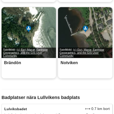
Satellitbild:
(c) Esri, Maxar, Earthstar
Satellitbild:
(c) Esri, Maxar, Earthstar
Geographics, and the GIS User
Geographics, and the GIS User
Community
Community
Brändön
Notviken
Badplatser nära Lullvikens badplats
⟼ 0.7 km bort
Lulviksbadet