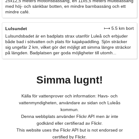
25x12,5 meters motionsbassäng, en 11x5,5 meters multibassäng
med höj- och sänkbar botten, en mindre barnbassäng och ett
mindre café.
⟼ 5.5 km bort
Lulsundet
Lulsundsbadet är en badplats strax utanför Luleå och erbjuder
både bad i sötvatten och plats för kajakpaddling. Sjön sträcker
sig ungefär 2 km, vilket gör det möjligt att simma längre sträckor
på längden. Badplatsen ger goda möjligheter till utomh...
Simma lugnt!
Källa för vattenprover och information: Havs- och
vattenmyndigheten, användare av sidan och Luleås
kommun.
Denna webbplats använder Flickr API men är inte
godkänd eller certifierad av Flickr.
This website uses the Flickr API but is not endorsed or
certified by Flickr.