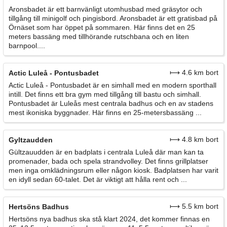
Aronsbadet är ett barnvänligt utomhusbad med gräsytor och
tillgång till minigolf och pingisbord. Aronsbadet är ett gratisbad på
Örnäset som har öppet på sommaren. Här finns det en 25
meters bassäng med tillhörande rutschbana och en liten
barnpool....
⟼ 4.6 km bort
Actic Luleå - Pontusbadet
Actic Luleå - Pontusbadet är en simhall med en modern sporthall
intill. Det finns ett bra gym med tillgång till bastu och simhall.
Pontusbadet är Luleås mest centrala badhus och en av stadens
mest ikoniska byggnader. Här finns en 25-metersbassäng ...
⟼ 4.8 km bort
Gyltzaudden
Gültzauudden är en badplats i centrala Luleå där man kan ta
promenader, bada och spela strandvolley. Det finns grillplatser
men inga omklädningsrum eller någon kiosk. Badplatsen har varit
en idyll sedan 60-talet. Det är viktigt att hålla rent och ...
⟼ 5.5 km bort
Hertsöns Badhus
Hertsöns nya badhus ska stå klart 2024, det kommer finnas en