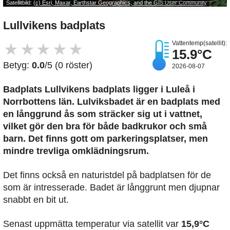
Satellitbild:
(c) Esri, Maxar, Earthstar Geographics, and the GIS User Community
Lullvikens badplats
Vattentemp(satellit):
★
★
★
★
★
15.9°C
Betyg:
0.0
/5 (0 röster)
2026-08-07
Badplats Lullvikens badplats
ligger i Luleå i
Norrbottens län. Lulviksbadet är en badplats med
en långgrund ås som sträcker sig ut i vattnet,
vilket gör den bra för både badkrukor och små
barn. Det finns gott om parkeringsplatser, men
mindre trevliga omklädningsrum.
Det finns också en naturistdel på badplatsen för de
som är intresserade. Badet är långgrunt men djupnar
snabbt en bit ut.
Senast uppmätta temperatur via satellit var
15,9°C