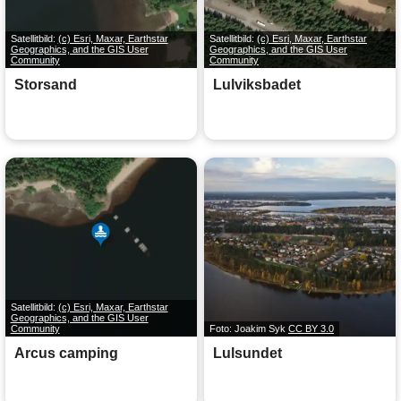
Satellitbild:
(c) Esri, Maxar, Earthstar
Satellitbild:
(c) Esri, Maxar, Earthstar
Geographics, and the GIS User
Geographics, and the GIS User
Community
Community
Storsand
Lulviksbadet
Satellitbild:
(c) Esri, Maxar, Earthstar
Geographics, and the GIS User
Community
Foto: Joakim Syk
CC BY 3.0
Arcus camping
Lulsundet