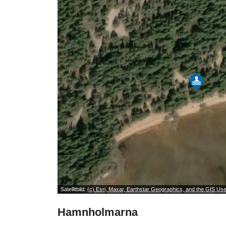
Satellitbild:
(c) Esri, Maxar, Earthstar Geographics, and the GIS U
Hamnholmarna