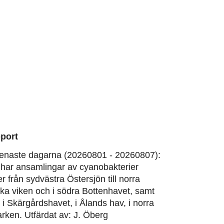
port
enaste dagarna (20260801 - 20260807):
har ansamlingar av cyanobakterier
er från sydvästra Östersjön till norra
ska viken och i södra Bottenhavet, samt
, i Skärgårdshavet, i Ålands hav, i norra
rken. Utfärdat av: J. Öberg