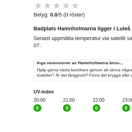
★
★
★
★
★
Betyg:
0.0
/5 (0 röster)
Badplats Hamnholmarna
ligger i Luleå
Senast uppmätta temperatur via satellit v
07.
Inga recensioner av Hamnholmarna ännu...
Hjälp gärna nästa besökare genom att skriva några
toaletter? Är det långgrunt? Finns det brygga eller
UV-index
20:00
21:00
22:00
23:0
0
0
0
0