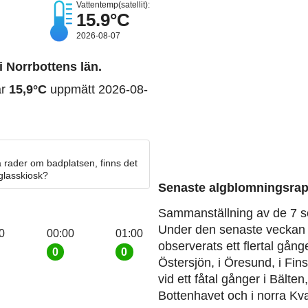
Vattentemp(satellit):
15.9°C
2026-08-07
 i Norrbottens län.
ar
15,9°C
uppmätt 2026-08-
 rader om badplatsen, finns det
 glasskiosk?
Senaste algblomningsrap
Sammanställning av de 7 s
Under den senaste veckan 
0
00:00
01:00
observerats ett flertal gång
0
0
Östersjön, i Öresund, i Fin
vid ett fåtal gånger i Bälten
Bottenhavet och i norra Kva