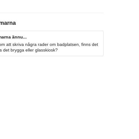
marna
arna ännu...
m att skriva några rader om badplatsen, finns det
s det brygga eller glasskiosk?