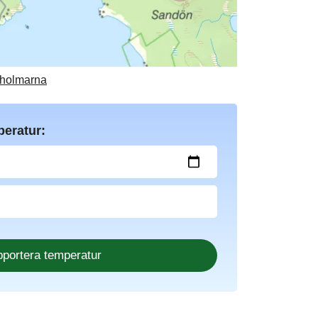
nholmarna
peratur: