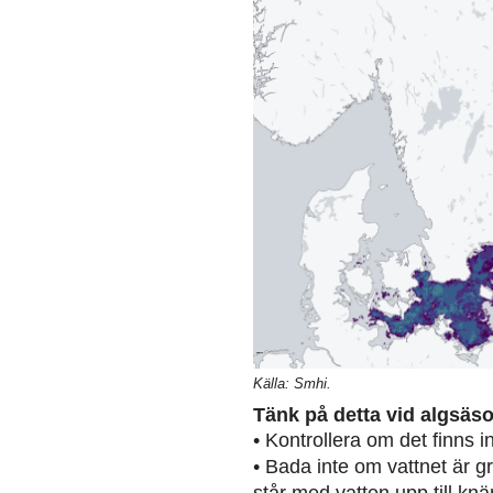
Källa: Smhi.
Tänk på detta vid algsäs
• Kontrollera om det finns 
• Bada inte om vattnet är g
står med vatten upp till knä