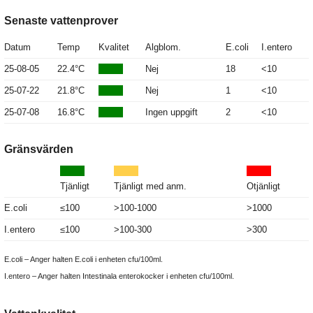
Senaste vattenprover
Datum
Temp
Kvalitet
Algblom.
E.coli
I.entero
25-08-05
22.4°C
Nej
18
<10
25-07-22
21.8°C
Nej
1
<10
25-07-08
16.8°C
Ingen uppgift
2
<10
Gränsvärden
Tjänligt
Tjänligt med anm.
Otjänligt
E.coli
≤100
>100-1000
>1000
I.entero
≤100
>100-300
>300
E.coli – Anger halten E.coli i enheten cfu/100ml.
I.entero – Anger halten Intestinala enterokocker i enheten cfu/100ml.