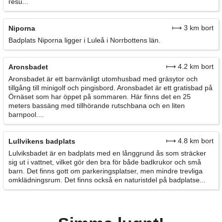
resu...
⟼ 3 km bort
Niporna
Badplats Niporna ligger i Luleå i Norrbottens län.
⟼ 4.2 km bort
Aronsbadet
Aronsbadet är ett barnvänligt utomhusbad med gräsytor och
tillgång till minigolf och pingisbord. Aronsbadet är ett gratisbad på
Örnäset som har öppet på sommaren. Här finns det en 25
meters bassäng med tillhörande rutschbana och en liten
barnpool....
⟼ 4.8 km bort
Lullvikens badplats
Lulviksbadet är en badplats med en långgrund ås som sträcker
sig ut i vattnet, vilket gör den bra för både badkrukor och små
barn. Det finns gott om parkeringsplatser, men mindre trevliga
omklädningsrum. Det finns också en naturistdel på badplatse...