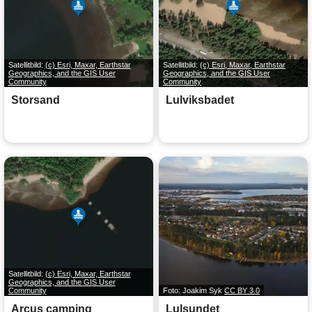
Satellitbild:
(c) Esri, Maxar, Earthstar
Satellitbild:
(c) Esri, Maxar, Earthstar
Geographics, and the GIS User
Geographics, and the GIS User
Community
Community
Storsand
Lulviksbadet
Satellitbild:
(c) Esri, Maxar, Earthstar
Geographics, and the GIS User
Community
Foto: Joakim Syk
CC BY 3.0
Arcus camping
Lulsundet