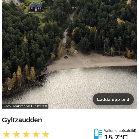
Ladda upp bild
Foto: Joakim Syk
CC BY 3.0
Gyltzaudden
Vattentemp(satellit):
★
★
★
★
★
15.7°C