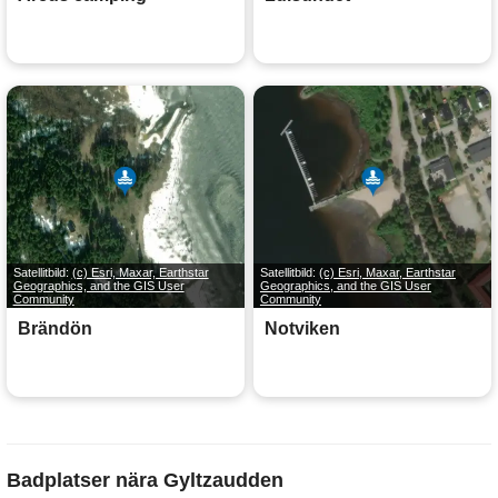
Satellitbild:
(c) Esri, Maxar, Earthstar
Satellitbild:
(c) Esri, Maxar, Earthstar
Geographics, and the GIS User
Geographics, and the GIS User
Community
Community
Brändön
Notviken
Badplatser nära Gyltzaudden