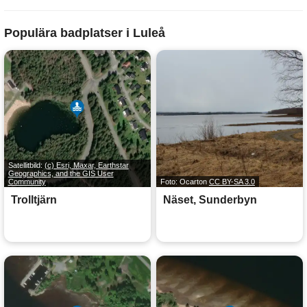
Populära badplatser i Luleå
Satellitbild:
(c) Esri, Maxar, Earthstar
Geographics, and the GIS User
Community
Foto: Ocarton
CC BY-SA 3.0
Trolltjärn
Näset, Sunderbyn