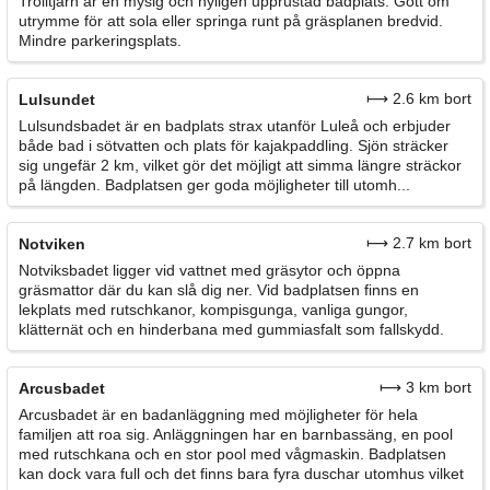
Trolltjärn är en mysig och nyligen upprustad badplats. Gott om
utrymme för att sola eller springa runt på gräsplanen bredvid.
Mindre parkeringsplats.
⟼ 2.6 km bort
Lulsundet
Lulsundsbadet är en badplats strax utanför Luleå och erbjuder
både bad i sötvatten och plats för kajakpaddling. Sjön sträcker
sig ungefär 2 km, vilket gör det möjligt att simma längre sträckor
på längden. Badplatsen ger goda möjligheter till utomh...
⟼ 2.7 km bort
Notviken
Notviksbadet ligger vid vattnet med gräsytor och öppna
gräsmattor där du kan slå dig ner. Vid badplatsen finns en
lekplats med rutschkanor, kompisgunga, vanliga gungor,
klätternät och en hinderbana med gummiasfalt som fallskydd.
⟼ 3 km bort
Arcusbadet
Arcusbadet är en badanläggning med möjligheter för hela
familjen att roa sig. Anläggningen har en barnbassäng, en pool
med rutschkana och en stor pool med vågmaskin. Badplatsen
kan dock vara full och det finns bara fyra duschar utomhus vilket