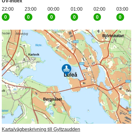
UV-index
22:00
23:00
00:00
01:00
02:00
03:00
0
0
0
0
0
0
Karta/vägbeskrivning till Gyltzaudden