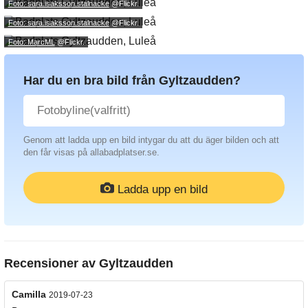
Foto: sara.isaksson.stalnacke
@Flickr.
Foto: sara.isaksson.stalnacke
@Flickr.
Foto: MarcML
@Flickr.
Har du en bra bild från Gyltzaudden?
Genom att ladda upp en bild intygar du att du äger bilden och att
den får visas på allabadplatser.se.
Ladda upp en bild
Recensioner av
Gyltzaudden
Camilla
2019-07-23