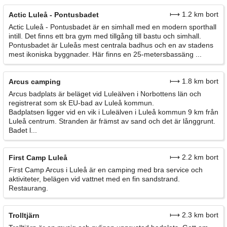
⟼ 1.2 km bort
Actic Luleå - Pontusbadet
Actic Luleå - Pontusbadet är en simhall med en modern sporthall
intill. Det finns ett bra gym med tillgång till bastu och simhall.
Pontusbadet är Luleås mest centrala badhus och en av stadens
mest ikoniska byggnader. Här finns en 25-metersbassäng ...
⟼ 1.8 km bort
Arcus camping
Arcus badplats är beläget vid Luleälven i Norbottens län och
registrerat som sk EU-bad av Luleå kommun.
Badplatsen ligger vid en vik i Luleälven i Luleå kommun 9 km från
Luleå centrum. Stranden är främst av sand och det är långgrunt.
Badet l...
⟼ 2.2 km bort
First Camp Luleå
First Camp Arcus i Luleå är en camping med bra service och
aktiviteter, belägen vid vattnet med en fin sandstrand.
Restaurang.
⟼ 2.3 km bort
Trolltjärn