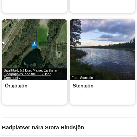
Satellitbild:
(c) Esri, Maxar, Earthstar
Geographics, and the GIS User
Community
Foto: Stensjön
Örsjösjön
Stensjön
Badplatser nära Stora Hindsjön