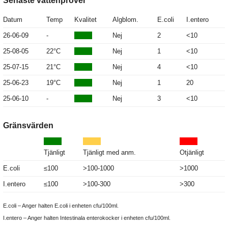
Senaste vattenprover
Datum
Temp
Kvalitet
Algblom.
E.coli
I.entero
26-06-09
-
Nej
2
<10
25-08-05
22°C
Nej
1
<10
25-07-15
21°C
Nej
4
<10
25-06-23
19°C
Nej
1
20
25-06-10
-
Nej
3
<10
Gränsvärden
Tjänligt
Tjänligt med anm.
Otjänligt
E.coli
≤100
>100-1000
>1000
I.entero
≤100
>100-300
>300
E.coli – Anger halten E.coli i enheten cfu/100ml.
I.entero – Anger halten Intestinala enterokocker i enheten cfu/100ml.