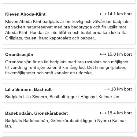
⟼ 14.1 km bort
Kleven Aboda-Klint
Kleven Aboda Klint badplats är en trevlig och välvårdad badplats i
ett vackert naturreservat med bra badbrygga och fin utsikt mot
Aboda Klint. Hundar är inte tillåtna och toaletterna kan lukta illa.
Grillplats, toalett, handikapptoalett och papper...
⟼ 15.8 km bort
Orranäsasjön
Orranäsasjön är en fin badplats med bra rastplats och möjlighet
till vandring runt sjön på en 8 km lång led. Det finns grillplatser,
fiskemöjligheter och små kanaler att utforska.
⟼ 18 km bort
Lilla Sinnern, Basthult
Badplats Lilla Sinnern, Basthult ligger i Högsby i Kalmar län.
⟼ 18.4 km bort
Badebodaån, Grönskårabadet
Badplats Badebodaån, Grönskårabadet ligger i Nybro i Kalmar
län.