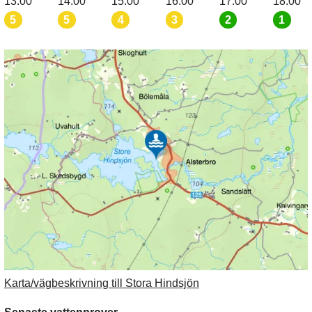
13:00
14:00
15:00
16:00
17:00
18:00
5
5
4
3
2
1
Karta/vägbeskrivning till Stora Hindsjön