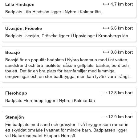
⟼ 4.7 km bort
Lilla Hindsjön
Badplats Lilla Hindsjön ligger i Nybro i Kalmar län.
⟼ 6.6 km bort
Uvasjön, Fröseke
Badplats Uvasjön, Fröseke ligger i Uppvidinge i Kronobergs län.
⟼ 9.8 km bort
Boasjö
Boasjö är en populär badplats i Nybro kommun med fint vatten,
sandstrand och bra faciliteter såsom grillplats, bänkar, bord och
toalett. Det är en bra plats för barnfamiljer med lummiga
omgivningar och en stor badbrygga, men kan tyvärr vara trångt...
⟼ 12.8 km bort
Flerohopp
Badplats Flerohopp ligger i Nybro i Kalmar län.
⟼ 12.9 km bort
Stensjön
Fin badplats med sand och gräsytor. Två bryggor som ramar in
ett skyddat område i vattnet för mindre barn. Badplatsen ligger
vid Naturreservatet Ekopark Hornsö.