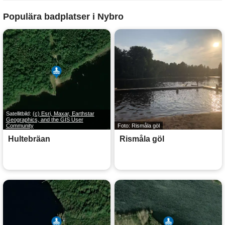
Populära badplatser i Nybro
Satellitbild:
(c) Esri, Maxar, Earthstar
Geographics, and the GIS User
Community
Foto: Rismåla göl
Hultebräan
Rismåla göl