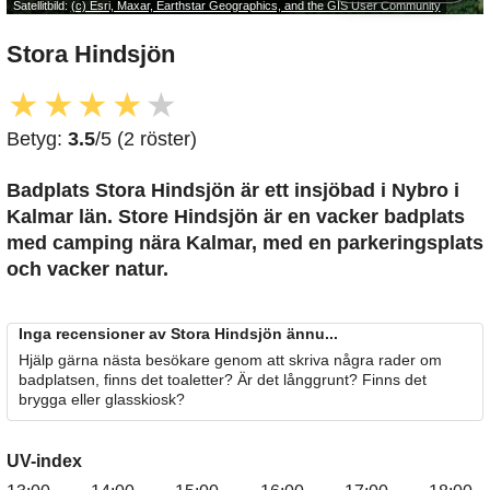
Satellitbild:
(c) Esri, Maxar, Earthstar Geographics, and the GIS User Community
Stora Hindsjön
★
★
★
★
★
Betyg:
3.5
/5 (2 röster)
Badplats Stora Hindsjön är ett insjöbad i Nybro i
Kalmar län. Store Hindsjön är en vacker badplats
med camping nära Kalmar, med en parkeringsplats
och vacker natur.
Inga recensioner av Stora Hindsjön ännu...
Hjälp gärna nästa besökare genom att skriva några rader om
badplatsen, finns det toaletter? Är det långgrunt? Finns det
brygga eller glasskiosk?
UV-index