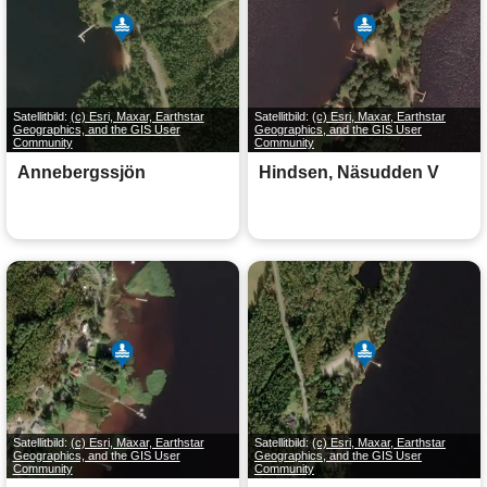
Satellitbild:
(c) Esri, Maxar, Earthstar
Satellitbild:
(c) Esri, Maxar, Earthstar
Geographics, and the GIS User
Geographics, and the GIS User
Community
Community
Annebergssjön
Hindsen, Näsudden V
Satellitbild:
(c) Esri, Maxar, Earthstar
Satellitbild:
(c) Esri, Maxar, Earthstar
Geographics, and the GIS User
Geographics, and the GIS User
Community
Community