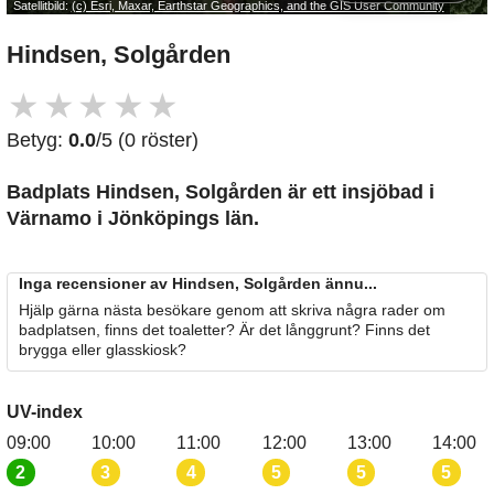
Satellitbild:
(c) Esri, Maxar, Earthstar Geographics, and the GIS User Community
Hindsen, Solgården
★
★
★
★
★
Betyg:
0.0
/5 (0 röster)
Badplats Hindsen, Solgården är ett insjöbad i
Värnamo i Jönköpings län.
Inga recensioner av Hindsen, Solgården ännu...
Hjälp gärna nästa besökare genom att skriva några rader om
badplatsen, finns det toaletter? Är det långgrunt? Finns det
brygga eller glasskiosk?
UV-index
09:00
10:00
11:00
12:00
13:00
14:00
2
3
4
5
5
5