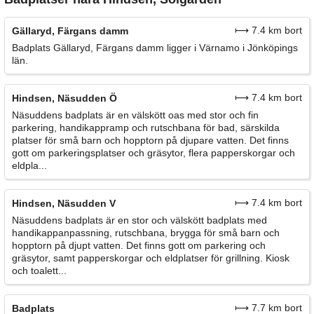
⟼ 7.4 km bort
Gällaryd, Färgans damm
Badplats Gällaryd, Färgans damm ligger i Värnamo i Jönköpings
län.
⟼ 7.4 km bort
Hindsen, Näsudden Ö
Näsuddens badplats är en välskött oas med stor och fin
parkering, handikappramp och rutschbana för bad, särskilda
platser för små barn och hopptorn på djupare vatten. Det finns
gott om parkeringsplatser och gräsytor, flera papperskorgar och
eldpla...
⟼ 7.4 km bort
Hindsen, Näsudden V
Näsuddens badplats är en stor och välskött badplats med
handikappanpassning, rutschbana, brygga för små barn och
hopptorn på djupt vatten. Det finns gott om parkering och
gräsytor, samt papperskorgar och eldplatser för grillning. Kiosk
och toalett...
⟼ 7.7 km bort
Badplats