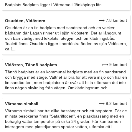
Badplats Badplats ligger i Värnamo i Jönköpings län.
⟼ 7.8 km bort
Osudden, Vidöstern
Osudden är en fin badplats med sandstrand och en vacker
båthamn där Lagan rinner ut i sjön Vidöstern. Det är långgrunt
och barnvänligt med lekplats, utegym och omklädningsbås.
Toalett finns. Osudden ligger i nordöstra änden av sjön Vidöstern,
ca 1...
⟼ 9 km bort
Vidösten, Tånnö badplats
Tånnö badplats är en kommunal badplats med en fin sandstrand
och brygga med stege. Vattnet är bra för att vara insjö och har en
fin sandbotten, men badplatsen är svår att hitta eftersom det inte
finns någon skyltning från vägen. Omklädningsrum och...
⟼ 9.2 km bort
Värnamo simhall
Värnamo simhall har tre olika bassänger och ett hopptorn. För de
minsta besökarna finns "Safarifloden", en plaskbassäng med en
behaglig vattentemperatur på cirka 34 grader. Här kan barnen
interagera med plastdjur som sprutar vatten, utforska ett l...