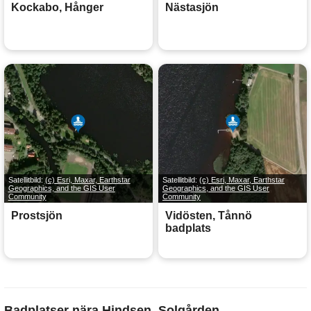
Kockabo, Hånger
Nästasjön
Satellitbild:
(c) Esri, Maxar, Earthstar
Satellitbild:
(c) Esri, Maxar, Earthstar
Geographics, and the GIS User
Geographics, and the GIS User
Community
Community
Prostsjön
Vidösten, Tånnö
badplats
Badplatser nära Hindsen, Solgården