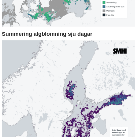
Summering algblomning sju dagar