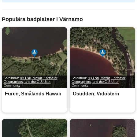
Populära badplatser i Värnamo
Satellitbild:
(c) Esri, Maxar, Earthstar
Satellitbild:
(c) Esri, Maxar, Earthstar
Geographics, and the GIS User
Geographics, and the GIS User
Community
Community
Furen, Smålands Hawaii
Osudden, Vidöstern