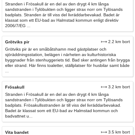
Stranden i Frösakull är en del av den drygt 4 km långa
sandstranden i Tylöbukten och ligger strax norr om Tylösands
badplats. Stranden är till viss del livräddarbevakad. Badet är
klassat som ett EU-bad av Halmstad kommun enligt direktiv
2006/7/EG ...
⟼ 2.2 km bort
Grötviks pir
Grötviks pir är en småbåtshamn med gästplatser och
sjöräddningsstation, belägen i närheten av kulturhistoriska
byggnader från stenhuggeriets tid. Bad sker antingen från brygga
eller strand. Här finns toaletter, ställplatser för husbilar samt både
...
⟼ 3.2 km bort
Frösakull
Stranden i Frösakull är en del av den drygt 4 km långa
sandstranden i Tylöbukten och ligger strax norr om Tylösands
badplats. Frösakullsstranden är till viss del livräddarbevakad.
Badet är klassat som ett EU-bad av Halmstad kommun och
badvattnet u...
⟼ 3.5 km bort
Vita bandet