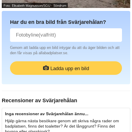
Foto: Elisabeth Magnusson/SGU - Söndrum
Har du en bra bild från Svärjarehålan?
Genom att ladda upp en bild intygar du att du äger bilden och att
den får visas på allabadplatser.se.
Ladda upp en bild
Recensioner av
Svärjarehålan
Inga recensioner av Svärjarehålan ännu...
Hjälp gärna nästa besökare genom att skriva några rader om
badplatsen, finns det toaletter? Är det långgrunt? Finns det
brygga eller glasskiosk?