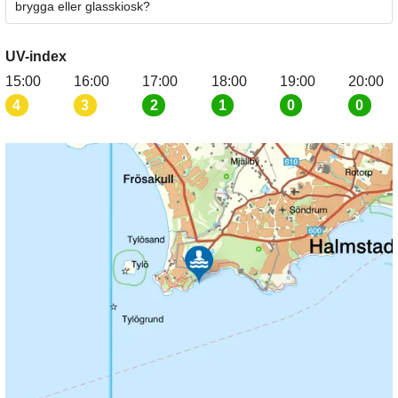
brygga eller glasskiosk?
UV-index
15:00
16:00
17:00
18:00
19:00
20:00
4
3
2
1
0
0