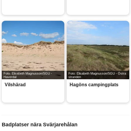
Foto: Elisabeth Magnusson/SGU -
Foto: Elisabeth Magnusson/SGU - Östra
Haverdal
stranden
Vilshärad
Hagöns campingplats
Badplatser nära Svärjarehålan