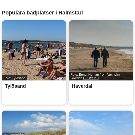
Populära badplatser i Halmstad
Foto: Bengt Nyman from Vaxholm,
Foto: Tylösand
Sweden
CC BY 2.0
Tylösand
Haverdal