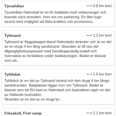
⟼ 0.8 km bort
Tjuvahålan
Tjuvahålan Halmstad är en fin badplats med restauranger och
boende nära stranden, men ont om parkering. En liten lugn
strand med möjlighet att fiska krabbor och promenera.
⟼ 1.2 km bort
Tylösand
Tylösand är flaggskeppet bland Halmstads stränder och är en del
av en drygt 4 km lång sandstrand. Stranden är till viss del
tillgänglighetsanpassad med handikappvänlig toalett och
övervakas av livräddare under badsäsongen. Badet är klassat
som ett...
⟼ 1.5 km bort
Tylöbäck
Tylöbäck är en del av Tylösand strand och den drygt 4 km långa
sandstranden. Badplatsen ligger norr om Tylösand. Badet är
klassat som ett EU-bad av Halmstad och badvattnet utgör en del
av Hallands kustvatten.
Stranden är en del av en drygt fyr...
⟼ 2.1 km bort
Frösakull, First camp