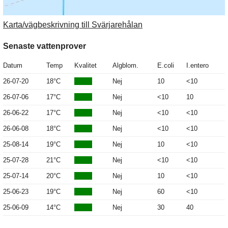
Karta/vägbeskrivning till Svärjarehålan
Senaste vattenprover
Datum
Temp
Kvalitet
Algblom.
E.coli
I.entero
26-07-20
18°C
Nej
10
<10
26-07-06
17°C
Nej
<10
10
26-06-22
17°C
Nej
<10
<10
26-06-08
18°C
Nej
<10
<10
25-08-14
19°C
Nej
10
<10
25-07-28
21°C
Nej
<10
<10
25-07-14
20°C
Nej
10
<10
25-06-23
19°C
Nej
60
<10
25-06-09
14°C
Nej
30
40