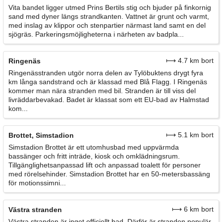
Vita bandet ligger utmed Prins Bertils stig och bjuder på finkornig
sand med dyner längs strandkanten. Vattnet är grunt och varmt,
med inslag av klippor och stenpartier närmast land samt en del
sjögräs. Parkeringsmöjligheterna i närheten av badpla...
⟼ 4.7 km bort
Ringenäs
Ringenässtranden utgör norra delen av Tylöbuktens drygt fyra
km långa sandstrand och är klassad med Blå Flagg. I Ringenäs
kommer man nära stranden med bil. Stranden är till viss del
livräddarbevakad. Badet är klassat som ett EU-bad av Halmstad
kom...
⟼ 5.1 km bort
Brottet, Simstadion
Simstadion Brottet är ett utomhusbad med uppvärmda
bassänger och fritt inträde, kiosk och omklädningsrum.
Tillgänglighetsanpassad lift och anpassad toalett för personer
med rörelsehinder. Simstadion Brottet har en 50-metersbassäng
för motionssimni...
⟼ 6 km bort
Västra stranden
Västra stranden är inget officiellt bad. Därför är stranden populär