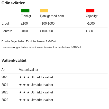
Gränsvärden
Tjänligt
Tjänligt med anm.
Otjänligt
E.coli
≤100
>100-1000
>1000
I.entero
≤100
>100-300
>300
E.coli – Anger halten E.coli i enheten cfu/100ml.
I.entero – Anger halten Intestinala enterokocker i enheten cfu/100ml.
Vattenkvalitet
År
Vattenkvalitet
2025
★ ★ ★ Utmärkt kvalitet
2024
★ ★ ★ Utmärkt kvalitet
2023
★ ★ ★ Utmärkt kvalitet
2022
★ ★ ★ Utmärkt kvalitet