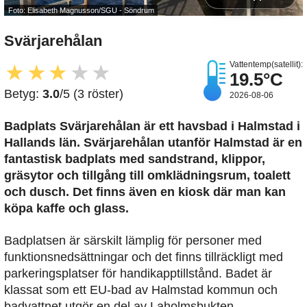
Foto: Elisabeth Magnusson/SGU - Söndrum
Svärjarehålan
Vattentemp(satellit):
★
★
★
★
★
19.5°C
Betyg:
3.0
/5 (3 röster)
2026-08-06
Badplats Svärjarehålan är ett havsbad i Halmstad i
Hallands län. Svärjarehålan utanför Halmstad är en
fantastisk badplats med sandstrand, klippor,
gräsytor och tillgång till omklädningsrum, toalett
och dusch. Det finns även en kiosk där man kan
köpa kaffe och glass.
Badplatsen är särskilt lämplig för personer med
funktionsnedsättningar och det finns tillräckligt med
parkeringsplatser för handikapptillstånd. Badet är
klassat som ett EU-bad av Halmstad kommun och
badvattnet utgör en del av Laholmsbukten.