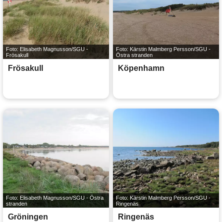
Foto: Elisabeth Magnusson/SGU -
Foto: Kärstin Malmberg Persson/SGU -
Frösakull
Östra stranden
Frösakull
Köpenhamn
Foto: Elisabeth Magnusson/SGU - Östra
Foto: Kärstin Malmberg Persson/SGU -
stranden
Ringenäs
Gröningen
Ringenäs