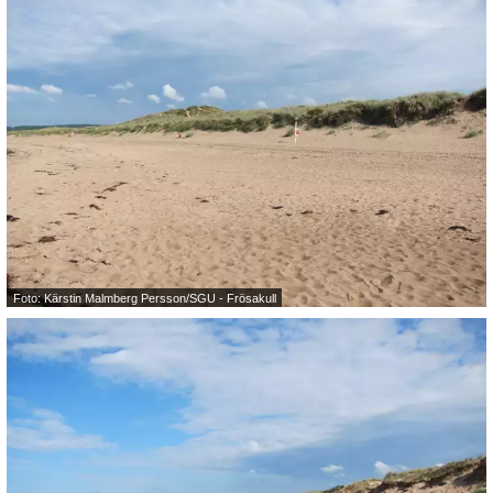
Foto: Kärstin Malmberg Persson/SGU - Frösakull