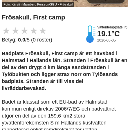
Foto: Kärstin Malmberg Persson/SGU - Frösakull
Frösakull, First camp
Vattentemp(satellit):
★
★
★
★
★
19.1°C
Betyg:
0.0
/5 (0 röster)
2026-08-05
Badplats Frösakull, First camp är ett havsbad i
Halmstad i Hallands län. Stranden i Frösakull är en
del av den drygt 4 km långa sandstranden i
Tylöbukten och ligger strax norr om Tylösands
badplats. Stranden är till viss del
livräddarbevakad.
Badet är klassat som ett EU-bad av Halmstad
kommun enligt direktiv 2006/7/EG och badvattnet
utgör en del av den 159,6 km2 stora
ytvattenförekomsten S m Hallands kustvatten
rapporterad enligt ramdirektivet för vatten.