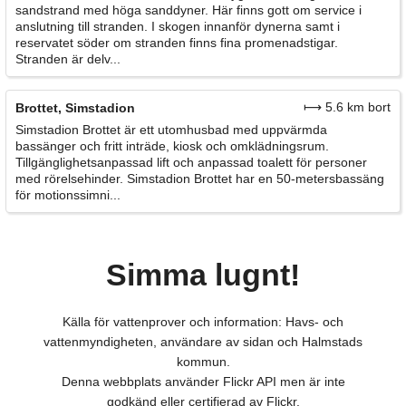
sandstrand med höga sanddyner. Här finns gott om service i
anslutning till stranden. I skogen innanför dynerna samt i
reservatet söder om stranden finns fina promenadstigar.
Stranden är delv...
⟼ 5.6 km bort
Brottet, Simstadion
Simstadion Brottet är ett utomhusbad med uppvärmda
bassänger och fritt inträde, kiosk och omklädningsrum.
Tillgänglighetsanpassad lift och anpassad toalett för personer
med rörelsehinder. Simstadion Brottet har en 50-metersbassäng
för motionssimni...
Simma lugnt!
Källa för vattenprover och information: Havs- och
vattenmyndigheten, användare av sidan och Halmstads
kommun.
Denna webbplats använder Flickr API men är inte
godkänd eller certifierad av Flickr.