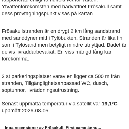
Ytvattenförekomsten med badvattnet Frösakull samt
dess provtagningspunkt visas på kartan.
Frösakullstranden är en drygt 2 km lång sandstrand
med sanddyner mitt i Tylöbukten. Stranden är lika fin
som i Tylösand men betyligt mindre utnyttjad. Badet är
delvis livräddarbevakat. En viss mängd tång kan
förekomma.
2 st parkeringsplatser varav en ligger ca 500 m från
stranden, Tillgänglighetsanpassad WC, dusch,
soptunnor, livräddningsutrustning.
Senast uppmätta temperatur via satellit var
19,1°C
uppmätt 2026-08-05.
Inga recensioner av Frösakull, First camp ännu...