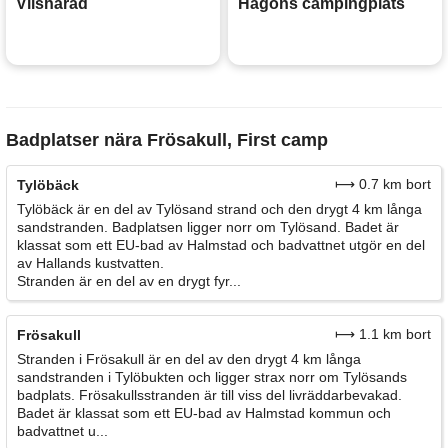
Vilshärad
Hagöns campingplats
Badplatser nära Frösakull, First camp
⟼ 0.7 km bort
Tylöbäck
Tylöbäck är en del av Tylösand strand och den drygt 4 km långa
sandstranden. Badplatsen ligger norr om Tylösand. Badet är
klassat som ett EU-bad av Halmstad och badvattnet utgör en del
av Hallands kustvatten.
Stranden är en del av en drygt fyr...
⟼ 1.1 km bort
Frösakull
Stranden i Frösakull är en del av den drygt 4 km långa
sandstranden i Tylöbukten och ligger strax norr om Tylösands
badplats. Frösakullsstranden är till viss del livräddarbevakad.
Badet är klassat som ett EU-bad av Halmstad kommun och
badvattnet u...