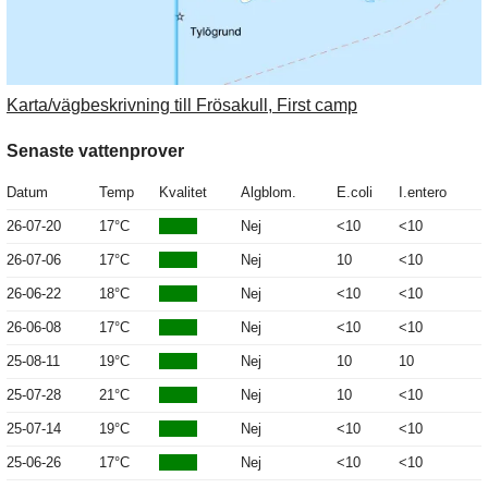
Karta/vägbeskrivning till Frösakull, First camp
Senaste vattenprover
Datum
Temp
Kvalitet
Algblom.
E.coli
I.entero
26-07-20
17°C
Nej
<10
<10
26-07-06
17°C
Nej
10
<10
26-06-22
18°C
Nej
<10
<10
26-06-08
17°C
Nej
<10
<10
25-08-11
19°C
Nej
10
10
25-07-28
21°C
Nej
10
<10
25-07-14
19°C
Nej
<10
<10
25-06-26
17°C
Nej
<10
<10