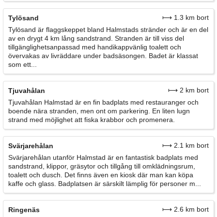
⟼ 1.3 km bort
Tylösand
Tylösand är flaggskeppet bland Halmstads stränder och är en del
av en drygt 4 km lång sandstrand. Stranden är till viss del
tillgänglighetsanpassad med handikappvänlig toalett och
övervakas av livräddare under badsäsongen. Badet är klassat
som ett...
⟼ 2 km bort
Tjuvahålan
Tjuvahålan Halmstad är en fin badplats med restauranger och
boende nära stranden, men ont om parkering. En liten lugn
strand med möjlighet att fiska krabbor och promenera.
⟼ 2.1 km bort
Svärjarehålan
Svärjarehålan utanför Halmstad är en fantastisk badplats med
sandstrand, klippor, gräsytor och tillgång till omklädningsrum,
toalett och dusch. Det finns även en kiosk där man kan köpa
kaffe och glass. Badplatsen är särskilt lämplig för personer m...
⟼ 2.6 km bort
Ringenäs