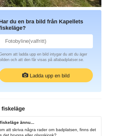
Har du en bra bild från Kapellets
fiskeläge?
Genom att ladda upp en bild intygar du att du äger
bilden och att den får visas på allabadplatser.se.
Ladda upp en bild
 fiskeläge
fiskeläge ännu...
m att skriva några rader om badplatsen, finns det
s det brygga eller glasskiosk?