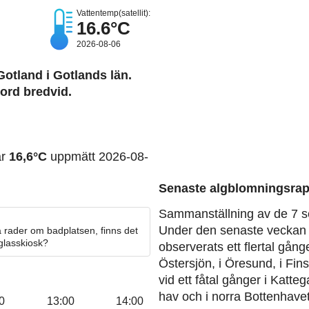
Vattentemp(satellit):
16.6°C
2026-08-06
Gotland i Gotlands län.
bord bredvid.
ar
16,6°C
uppmätt 2026-08-
Senaste algblomningsrap
Sammanställning av de 7 s
Under den senaste veckan 
 rader om badplatsen, finns det
 glasskiosk?
observerats ett flertal gång
Östersjön, i Öresund, i Fin
vid ett fåtal gånger i Katteg
hav och i norra Bottenhavet
0
13:00
14:00