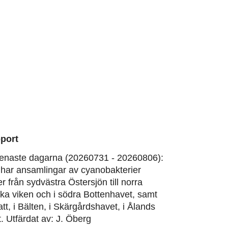
port
enaste dagarna (20260731 - 20260806):
har ansamlingar av cyanobakterier
er från sydvästra Östersjön till norra
ska viken och i södra Bottenhavet, samt
att, i Bälten, i Skärgårdshavet, i Ålands
. Utfärdat av: J. Öberg