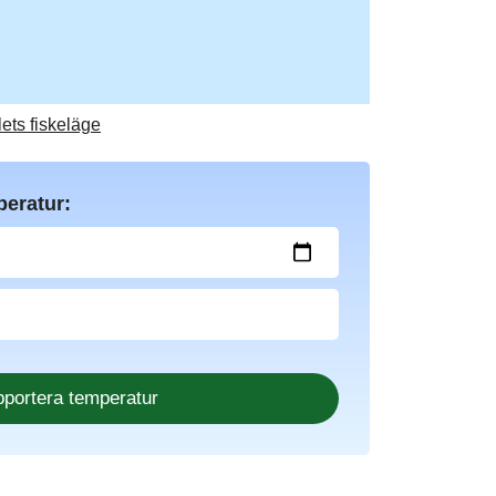
lets fiskeläge
peratur: