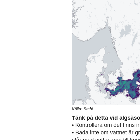
Källa: Smhi.
Tänk på detta vid algsäs
• Kontrollera om det finns 
• Bada inte om vattnet är g
står med vatten upp till knä