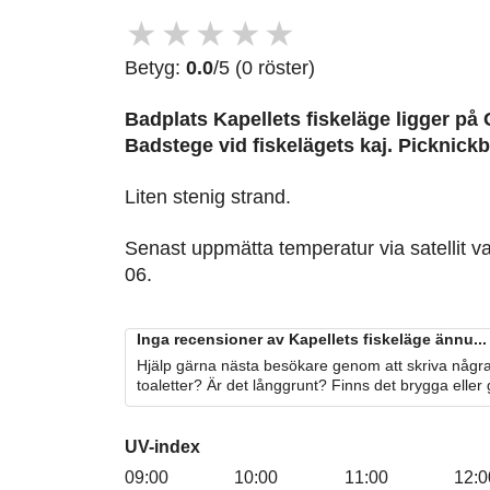
★
★
★
★
★
Betyg:
0.0
/5 (0 röster)
Badplats Kapellets fiskeläge
ligger på 
Badstege vid fiskelägets kaj. Picknick
Liten stenig strand.
Senast uppmätta temperatur via satellit v
06.
Inga recensioner av Kapellets fiskeläge ännu...
Hjälp gärna nästa besökare genom att skriva några
toaletter? Är det långgrunt? Finns det brygga eller
UV-index
09:00
10:00
11:00
12:0