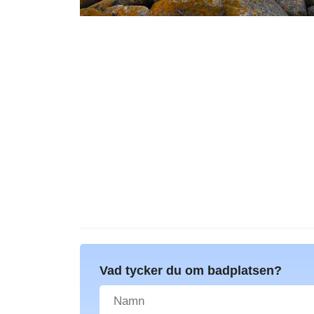
Vad tycker du om badplatsen?