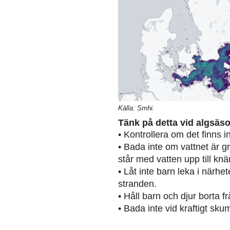
Källa: Smhi.
Tänk på detta vid algsäs
• Kontrollera om det finns 
• Bada inte om vattnet är g
står med vatten upp till knä
• Låt inte barn leka i närh
stranden.
• Håll barn och djur borta 
• Bada inte vid kraftigt sku