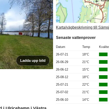
Karta/vägbeskrivning till Säm
Senaste vattenprover
Datum
Temp
Kvalite
26-07-21
18°C
Ladda upp bild
26-06-29
21°C
26-06-12
15°C
25-08-12
18°C
25-07-21
22°C
25-07-02
21°C
25-06-10
14°C
 i Ulricehamn i Västra