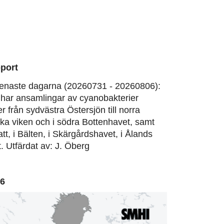
port
enaste dagarna (20260731 - 20260806):
har ansamlingar av cyanobakterier
er från sydvästra Östersjön till norra
ska viken och i södra Bottenhavet, samt
att, i Bälten, i Skärgårdshavet, i Ålands
. Utfärdat av: J. Öberg
06