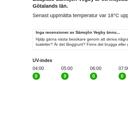
Götalands län.
Senast uppmätta temperatur var 18°C up
Inga recensioner av Sämsjön Vegby ännu...
Hjälp gärna nästa besökare genom att skriva några
toaletter? Är det långgrunt? Finns det brygga eller
UV-index
04:00
05:00
06:00
07:0
0
0
0
0