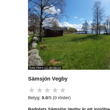
Foto: Pjotr'k
CC BY-SA 3.0
Sämsjön Vegby
★
★
★
★
★
Betyg:
0.0
/5 (0 röster)
Badplats Sämsjön Vegby är ett insjöbad