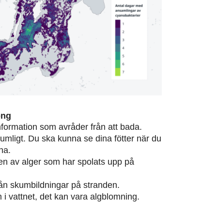
ong
information som avråder från att bada.
rumligt. Du ska kunna se dina fötter när du
na.
eten av alger som har spolats upp på
från skumbildningar på stranden.
m i vattnet, det kan vara algblomning.