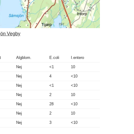
sjön Vegby
t
Algblom.
E.coli
I.entero
Nej
<1
10
Nej
4
<10
Nej
<1
<10
Nej
2
10
Nej
28
<10
Nej
2
10
Nej
3
<10