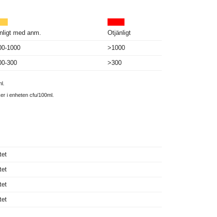
nligt med anm.
Otjänligt
00-1000
>1000
00-300
>300
l.
ker i enheten cfu/100ml.
tet
tet
tet
tet