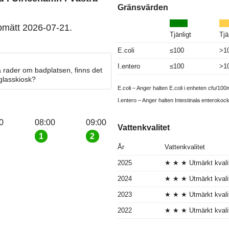
Gränsvärden
pmätt 2026-07-21.
Tjänligt
Tjä
E.coli
≤100
>1
I.entero
≤100
>1
 rader om badplatsen, finns det
 glasskiosk?
E.coli – Anger halten E.coli i enheten cfu/100m
I.entero – Anger halten Intestinala enterokoc
0
08:00
09:00
Vattenkvalitet
1
2
År
Vattenkvalitet
2025
★ ★ ★ Utmärkt kvali
2024
★ ★ ★ Utmärkt kvali
2023
★ ★ ★ Utmärkt kvali
2022
★ ★ ★ Utmärkt kvali