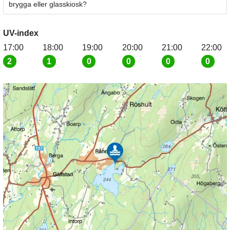
brygga eller glasskiosk?
UV-index
17:00
18:00
19:00
20:00
21:00
22:00
2
1
0
0
0
0