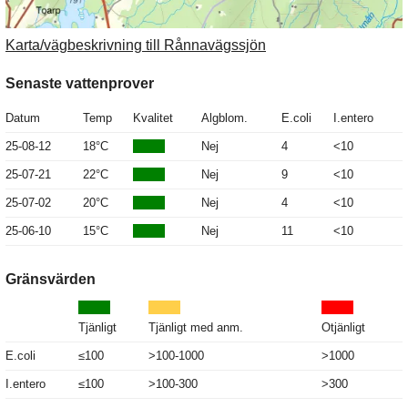
Karta/vägbeskrivning till Rånnavägssjön
Senaste vattenprover
Datum
Temp
Kvalitet
Algblom.
E.coli
I.entero
25-08-12
18°C
Nej
4
<10
25-07-21
22°C
Nej
9
<10
25-07-02
20°C
Nej
4
<10
25-06-10
15°C
Nej
11
<10
Gränsvärden
Tjänligt
Tjänligt med anm.
Otjänligt
E.coli
≤100
>100-1000
>1000
I.entero
≤100
>100-300
>300