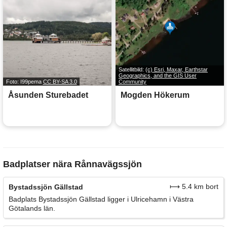
Satellitbild:
(c) Esri, Maxar, Earthstar
Geographics, and the GIS User
Foto: I99pema
CC BY-SA 3.0
Community
Åsunden Sturebadet
Mogden Hökerum
Badplatser nära Rånnavägssjön
⟼ 5.4 km bort
Bystadssjön Gällstad
Badplats Bystadssjön Gällstad ligger i Ulricehamn i Västra
Götalands län.