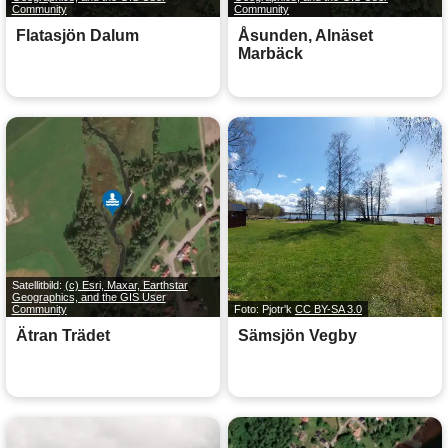
Community
Community
Flatasjön Dalum
Åsunden, Alnäset
Marbäck
Satellitbild:
(c) Esri, Maxar, Earthstar
Geographics, and the GIS User
Community
Foto: Pjotr'k
CC BY-SA 3.0
Ätran Trädet
Sämsjön Vegby