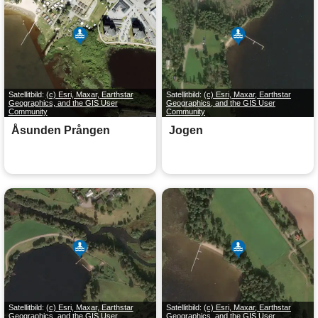
Satellitbild:
(c) Esri, Maxar, Earthstar
Satellitbild:
(c) Esri, Maxar, Earthstar
Geographics, and the GIS User
Geographics, and the GIS User
Community
Community
Åsunden Prången
Jogen
Satellitbild:
(c) Esri, Maxar, Earthstar
Satellitbild:
(c) Esri, Maxar, Earthstar
Geographics, and the GIS User
Geographics, and the GIS User