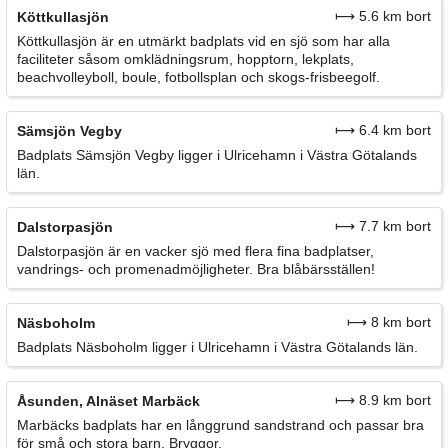
⟼ 5.6 km bort
Köttkullasjön
Köttkullasjön är en utmärkt badplats vid en sjö som har alla
faciliteter såsom omklädningsrum, hopptorn, lekplats,
beachvolleyboll, boule, fotbollsplan och skogs-frisbeegolf.
⟼ 6.4 km bort
Sämsjön Vegby
Badplats Sämsjön Vegby ligger i Ulricehamn i Västra Götalands
län.
⟼ 7.7 km bort
Dalstorpasjön
Dalstorpasjön är en vacker sjö med flera fina badplatser,
vandrings- och promenadmöjligheter. Bra blåbärsställen!
⟼ 8 km bort
Näsboholm
Badplats Näsboholm ligger i Ulricehamn i Västra Götalands län.
⟼ 8.9 km bort
Åsunden, Alnäset Marbäck
Marbäcks badplats har en långgrund sandstrand och passar bra
för små och stora barn. Bryggor.