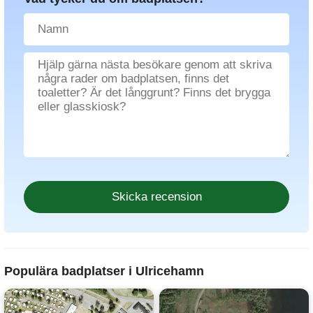
Populära badplatser i Ulricehamn