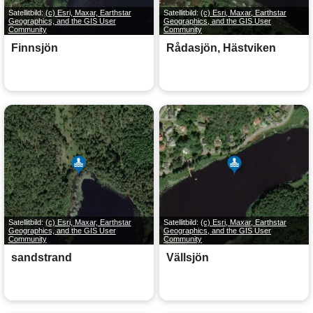
Satellitbild:
(c) Esri, Maxar, Earthstar
Satellitbild:
(c) Esri, Maxar, Earthstar
Geographics, and the GIS User
Geographics, and the GIS User
Community
Community
Finnsjön
Rådasjön, Hästviken
Satellitbild:
(c) Esri, Maxar, Earthstar
Satellitbild:
(c) Esri, Maxar, Earthstar
Geographics, and the GIS User
Geographics, and the GIS User
Community
Community
sandstrand
Vällsjön