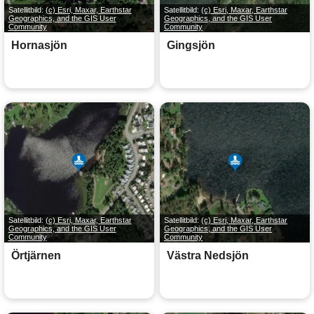
Satellitbild:
(c) Esri, Maxar, Earthstar
Satellitbild:
(c) Esri, Maxar, Earthstar
Geographics, and the GIS User
Geographics, and the GIS User
Community
Community
Hornasjön
Gingsjön
Satellitbild:
(c) Esri, Maxar, Earthstar
Satellitbild:
(c) Esri, Maxar, Earthstar
Geographics, and the GIS User
Geographics, and the GIS User
Community
Community
Örtjärnen
Västra Nedsjön