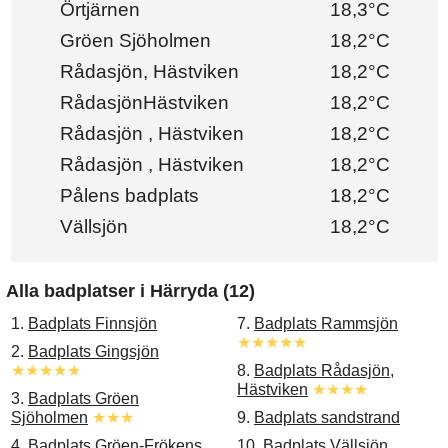
Örtjärnen
18,3°C
Gröen Sjöholmen
18,2°C
Rådasjön, Hästviken
18,2°C
RådasjönHästviken
18,2°C
Rådasjön , Hästviken
18,2°C
Rådasjön , Hästviken
18,2°C
Pålens badplats
18,2°C
Vällsjön
18,2°C
Alla badplatser i Härryda (12)
1.
Badplats Finnsjön
7.
Badplats Rammsjön
★★★★★
2.
Badplats Gingsjön
★★★★★
8.
Badplats Rådasjön,
Hästviken
★★★★
3.
Badplats Gröen
Sjöholmen
★★★
9.
Badplats sandstrand
4.
Badplats Gröen-Frökens
10.
Badplats Vällsjön