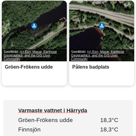
Satellitbild:
(c) Esri, Maxar, Earthstar
Satellitbild:
(c) Esri, Maxar, Earthstar
Geographics, and the GIS User
Geographics, and the GIS User
Community
Community
Gröen-Frökens udde
Pålens badplats
Varmaste vattnet i Härryda
Gröen-Frökens udde
18,3°C
Finnsjön
18,3°C