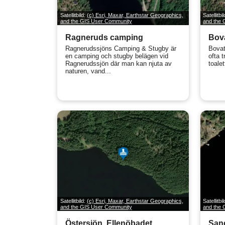
Satellitbild:
(c) Esri, Maxar, Earthstar Geographics,
Satellitbi
and the GIS User Community
and the
Ragneruds camping
Bova
Ragnerudssjöns Camping & Stugby är
Bovat
en camping och stugby belägen vid
ofta 
Ragnerudssjön där man kan njuta av
toalet
naturen, vand...
Satellitbild:
(c) Esri, Maxar, Earthstar Geographics,
Satellitbi
and the GIS User Community
and the
Östersjön, Ellenöbadet
Sand