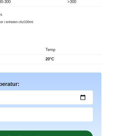
00-300
>300
l.
ker i enheten cfu/100ml.
Temp
20°C
peratur: