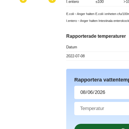
I.entero
≤100
>1
E.coli – Anger halten E.coli i enheten cfu/100m
I.entero – Anger halten Intestinala enterokoc
Rapporterade temperaturer
Datum
2022-07-08
Rapportera vattentem