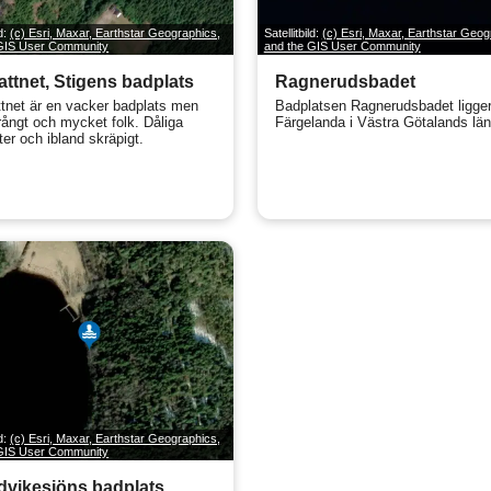
ld:
(c) Esri, Maxar, Earthstar Geographics,
Satellitbild:
(c) Esri, Maxar, Earthstar Geog
 GIS User Community
and the GIS User Community
ttnet, Stigens badplats
Ragnerudsbadet
tnet är en vacker badplats men
Badplatsen Ragnerudsbadet ligger
trångt och mycket folk. Dåliga
Färgelanda i Västra Götalands län
ter och ibland skräpigt.
ld:
(c) Esri, Maxar, Earthstar Geographics,
 GIS User Community
vikesjöns badplats