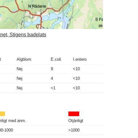
tnet, Stigens badplats
t
Algblom.
E.coli
I.entero
Nej
9
<10
Nej
4
<10
Nej
<1
<10
nligt med anm.
Otjänligt
00-1000
>1000