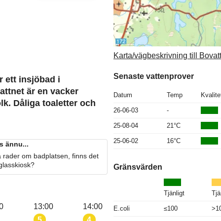
Karta/vägbeskrivning till Bovat
Senaste vattenprover
 ett insjöbad i
attnet är en vacker
Datum
Temp
Kvalite
k. Dåliga toaletter och
26-06-03
-
25-08-04
21°C
25-06-02
16°C
s ännu...
 rader om badplatsen, finns det
 glasskiosk?
Gränsvärden
Tjänligt
Tjä
0
13:00
14:00
E.coli
≤100
>1
5
4