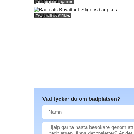
Foto: perpixel.se
@Flickr.
Foto: jmbillings
@Flickr.
Vad tycker du om badplatsen?