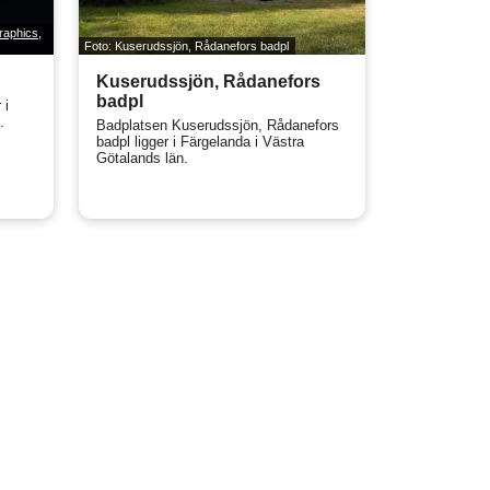
raphics,
Foto: Kuserudssjön, Rådanefors badpl
Kuserudssjön, Rådanefors
badpl
 i
.
Badplatsen Kuserudssjön, Rådanefors
badpl ligger i Färgelanda i Västra
Götalands län.