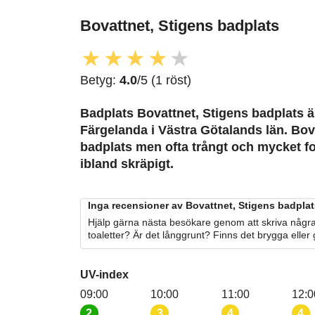
Bovattnet, Stigens badplats
★
★
★
★
★
Betyg:
4.0
/5 (1 röst)
Badplats Bovattnet, Stigens badplats är
Färgelanda i Västra Götalands län. Bov
badplats men ofta trångt och mycket fol
ibland skräpigt.
Inga recensioner av Bovattnet, Stigens badplat
Hjälp gärna nästa besökare genom att skriva några
toaletter? Är det långgrunt? Finns det brygga eller
UV-index
09:00
10:00
11:00
12:0
2
3
4
4