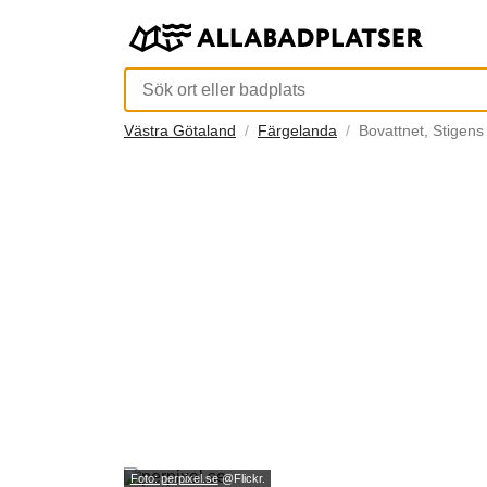
Västra Götaland
Färgelanda
Bovattnet, Stigens
Foto: perpixel.se
@Flickr.