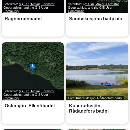
Satellitbild:
(c) Esri, Maxar, Earthstar
Satellitbild:
(c) Esri, Maxar, Earthstar
Geographics, and the GIS User
Geographics, and the GIS User
Community
Community
Ragnerudsbadet
Sandvikesjöns badplats
Satellitbild:
(c) Esri, Maxar, Earthstar
Geographics, and the GIS User
Community
Foto: Kuserudssjön, Rådanefors badpl
Östersjön, Ellenöbadet
Kuserudssjön,
Rådanefors badpl