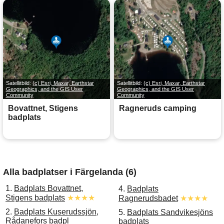
Satellitbild:
(c) Esri, Maxar, Earthstar
Satellitbild:
(c) Esri, Maxar, Earthstar
Geographics, and the GIS User
Geographics, and the GIS User
Community
Community
Bovattnet, Stigens
Ragneruds camping
badplats
Alla badplatser i Färgelanda (6)
1.
Badplats Bovattnet,
4.
Badplats
Stigens badplats
★★★★
Ragnerudsbadet
★★★★
2.
Badplats Kuserudssjön,
5.
Badplats Sandvikesjöns
Rådanefors badpl
badplats