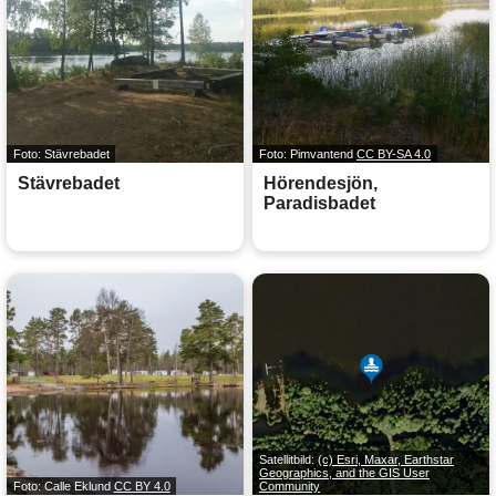
Foto: Stävrebadet
Foto: Pimvantend
CC BY-SA 4.0
Stävrebadet
Hörendesjön,
Paradisbadet
Satellitbild:
(c) Esri, Maxar, Earthstar
Geographics, and the GIS User
Foto: Calle Eklund
CC BY 4.0
Community