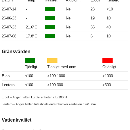
Datum
Temp
Kvalitet
Algblom.
E.coli
I.entero
26-07-14
-
Nej
23
<10
26-06-23
-
Nej
19
10
25-07-23
21.6°C
Nej
35
40
25-07-08
17.8°C
Nej
6
10
Gränsvärden
Tjänligt
Tjänligt med anm.
Otjänligt
E.coli
≤100
>100-1000
>1000
I.entero
≤100
>100-300
>300
E.coli – Anger halten E.coli i enheten cfu/100ml.
I.entero – Anger halten Intestinala enterokocker i enheten cfu/100ml.
Vattenkvalitet