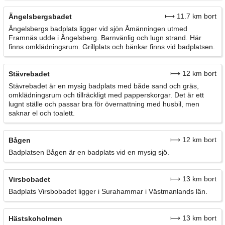
⟼ 11.7 km bort
Ängelsbergsbadet
Ängelsbergs badplats ligger vid sjön Åmänningen utmed
Framnäs udde i Ängelsberg. Barnvänlig och lugn strand. Här
finns omklädningsrum. Grillplats och bänkar finns vid badplatsen.
⟼ 12 km bort
Stävrebadet
Stävrebadet är en mysig badplats med både sand och gräs,
omklädningsrum och tillräckligt med papperskorgar. Det är ett
lugnt ställe och passar bra för övernattning med husbil, men
saknar el och toalett.
⟼ 12 km bort
Bågen
Badplatsen Bågen är en badplats vid en mysig sjö.
⟼ 13 km bort
Virsbobadet
Badplats Virsbobadet ligger i Surahammar i Västmanlands län.
⟼ 13 km bort
Hästskoholmen