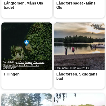
Långforsen, Måns Ols
Långforsbadet - Måns
badet
Ols
Satellitbild:
(c) Esri, Maxar, Earthstar
Geographics, and the GIS User
Community
Foto: Calle Eklund
CC BY 4.0
Hillingen
Långforsen, Skuggans
bad