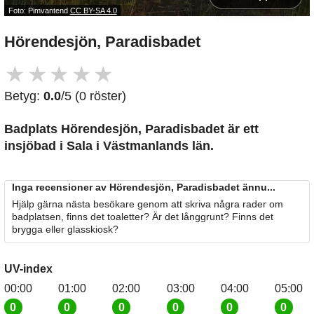
Foto: Pimvantend
CC BY-SA 4.0
Hörendesjön, Paradisbadet
★
★
★
★
★
Betyg:
0.0
/5 (0 röster)
Badplats Hörendesjön, Paradisbadet är ett
insjöbad i Sala i Västmanlands län.
Inga recensioner av Hörendesjön, Paradisbadet ännu...
Hjälp gärna nästa besökare genom att skriva några rader om
badplatsen, finns det toaletter? Är det långgrunt? Finns det
brygga eller glasskiosk?
UV-index
00:00
01:00
02:00
03:00
04:00
05:00
0
0
0
0
0
0