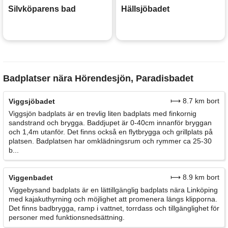
Silvköparens bad
Hällsjöbadet
Badplatser nära Hörendesjön, Paradisbadet
⟼ 8.7 km bort
Viggsjöbadet
Viggsjön badplats är en trevlig liten badplats med finkornig
sandstrand och brygga. Baddjupet är 0-40cm innanför bryggan
och 1,4m utanför. Det finns också en flytbrygga och grillplats på
platsen. Badplatsen har omklädningsrum och rymmer ca 25-30
b...
⟼ 8.9 km bort
Viggenbadet
Viggebysand badplats är en lättillgänglig badplats nära Linköping
med kajakuthyrning och möjlighet att promenera längs klipporna.
Det finns badbrygga, ramp i vattnet, torrdass och tillgänglighet för
personer med funktionsnedsättning.