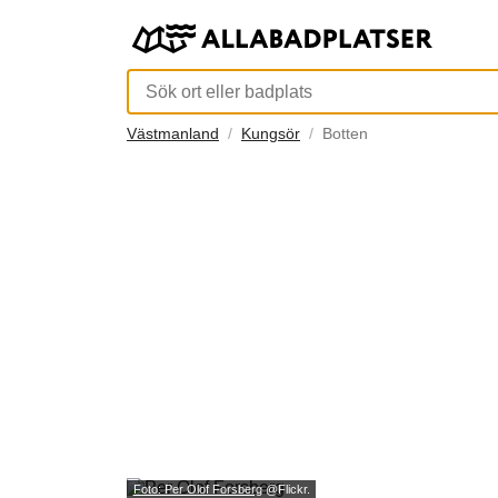
Västmanland
Kungsör
Botten
Foto: Per Olof Forsberg
@Flickr.