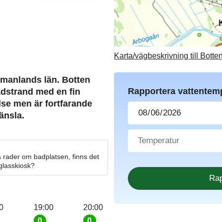
Karta/vägbeskrivning till Botte
tmanlands län. Botten
Rapportera vattentem
adstrand med en fin
lse men är fortfarande
änsla.
 rader om badplatsen, finns det
 glasskiosk?
0
19:00
20:00
0
0