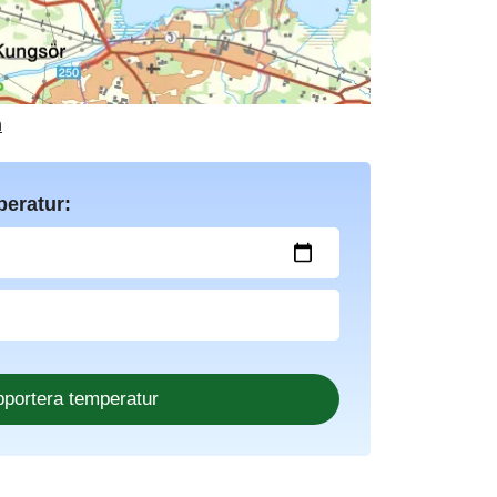
n
peratur: