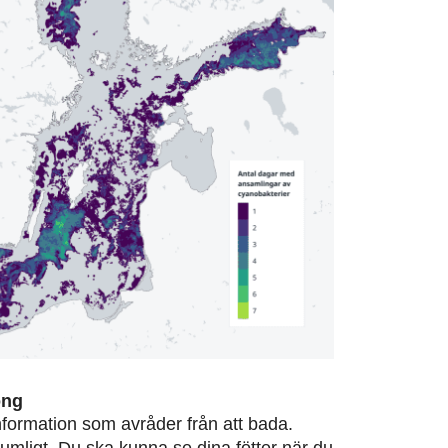
ong
information som avråder från att bada.
rumligt. Du ska kunna se dina fötter när du