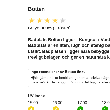
Botten
★
★
★
★
★
Betyg:
4.0
/5 (2 röster)
Badplats Botten
ligger i Kungsör i Väs
Badplats är en liten, lugn och stenig b
utsikt. Badplatsen ligger nära bebygge
trevligt belägen och ger en naturnära k
Inga recensioner av Botten ännu...
Hjälp gärna nästa besökare genom att skriva några
toaletter? Är det långgrunt? Finns det brygga eller
UV-index
15:00
16:00
17:00
18:0
4
3
2
1