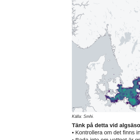
Källa: Smhi.
Tänk på detta vid algsäs
• Kontrollera om det finns 
• Bada inte om vattnet är g