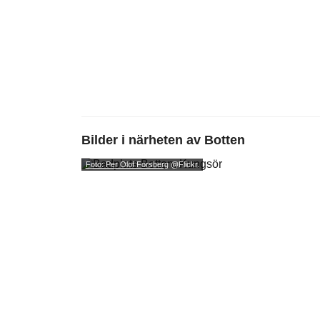
Bilder i närheten av
Botten
Foto: Per Olof Forsberg
@Flickr.