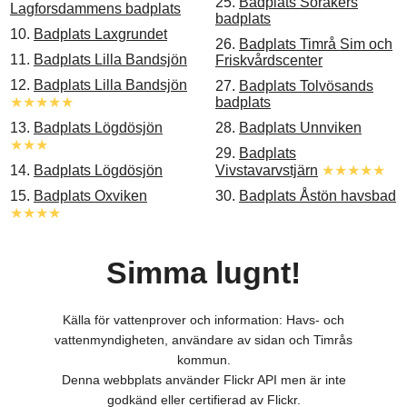
25.
Badplats Söråkers
Lagforsdammens badplats
badplats
10.
Badplats Laxgrundet
26.
Badplats Timrå Sim och
11.
Badplats Lilla Bandsjön
Friskvårdscenter
12.
Badplats Lilla Bandsjön
27.
Badplats Tolvösands
★★★★★
badplats
13.
Badplats Lögdösjön
28.
Badplats Unnviken
★★★
29.
Badplats
14.
Badplats Lögdösjön
Vivstavarvstjärn
★★★★★
15.
Badplats Oxviken
30.
Badplats Åstön havsbad
★★★★
Simma lugnt!
Källa för vattenprover och information: Havs- och
vattenmyndigheten, användare av sidan och Timrås
kommun.
Denna webbplats använder Flickr API men är inte
godkänd eller certifierad av Flickr.