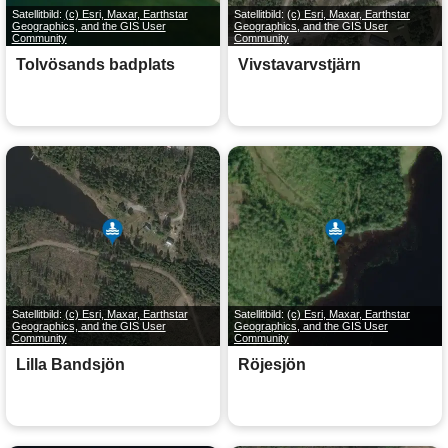
Satellitbild:
(c) Esri, Maxar, Earthstar
Satellitbild:
(c) Esri, Maxar, Earthstar
Geographics, and the GIS User
Geographics, and the GIS User
Community
Community
Tolvösands badplats
Vivstavarvstjärn
Satellitbild:
(c) Esri, Maxar, Earthstar
Satellitbild:
(c) Esri, Maxar, Earthstar
Geographics, and the GIS User
Geographics, and the GIS User
Community
Community
Lilla Bandsjön
Röjesjön