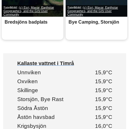
Satellitbild:
(c) Esri, Maxar, Earthstar
Satellitbild:
(c) Esri, Maxar, Earthstar
Geographics, and the GIS User
Geographics, and the GIS User
Community
Community
Bredsjöns badplats
Bye Camping, Storsjön
Kallaste vattnet i Timrå
Unnviken
15,9°C
Oxviken
15,9°C
Skillinge
15,9°C
Storsjön, Bye Rast
15,9°C
Södra Åstön
15,9°C
Åstön havsbad
15,9°C
Krigsbysjön
16,0°C