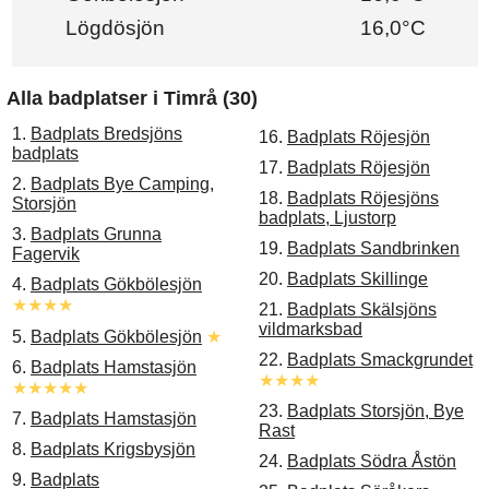
Lögdösjön
16,0°C
Alla badplatser i Timrå (30)
1.
Badplats Bredsjöns
16.
Badplats Röjesjön
badplats
17.
Badplats Röjesjön
2.
Badplats Bye Camping,
18.
Badplats Röjesjöns
Storsjön
badplats, Ljustorp
3.
Badplats Grunna
19.
Badplats Sandbrinken
Fagervik
20.
Badplats Skillinge
4.
Badplats Gökbölesjön
★★★★
21.
Badplats Skälsjöns
vildmarksbad
5.
Badplats Gökbölesjön
★
22.
Badplats Smackgrundet
6.
Badplats Hamstasjön
★★★★
★★★★★
23.
Badplats Storsjön, Bye
7.
Badplats Hamstasjön
Rast
8.
Badplats Krigsbysjön
24.
Badplats Södra Åstön
9.
Badplats