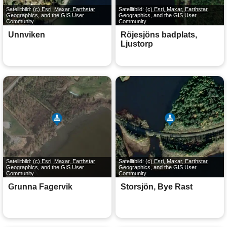
Satellitbild:
(c) Esri, Maxar, Earthstar
Satellitbild:
(c) Esri, Maxar, Earthstar
Geographics, and the GIS User
Geographics, and the GIS User
Community
Community
Unnviken
Röjesjöns badplats,
Ljustorp
Satellitbild:
(c) Esri, Maxar, Earthstar
Satellitbild:
(c) Esri, Maxar, Earthstar
Geographics, and the GIS User
Geographics, and the GIS User
Community
Community
Grunna Fagervik
Storsjön, Bye Rast