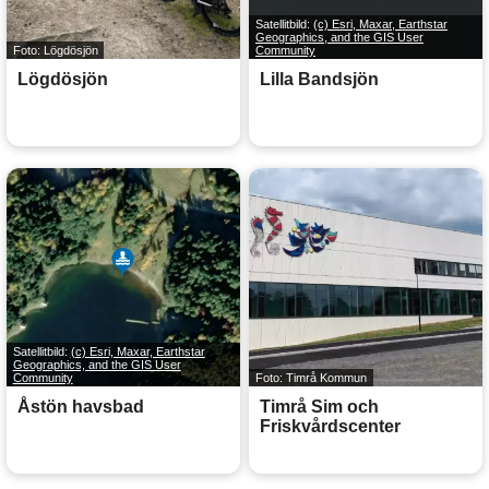
Satellitbild:
(c) Esri, Maxar, Earthstar
Geographics, and the GIS User
Foto: Lögdösjön
Community
Lögdösjön
Lilla Bandsjön
Satellitbild:
(c) Esri, Maxar, Earthstar
Geographics, and the GIS User
Community
Foto: Timrå Kommun
Åstön havsbad
Timrå Sim och
Friskvårdscenter