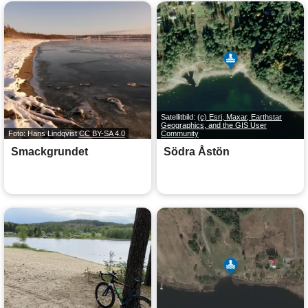
Satellitbild:
(c) Esri, Maxar, Earthstar
Geographics, and the GIS User
Foto: Hans Lindqvist
CC BY-SA 4.0
Community
Smackgrundet
Södra Åstön