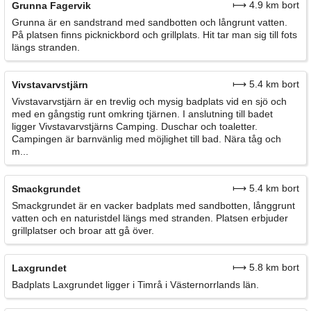
⟼ 4.9 km bort
Grunna Fagervik
Grunna är en sandstrand med sandbotten och långrunt vatten.
På platsen finns picknickbord och grillplats. Hit tar man sig till fots
längs stranden.
⟼ 5.4 km bort
Vivstavarvstjärn
Vivstavarvstjärn är en trevlig och mysig badplats vid en sjö och
med en gångstig runt omkring tjärnen. I anslutning till badet
ligger Vivstavarvstjärns Camping. Duschar och toaletter.
Campingen är barnvänlig med möjlighet till bad. Nära tåg och
m...
⟼ 5.4 km bort
Smackgrundet
Smackgrundet är en vacker badplats med sandbotten, långgrunt
vatten och en naturistdel längs med stranden. Platsen erbjuder
grillplatser och broar att gå över.
⟼ 5.8 km bort
Laxgrundet
Badplats Laxgrundet ligger i Timrå i Västernorrlands län.