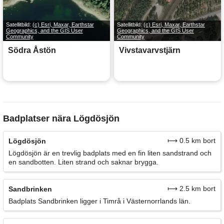
Satellitbild:
(c) Esri, Maxar, Earthstar
Satellitbild:
(c) Esri, Maxar, Earthstar
Geographics, and the GIS User
Geographics, and the GIS User
Community
Community
Södra Åstön
Vivstavarvstjärn
Badplatser nära Lögdösjön
⟼ 0.5 km bort
Lögdösjön
Lögdösjön är en trevlig badplats med en fin liten sandstrand och
en sandbotten. Liten strand och saknar brygga.
⟼ 2.5 km bort
Sandbrinken
Badplats Sandbrinken ligger i Timrå i Västernorrlands län.