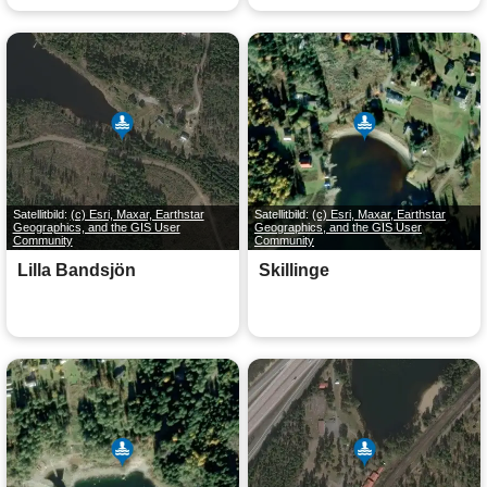
Satellitbild:
(c) Esri, Maxar, Earthstar
Satellitbild:
(c) Esri, Maxar, Earthstar
Geographics, and the GIS User
Geographics, and the GIS User
Community
Community
Lilla Bandsjön
Skillinge