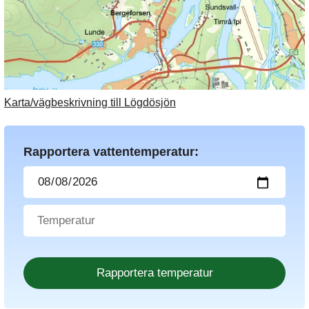
Karta/vägbeskrivning till Lögdösjön
Rapportera vattentemperatur: