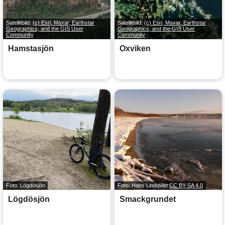
Satellitbild:
(c) Esri, Maxar, Earthstar
Satellitbild:
(c) Esri, Maxar, Earthstar
Geographics, and the GIS User
Geographics, and the GIS User
Community
Community
Hamstasjön
Oxviken
Foto: Lögdösjön
Foto: Hans Lindqvist
CC BY-SA 4.0
Lögdösjön
Smackgrundet