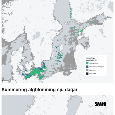
Summering algblomning sju dagar