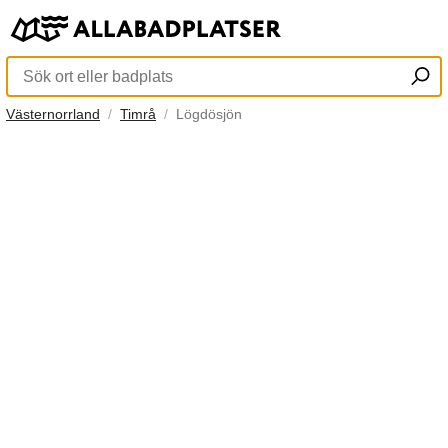
Västernorrland
Timrå
Lögdösjön