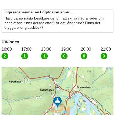
Inga recensioner av Lögdösjön ännu...
Hjälp gärna nästa besökare genom att skriva några rader om
badplatsen, finns det toaletter? Är det långgrunt? Finns det
brygga eller glasskiosk?
UV-index
16:00
17:00
18:00
19:00
20:00
21:00
2
1
1
0
0
0