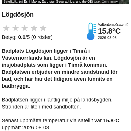
Satellitbild:
(c) Esri, Maxar, Earthstar Geographics, and the GIS User Community
Lögdösjön
Vattentemp(satellit):
★
★
★
★
★
15.8°C
Betyg:
0.0
/5 (0 röster)
2026-08-08
Badplats Lögdösjön
ligger i Timrå i
Västernorrlands län. Lögdösjön är en
insjöbadplats som ligger i Timrå kommun.
Badplatsen erbjuder en mindre sandstrand för
bad, och här har det tidigare även funnits en
badbrygga.
Badplatsen ligger i lantlig miljö på landsbygden.
Stranden är liten med sandbotten.
Senast uppmätta temperatur via satellit var
15,8°C
uppmätt 2026-08-08.