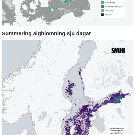
Summering algblomning sju dagar