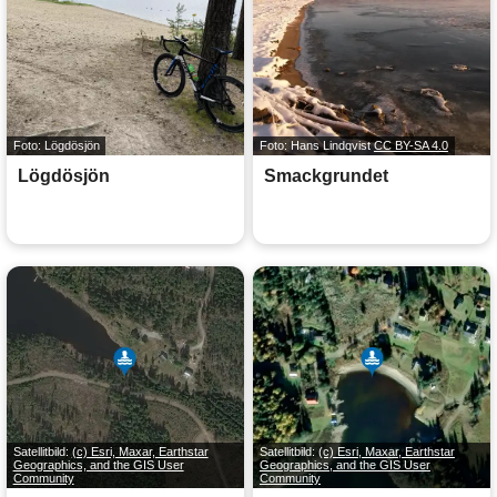
Foto: Lögdösjön
Foto: Hans Lindqvist
CC BY-SA 4.0
Lögdösjön
Smackgrundet
Satellitbild:
(c) Esri, Maxar, Earthstar
Satellitbild:
(c) Esri, Maxar, Earthstar
Geographics, and the GIS User
Geographics, and the GIS User
Community
Community