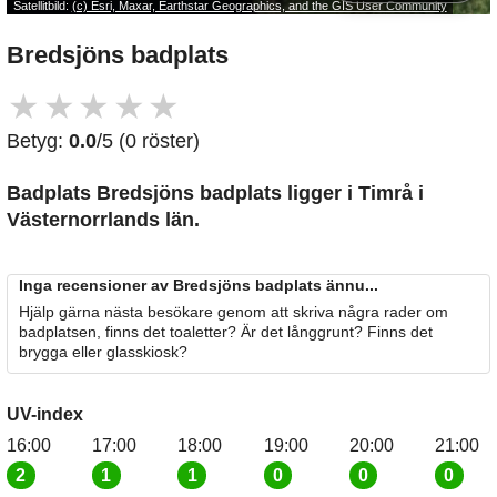
Satellitbild:
(c) Esri, Maxar, Earthstar Geographics, and the GIS User Community
Bredsjöns badplats
★
★
★
★
★
Betyg:
0.0
/5 (0 röster)
Badplats Bredsjöns badplats
ligger i Timrå i
Västernorrlands län.
Inga recensioner av Bredsjöns badplats ännu...
Hjälp gärna nästa besökare genom att skriva några rader om
badplatsen, finns det toaletter? Är det långgrunt? Finns det
brygga eller glasskiosk?
UV-index
16:00
17:00
18:00
19:00
20:00
21:00
2
1
1
0
0
0