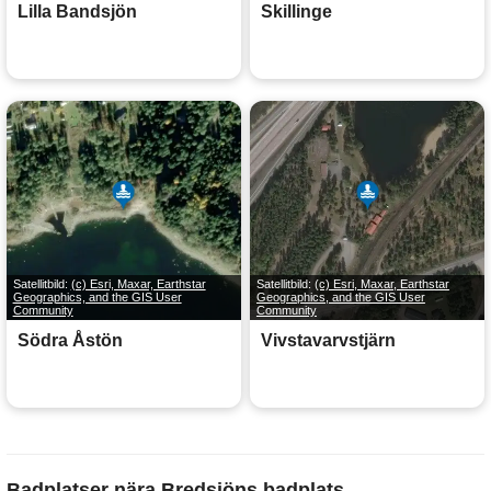
Lilla Bandsjön
Skillinge
Satellitbild:
(c) Esri, Maxar, Earthstar
Satellitbild:
(c) Esri, Maxar, Earthstar
Geographics, and the GIS User
Geographics, and the GIS User
Community
Community
Södra Åstön
Vivstavarvstjärn
Badplatser nära Bredsjöns badplats