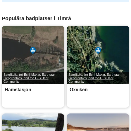
Populära badplatser i Timrå
Satellitbild:
(c) Esri, Maxar, Earthstar
Satellitbild:
(c) Esri, Maxar, Earthstar
Geographics, and the GIS User
Geographics, and the GIS User
Community
Community
Hamstasjön
Oxviken