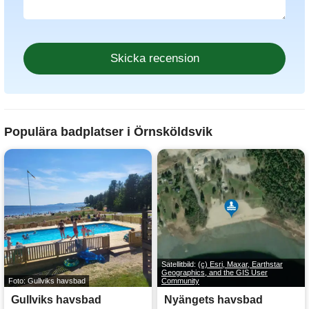
Populära badplatser i Örnsköldsvik
Satellitbild:
(c) Esri, Maxar, Earthstar
Geographics, and the GIS User
Foto: Gullviks havsbad
Community
Gullviks havsbad
Nyängets havsbad