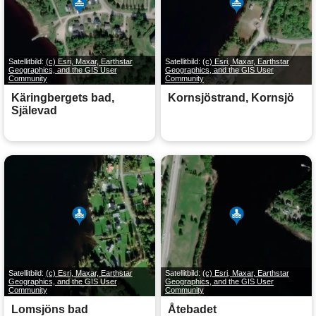
Satellitbild:
(c) Esri, Maxar, Earthstar
Satellitbild:
(c) Esri, Maxar, Earthstar
Geographics, and the GIS User
Geographics, and the GIS User
Community
Community
Käringbergets bad,
Kornsjöstrand, Kornsjö
Själevad
Satellitbild:
(c) Esri, Maxar, Earthstar
Satellitbild:
(c) Esri, Maxar, Earthstar
Geographics, and the GIS User
Geographics, and the GIS User
Community
Community
Lomsjöns bad
Åtebadet