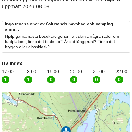
uppmätt 2026-08-09.
Inga recensioner av Salusands havsbad och camping
ännu...
Hjälp gärna nästa besökare genom att skriva några rader om
badplatsen, finns det toaletter? Är det långgrunt? Finns det
brygga eller glasskiosk?
UV-index
17:00
18:00
19:00
20:00
21:00
22:00
1
1
0
0
0
0