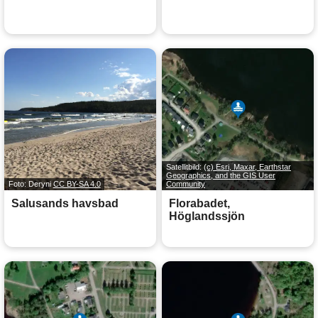
Satellitbild:
(c) Esri, Maxar, Earthstar
Geographics, and the GIS User
Foto: Deryni
CC BY-SA 4.0
Community
Salusands havsbad
Florabadet,
Höglandssjön