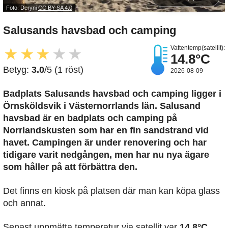
Foto: Deryni
CC BY-SA 4.0
Salusands havsbad och camping
Vattentemp(satellit):
★
★
★
★
★
14.8°C
Betyg:
3.0
/5 (1 röst)
2026-08-09
Badplats Salusands havsbad och camping
ligger i
Örnsköldsvik i Västernorrlands län. Salusand
havsbad är en badplats och camping på
Norrlandskusten som har en fin sandstrand vid
havet. Campingen är under renovering och har
tidigare varit nedgången, men har nu nya ägare
som håller på att förbättra den.
Det finns en kiosk på platsen där man kan köpa glass
och annat.
Senast uppmätta temperatur via satellit var
14,8°C