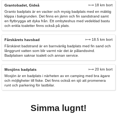
⟼ 18 km bort
Grantobadet, Gideå
Granto badplats är en vacker och mysig badplats med en mäktig
klippa i bakgrunden. Det finns en jämn och fin sandstrand samt
en flytbrygga att dyka från. Ett ombyteshus med vedeldad bastu
och enkla toaletter finns också på plats.
⟼ 18.5 km bort
Fårskärets havsbad
Fårskäret badstrand är en barnvänlig badplats med fin sand och
långgrunt vatten som blir varmt när det är pålandsvind.
Badplatsen saknar toalett och annan service.
⟼ 20 km bort
Mosjöns badplats
Mosjön är en badplats i närheten av en camping med bra ägare
och möjligheter till fiske. Det finns också en sjö att promenera
runt och parkering för lastbilar.
Simma lugnt!