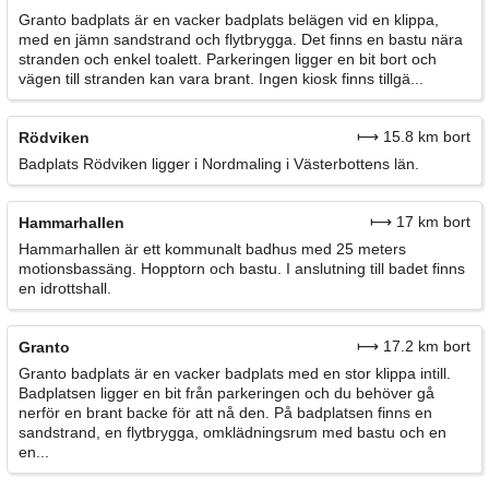
Granto badplats är en vacker badplats belägen vid en klippa,
med en jämn sandstrand och flytbrygga. Det finns en bastu nära
stranden och enkel toalett. Parkeringen ligger en bit bort och
vägen till stranden kan vara brant. Ingen kiosk finns tillgä...
⟼ 15.8 km bort
Rödviken
Badplats Rödviken ligger i Nordmaling i Västerbottens län.
⟼ 17 km bort
Hammarhallen
Hammarhallen är ett kommunalt badhus med 25 meters
motionsbassäng. Hopptorn och bastu. I anslutning till badet finns
en idrottshall.
⟼ 17.2 km bort
Granto
Granto badplats är en vacker badplats med en stor klippa intill.
Badplatsen ligger en bit från parkeringen och du behöver gå
nerför en brant backe för att nå den. På badplatsen finns en
sandstrand, en flytbrygga, omklädningsrum med bastu och en
en...