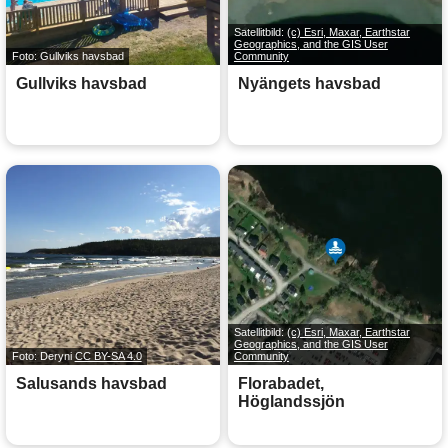
Satellitbild:
(c) Esri, Maxar, Earthstar
Geographics, and the GIS User
Foto: Gullviks havsbad
Community
Gullviks havsbad
Nyängets havsbad
Satellitbild:
(c) Esri, Maxar, Earthstar
Geographics, and the GIS User
Foto: Deryni
CC BY-SA 4.0
Community
Salusands havsbad
Florabadet,
Höglandssjön