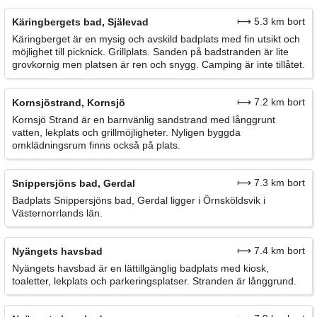
⟼ 5.3 km bort
Käringbergets bad, Själevad
Käringberget är en mysig och avskild badplats med fin utsikt och
möjlighet till picknick. Grillplats. Sanden på badstranden är lite
grovkornig men platsen är ren och snygg. Camping är inte tillåtet.
⟼ 7.2 km bort
Kornsjöstrand, Kornsjö
Kornsjö Strand är en barnvänlig sandstrand med långgrunt
vatten, lekplats och grillmöjligheter. Nyligen byggda
omklädningsrum finns också på plats.
⟼ 7.3 km bort
Snippersjöns bad, Gerdal
Badplats Snippersjöns bad, Gerdal ligger i Örnsköldsvik i
Västernorrlands län.
⟼ 7.4 km bort
Nyängets havsbad
Nyängets havsbad är en lättillgänglig badplats med kiosk,
toaletter, lekplats och parkeringsplatser. Stranden är långgrund.