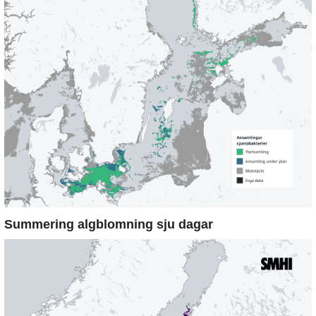
Summering algblomning sju dagar