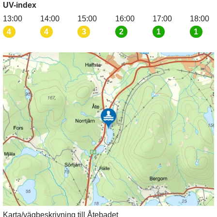
UV-index
13:00
14:00
15:00
16:00
17:00
18:00
4
4
3
2
1
1
Karta/vägbeskrivning till Åtebadet