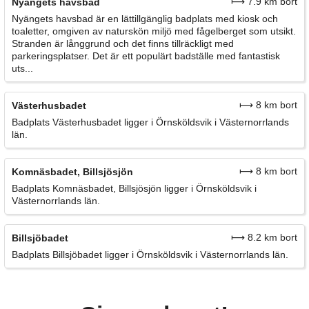
⟼ 7.9 km bort
Nyängets havsbad
Nyängets havsbad är en lättillgänglig badplats med kiosk och
toaletter, omgiven av naturskön miljö med fågelberget som utsikt.
Stranden är långgrund och det finns tillräckligt med
parkeringsplatser. Det är ett populärt badställe med fantastisk
uts...
⟼ 8 km bort
Västerhusbadet
Badplats Västerhusbadet ligger i Örnsköldsvik i Västernorrlands
län.
⟼ 8 km bort
Komnäsbadet, Billsjösjön
Badplats Komnäsbadet, Billsjösjön ligger i Örnsköldsvik i
Västernorrlands län.
⟼ 8.2 km bort
Billsjöbadet
Badplats Billsjöbadet ligger i Örnsköldsvik i Västernorrlands län.