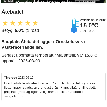
Satellitbild:
(c) Esri, Maxar, Earthstar Geographics, and the GIS User Community
Åtebadet
Vattentemp(satellit):
★
★
★
★
★
15.0°C
Betyg:
5.0
/5 (1 röst)
2026-08-09
Badplats Åtebadet
ligger i Örnsköldsvik i
Västernorrlands län.
Senast uppmätta temperatur via satellit var
15,0°C
uppmätt 2026-08-09.
Therese
2023-06-15
Litet badställe alldeles bredvid E4an. Här finns det brygga och
flotte, ingen sandstrand endast gräs. Finns tillgång till toalett,
grillplats (medtag egen ved), samt ett litet hundbad i
skogsdungen.