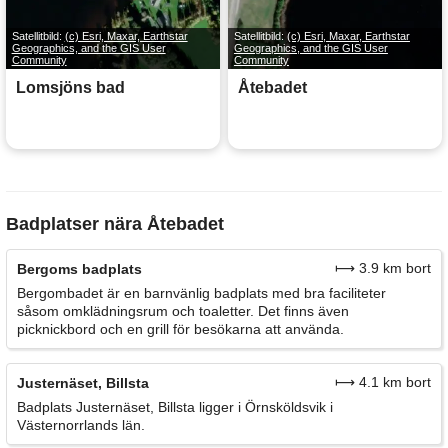
Satellitbild:
(c) Esri, Maxar, Earthstar
Satellitbild:
(c) Esri, Maxar, Earthstar
Geographics, and the GIS User
Geographics, and the GIS User
Community
Community
Lomsjöns bad
Åtebadet
Badplatser nära Åtebadet
⟼ 3.9 km bort
Bergoms badplats
Bergombadet är en barnvänlig badplats med bra faciliteter
såsom omklädningsrum och toaletter. Det finns även
picknickbord och en grill för besökarna att använda.
⟼ 4.1 km bort
Justernäset, Billsta
Badplats Justernäset, Billsta ligger i Örnsköldsvik i
Västernorrlands län.