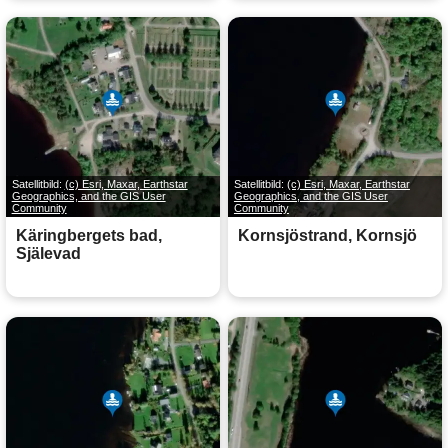
Satellitbild:
(c) Esri, Maxar, Earthstar
Satellitbild:
(c) Esri, Maxar, Earthstar
Geographics, and the GIS User
Geographics, and the GIS User
Community
Community
Käringbergets bad,
Kornsjöstrand, Kornsjö
Själevad