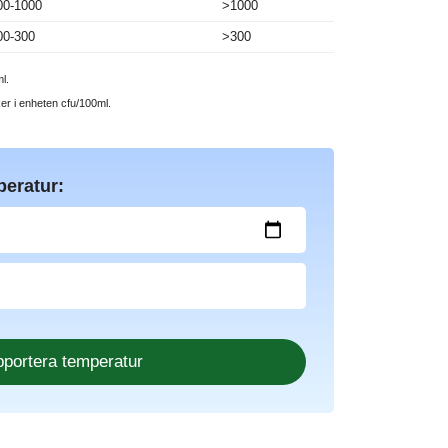
00-1000
>1000
00-300
>300
l.
ker i enheten cfu/100ml.
peratur: