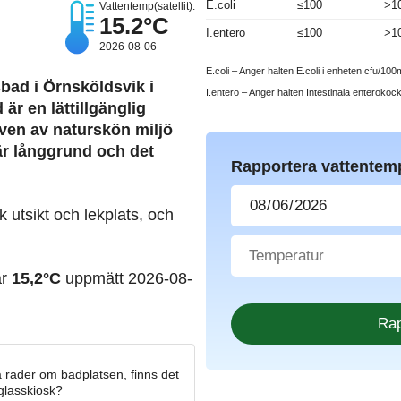
E.coli
≤100
>1
Vattentemp(satellit):
15.2°C
I.entero
≤100
>1
2026-08-06
E.coli – Anger halten E.coli i enheten cfu/100m
bad i Örnsköldsvik i
I.entero – Anger halten Intestinala enterokoc
är en lättillgänglig
ven av naturskön miljö
är långgrund och det
Rapportera vattentem
.
k utsikt och lekplats, och
ar
15,2°C
uppmätt 2026-08-
 rader om badplatsen, finns det
 glasskiosk?