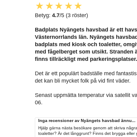
★
★
★
★
★
Betyg:
4.7
/5 (3 röster)
Badplats Nyängets havsbad är ett havs
Västernorrlands län. Nyängets havsbad 
badplats med kiosk och toaletter, omgi
med fågelberget som utsikt. Stranden 
finns tillräckligt med parkeringsplatser
Det är ett populärt badställe med fantastis
det kan bli mycket folk på vid fint väder.
Senast uppmätta temperatur via satellit v
06.
Inga recensioner av Nyängets havsbad ännu...
Hjälp gärna nästa besökare genom att skriva några
toaletter? Är det långgrunt? Finns det brygga eller