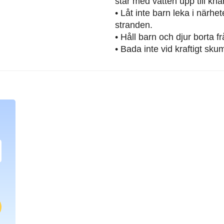
står med vatten upp till knä
• Låt inte barn leka i närh
stranden.
• Håll barn och djur borta 
• Bada inte vid kraftigt sku