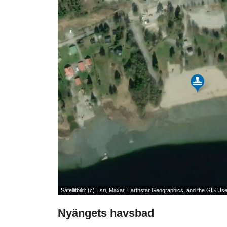
Satellitbild:
(c) Esri, Maxar, Earthstar Geographics, and the GIS U
Nyängets havsbad