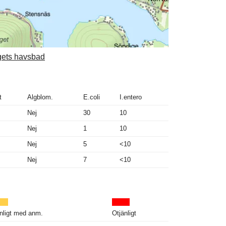
ngets havsbad
t
Algblom.
E.coli
I.entero
Nej
30
10
Nej
1
10
Nej
5
<10
Nej
7
<10
nligt med anm.
Otjänligt