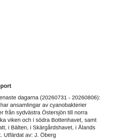
port
enaste dagarna (20260731 - 20260806):
har ansamlingar av cyanobakterier
er från sydvästra Östersjön till norra
ska viken och i södra Bottenhavet, samt
att, i Bälten, i Skärgårdshavet, i Ålands
. Utfärdat av: J. Öberg