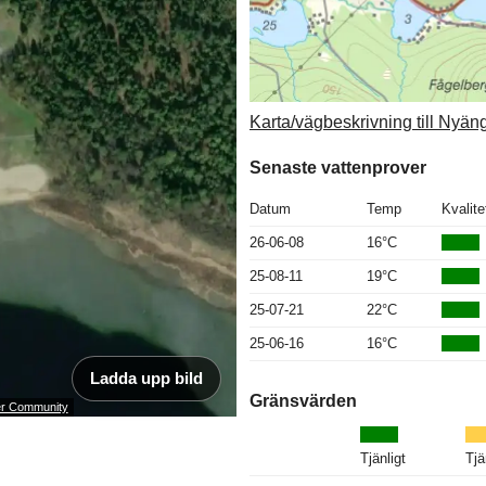
Karta/vägbeskrivning till Nyä
Senaste vattenprover
Datum
Temp
Kvalite
26-06-08
16°C
25-08-11
19°C
25-07-21
22°C
25-06-16
16°C
Ladda upp bild
Gränsvärden
ser Community
Tjänligt
Tjä