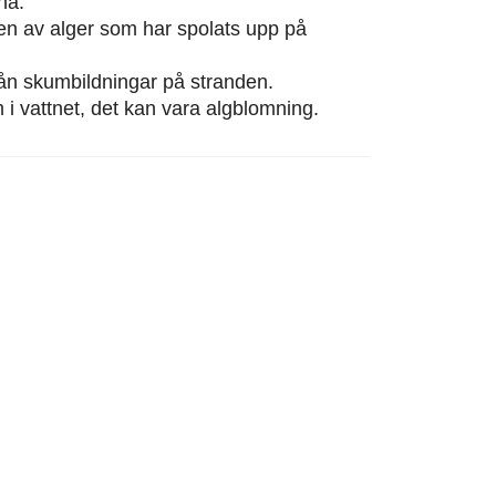
na.
eten av alger som har spolats upp på
från skumbildningar på stranden.
m i vattnet, det kan vara algblomning.