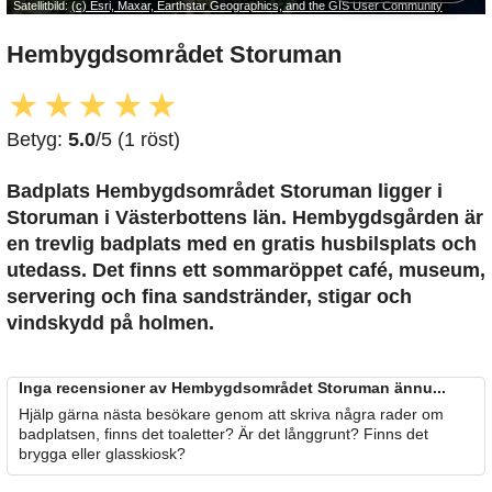
Satellitbild:
(c) Esri, Maxar, Earthstar Geographics, and the GIS User Community
Hembygdsområdet Storuman
★
★
★
★
★
Betyg:
5.0
/5 (1 röst)
Badplats Hembygdsområdet Storuman
ligger i
Storuman i Västerbottens län. Hembygdsgården är
en trevlig badplats med en gratis husbilsplats och
utedass. Det finns ett sommaröppet café, museum,
servering och fina sandstränder, stigar och
vindskydd på holmen.
Inga recensioner av Hembygdsområdet Storuman ännu...
Hjälp gärna nästa besökare genom att skriva några rader om
badplatsen, finns det toaletter? Är det långgrunt? Finns det
brygga eller glasskiosk?