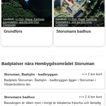
Satellitbild:
(c) Esri, Maxar, Earthstar
Satellitbild:
(c) Esri, Maxar, Earthstar
Geographics, and the GIS User
Geographics, and the GIS User
Community
Community
Grundfors
Storumans badhus
Badplatser nära Hembygdsområdet Storuman
⟼ 2 km bort
Storuman, Badsjön - badbryggan
Badplats Storuman, Badsjön - badbryggan ligger i Storuman i
Västerbottens län.
⟼ 2.4 km bort
Storumans badhus
Bassängen är sliten men i övrigt är lokalerna fräscha och lämplig