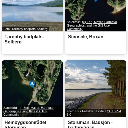
Satellitbild:
(c) Esri, Maxar, Earthstar
Geographics, and the GIS User
Foto: Tärnaby badplats-Solberg
Community
Tärnaby badplats-
Stensele, Boxan
Solberg
Satellitbild:
(c) Esri, Maxar, Earthstar
Geographics, and the GIS User
Foto: Lars Falkdalen Lindahl
CC BY-SA
Community
3.0
Hembygdsområdet
Storuman, Badsjön -
Storuman
badbryggan