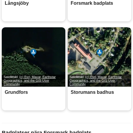
Långsjöby
Forsmark badplats
Satellitbild:
(c) Esri, Maxar, Earthstar
Satellitbild:
(c) Esri, Maxar, Earthstar
Geographics, and the GIS User
Geographics, and the GIS User
Community
Community
Grundfors
Storumans badhus
Badplatser nära Forsmark badplats