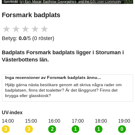
Satellitbild:
(c) Esri, Maxar, Earthstar Geographics, and the GIS User Community
Forsmark badplats
★
★
★
★
★
Betyg:
0.0
/5 (0 röster)
Badplats Forsmark badplats
ligger i Storuman i
Västerbottens län.
Inga recensioner av Forsmark badplats ännu...
Hjälp gärna nästa besökare genom att skriva några rader om
badplatsen, finns det toaletter? Är det långgrunt? Finns det
brygga eller glasskiosk?
UV-index
14:00
15:00
16:00
17:00
18:00
19:00
3
3
2
1
1
0