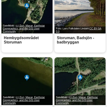
Satellitbild:
(c) Esri, Maxar, Earthstar
Geographics, and the GIS User
Foto: Lars Falkdalen Lindahl
CC BY-SA
Community
3.0
Hembygdsområdet
Storuman, Badsjön -
Storuman
badbryggan
Satellitbild:
(c) Esri, Maxar, Earthstar
Satellitbild:
(c) Esri, Maxar, Earthstar
Geographics, and the GIS User
Geographics, and the GIS User
Community
Community