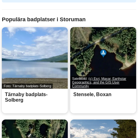
Populära badplatser i Storuman
Satellitbild:
(c) Esri, Maxar, Earthstar
Geographics, and the GIS User
Foto: Tärnaby badplats-Solberg
Community
Tärnaby badplats-
Stensele, Boxan
Solberg