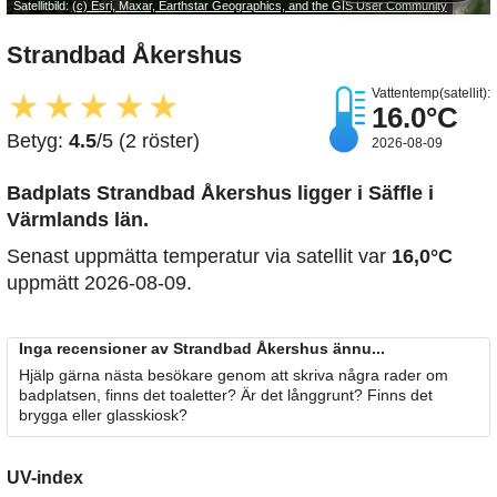
Satellitbild:
(c) Esri, Maxar, Earthstar Geographics, and the GIS User Community
Strandbad Åkershus
Vattentemp(satellit):
★
★
★
★
★
16.0°C
Betyg:
4.5
/5 (2 röster)
2026-08-09
Badplats Strandbad Åkershus
ligger i Säffle i
Värmlands län.
Senast uppmätta temperatur via satellit var
16,0°C
uppmätt 2026-08-09.
Inga recensioner av Strandbad Åkershus ännu...
Hjälp gärna nästa besökare genom att skriva några rader om
badplatsen, finns det toaletter? Är det långgrunt? Finns det
brygga eller glasskiosk?
UV-index