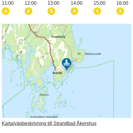
11:00
12:00
13:00
14:00
15:00
16:00
4
4
5
4
4
3
Karta/vägbeskrivning till Strandbad Åkershus