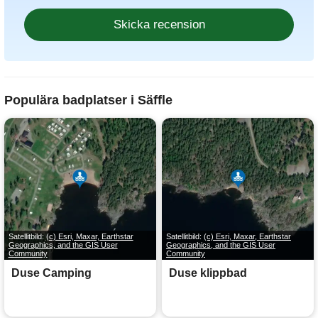
Populära badplatser i Säffle
Satellitbild:
(c) Esri, Maxar, Earthstar
Satellitbild:
(c) Esri, Maxar, Earthstar
Geographics, and the GIS User
Geographics, and the GIS User
Community
Community
Duse Camping
Duse klippbad