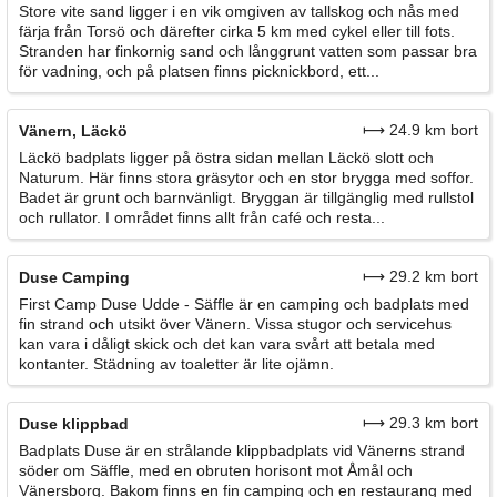
Store vite sand ligger i en vik omgiven av tallskog och nås med
färja från Torsö och därefter cirka 5 km med cykel eller till fots.
Stranden har finkornig sand och långgrunt vatten som passar bra
för vadning, och på platsen finns picknickbord, ett...
⟼ 24.9 km bort
Vänern, Läckö
Läckö badplats ligger på östra sidan mellan Läckö slott och
Naturum. Här finns stora gräsytor och en stor brygga med soffor.
Badet är grunt och barnvänligt. Bryggan är tillgänglig med rullstol
och rullator. I området finns allt från café och resta...
⟼ 29.2 km bort
Duse Camping
First Camp Duse Udde - Säffle är en camping och badplats med
fin strand och utsikt över Vänern. Vissa stugor och servicehus
kan vara i dåligt skick och det kan vara svårt att betala med
kontanter. Städning av toaletter är lite ojämn.
⟼ 29.3 km bort
Duse klippbad
Badplats Duse är en strålande klippbadplats vid Vänerns strand
söder om Säffle, med en obruten horisont mot Åmål och
Vänersborg. Bakom finns en fin camping och en restaurang med