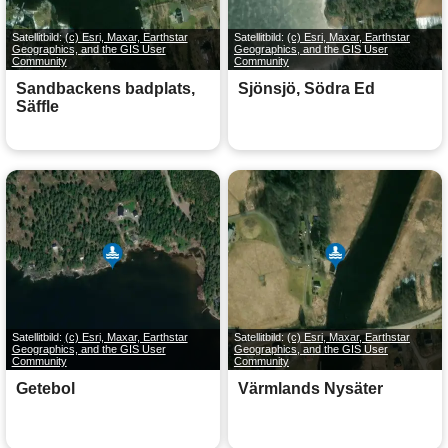
Satellitbild:
(c) Esri, Maxar, Earthstar
Satellitbild:
(c) Esri, Maxar, Earthstar
Geographics, and the GIS User
Geographics, and the GIS User
Community
Community
Sandbackens badplats,
Sjönsjö, Södra Ed
Säffle
Satellitbild:
(c) Esri, Maxar, Earthstar
Satellitbild:
(c) Esri, Maxar, Earthstar
Geographics, and the GIS User
Geographics, and the GIS User
Community
Community
Getebol
Värmlands Nysäter