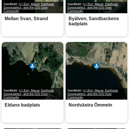
Satellitbild:
(c) Esri, Maxar, Earthstar
Satellitbild:
(c) Esri, Maxar, Earthstar
Geographics, and the GIS User
Geographics, and the GIS User
Community
Community
Mellan Svan, Strand
Byälven, Sandbackens
badplats
Satellitbild:
(c) Esri, Maxar, Earthstar
Satellitbild:
(c) Esri, Maxar, Earthstar
Geographics, and the GIS User
Geographics, and the GIS User
Community
Community
Eldans badplats
Nordvästra Ömmeln