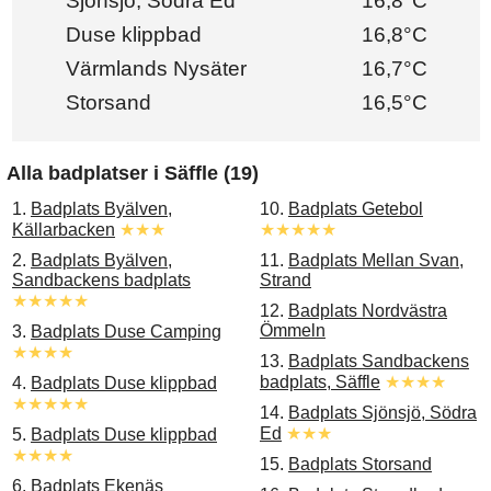
Sjönsjö, Södra Ed
16,8°C
Duse klippbad
16,8°C
Värmlands Nysäter
16,7°C
Storsand
16,5°C
Alla badplatser i Säffle (19)
1.
Badplats Byälven,
10.
Badplats Getebol
Källarbacken
★★★
★★★★★
2.
Badplats Byälven,
11.
Badplats Mellan Svan,
Sandbackens badplats
Strand
★★★★★
12.
Badplats Nordvästra
Ömmeln
3.
Badplats Duse Camping
★★★★
13.
Badplats Sandbackens
badplats, Säffle
★★★★
4.
Badplats Duse klippbad
★★★★★
14.
Badplats Sjönsjö, Södra
Ed
★★★
5.
Badplats Duse klippbad
★★★★
15.
Badplats Storsand
6.
Badplats Ekenäs