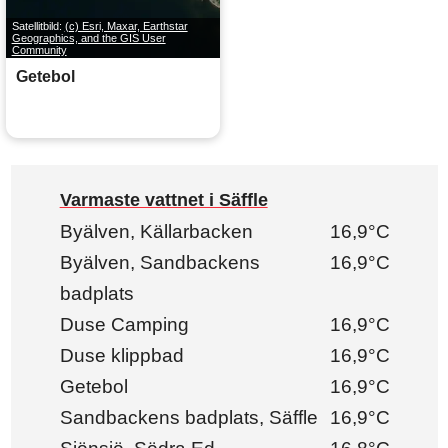
Satellitbild:
(c) Esri, Maxar, Earthstar
Geographics, and the GIS User
Community
Getebol
Varmaste vattnet i Säffle
Byälven, Källarbacken
16,9°C
Byälven, Sandbackens
16,9°C
badplats
Duse Camping
16,9°C
Duse klippbad
16,9°C
Getebol
16,9°C
Sandbackens badplats, Säffle
16,9°C