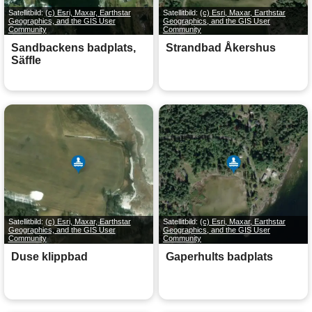
Satellitbild:
(c) Esri, Maxar, Earthstar
Satellitbild:
(c) Esri, Maxar, Earthstar
Geographics, and the GIS User
Geographics, and the GIS User
Community
Community
Sandbackens badplats,
Strandbad Åkershus
Säffle
Satellitbild:
(c) Esri, Maxar, Earthstar
Satellitbild:
(c) Esri, Maxar, Earthstar
Geographics, and the GIS User
Geographics, and the GIS User
Community
Community
Duse klippbad
Gaperhults badplats