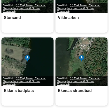
Satellitbild:
(c) Esri, Maxar, Earthstar
Satellitbild:
(c) Esri, Maxar, Earthstar
Geographics, and the GIS User
Geographics, and the GIS User
Community
Community
Storsand
Vildmarken
Satellitbild:
(c) Esri, Maxar, Earthstar
Satellitbild:
(c) Esri, Maxar, Earthstar
Geographics, and the GIS User
Geographics, and the GIS User
Community
Community
Eldans badplats
Ekenäs strandbad