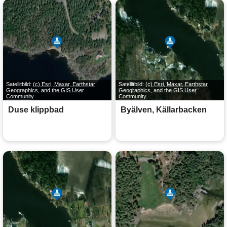
Satellitbild:
(c) Esri, Maxar, Earthstar
Satellitbild:
(c) Esri, Maxar, Earthstar
Geographics, and the GIS User
Geographics, and the GIS User
Community
Community
Duse klippbad
Byälven, Källarbacken