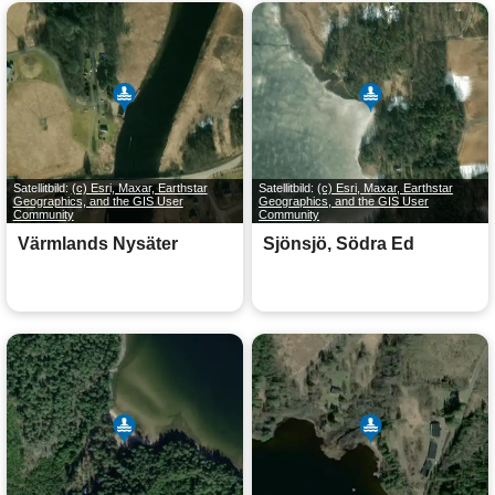
Satellitbild:
(c) Esri, Maxar, Earthstar
Satellitbild:
(c) Esri, Maxar, Earthstar
Geographics, and the GIS User
Geographics, and the GIS User
Community
Community
Värmlands Nysäter
Sjönsjö, Södra Ed