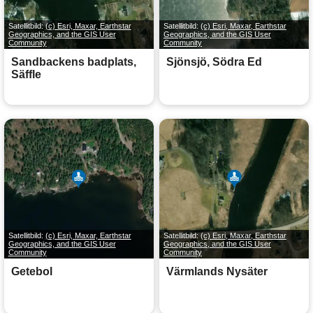
Satellitbild:
(c) Esri, Maxar, Earthstar
Satellitbild:
(c) Esri, Maxar, Earthstar
Geographics, and the GIS User
Geographics, and the GIS User
Community
Community
Sandbackens badplats,
Sjönsjö, Södra Ed
Säffle
Satellitbild:
(c) Esri, Maxar, Earthstar
Satellitbild:
(c) Esri, Maxar, Earthstar
Geographics, and the GIS User
Geographics, and the GIS User
Community
Community
Getebol
Värmlands Nysäter