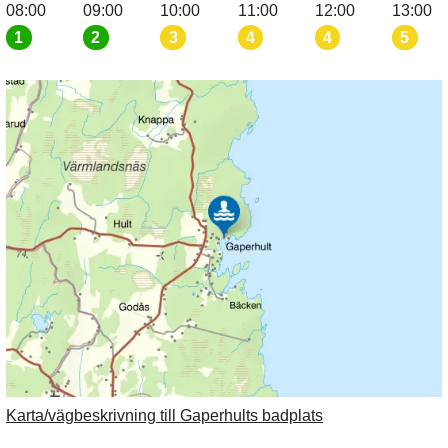
08:00
09:00
10:00
11:00
12:00
13:00
1
2
3
4
4
5
Karta/vägbeskrivning till Gaperhults badplats