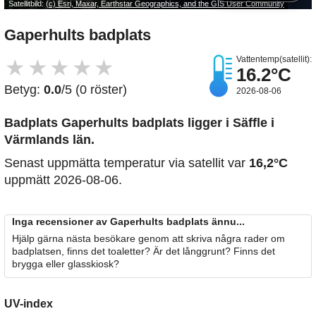
Satellitbild:
(c) Esri, Maxar, Earthstar Geographics, and the GIS User Community
Gaperhults badplats
Vattentemp(satellit):
★
★
★
★
★
16.2°C
Betyg:
0.0
/5 (0 röster)
2026-08-06
Badplats Gaperhults badplats
ligger i Säffle i
Värmlands län.
Senast uppmätta temperatur via satellit var
16,2°C
uppmätt 2026-08-06.
Inga recensioner av Gaperhults badplats ännu...
Hjälp gärna nästa besökare genom att skriva några rader om
badplatsen, finns det toaletter? Är det långgrunt? Finns det
brygga eller glasskiosk?
UV-index