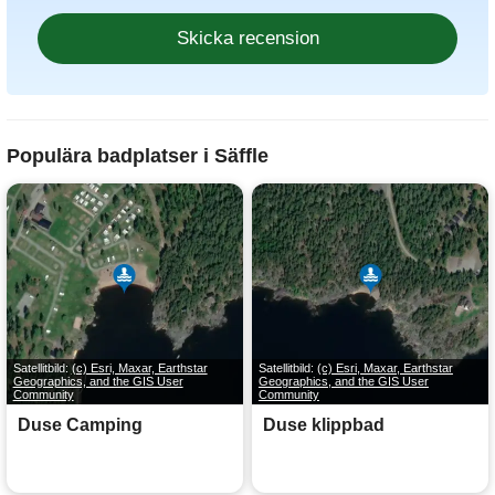
Populära badplatser i Säffle
Satellitbild:
(c) Esri, Maxar, Earthstar
Satellitbild:
(c) Esri, Maxar, Earthstar
Geographics, and the GIS User
Geographics, and the GIS User
Community
Community
Duse Camping
Duse klippbad