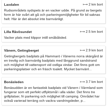
⟼ 2 km bort
Laxdalen
Rudsområdets sydspets är en vacker udde. På grund av bergets
form är här svårt att gå och parkeringsmöjligheter för bil saknas
helt. Här är det absolut inte barnvänligt.
⟼ 2.5 km bort
Lilla Rävösundet
Vacker plats med klippor intill småbåtsled.
⟼ 2.9 km bort
Vänern, Getingberget
Getingbergets badplats på Hammarö i Vänerns norra skärgård är
en trevlig och barnvänlig badplats med långgrund sandstrand
och möjlighet till vattensport vid ostliga vindar. Det finns gott om
parkeringsplatser och en fräsch toalett. Mycket barnvänl...
⟼ 3.7 km bort
Bonäsleden
Bonäsudden är en fantastisk badplats vid Vänern i Värmland som
fungerar som ett perfekt utflyktsmål i alla väder. Det finns tre
grillplatser, fri parkering och möjlighet till camping. Området har
också varierad terräng och vackra vandringsleder, p...