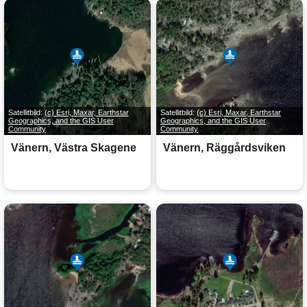
Satellitbild:
(c) Esri, Maxar, Earthstar
Satellitbild:
(c) Esri, Maxar, Earthstar
Geographics, and the GIS User
Geographics, and the GIS User
Community
Community
Vänern, Västra Skagene
Vänern, Räggårdsviken