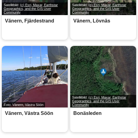
Satellitbild:
(c) Esri, Maxar, Earthstar
Satellitbild:
(c) Esri, Maxar, Earthstar
Geographics, and the GIS User
Geographics, and the GIS User
Community
Community
Vänern, Fjärdestrand
Vänern, Lövnäs
Satellitbild:
(c) Esri, Maxar, Earthstar
Geographics, and the GIS User
Foto: Vänern, Västra Söön
Community
Vänern, Västra Söön
Bonäsleden