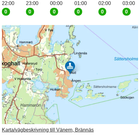
22:00
23:00
00:00
01:00
02:00
03:00
0
0
0
0
0
0
Karta/vägbeskrivning till Vänern, Brännäs