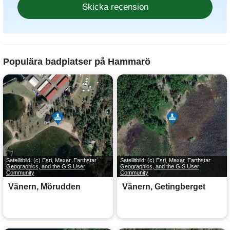
Populära badplatser på Hammarö
Satellitbild:
(c) Esri, Maxar, Earthstar
Satellitbild:
(c) Esri, Maxar, Earthstar
Geographics, and the GIS User
Geographics, and the GIS User
Community
Community
Vänern, Mörudden
Vänern, Getingberget