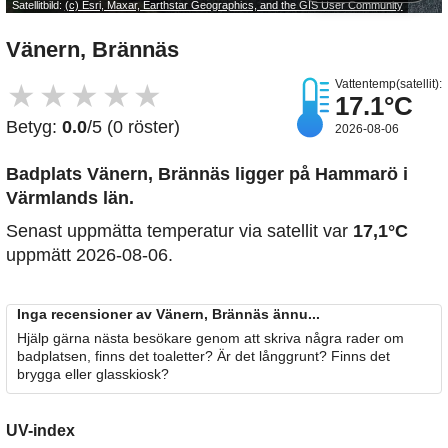
Satellitbild:
(c) Esri, Maxar, Earthstar Geographics, and the GIS User Community
Vänern, Brännäs
Vattentemp(satellit):
★
★
★
★
★
17.1°C
Betyg:
0.0
/5 (0 röster)
2026-08-06
Badplats Vänern, Brännäs
ligger på Hammarö i
Värmlands län.
Senast uppmätta temperatur via satellit var
17,1°C
uppmätt 2026-08-06.
Inga recensioner av Vänern, Brännäs ännu...
Hjälp gärna nästa besökare genom att skriva några rader om
badplatsen, finns det toaletter? Är det långgrunt? Finns det
brygga eller glasskiosk?
UV-index