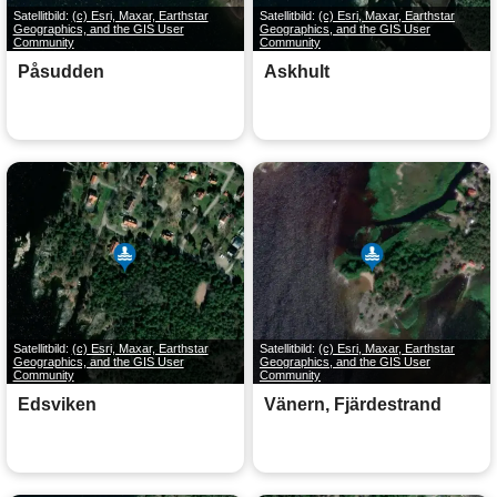
Satellitbild:
(c) Esri, Maxar, Earthstar
Satellitbild:
(c) Esri, Maxar, Earthstar
Geographics, and the GIS User
Geographics, and the GIS User
Community
Community
Påsudden
Askhult
Satellitbild:
(c) Esri, Maxar, Earthstar
Satellitbild:
(c) Esri, Maxar, Earthstar
Geographics, and the GIS User
Geographics, and the GIS User
Community
Community
Edsviken
Vänern, Fjärdestrand