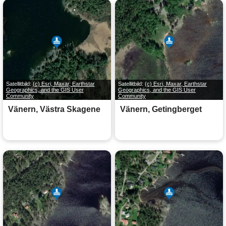
Satellitbild:
(c) Esri, Maxar, Earthstar
Satellitbild:
(c) Esri, Maxar, Earthstar
Geographics, and the GIS User
Geographics, and the GIS User
Community
Community
Vänern, Västra Skagene
Vänern, Getingberget