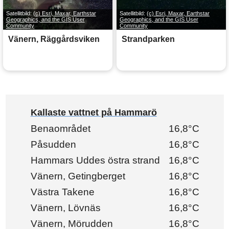
Satellitbild:
(c) Esri, Maxar, Earthstar
Satellitbild:
(c) Esri, Maxar, Earthstar
Geographics, and the GIS User
Geographics, and the GIS User
Community
Community
Vänern, Räggårdsviken
Strandparken
Kallaste vattnet på Hammarö
Benaområdet
16,8°C
Påsudden
16,8°C
Hammars Uddes östra strand
16,8°C
Vänern, Getingberget
16,8°C
Västra Takene
16,8°C
Vänern, Lövnäs
16,8°C
Vänern, Mörudden
16,8°C