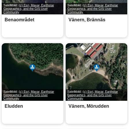
Satellitbild:
(c) Esri, Maxar, Earthstar
Satellitbild:
(c) Esri, Maxar, Earthstar
Geographics, and the GIS User
Geographics, and the GIS User
Community
Community
Benaområdet
Vänern, Brännäs
Satellitbild:
(c) Esri, Maxar, Earthstar
Satellitbild:
(c) Esri, Maxar, Earthstar
Geographics, and the GIS User
Geographics, and the GIS User
Community
Community
Eludden
Vänern, Mörudden