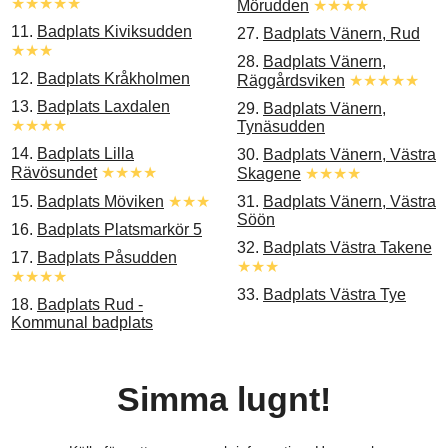
★★★★★
Mörudden
★★★★
11.
Badplats Kiviksudden
27.
Badplats Vänern, Rud
★★★
28.
Badplats Vänern,
12.
Badplats Kråkholmen
Räggårdsviken
★★★★★
13.
Badplats Laxdalen
29.
Badplats Vänern,
★★★★
Tynäsudden
14.
Badplats Lilla
30.
Badplats Vänern, Västra
Rävösundet
★★★★
Skagene
★★★★
15.
Badplats Möviken
★★★
31.
Badplats Vänern, Västra
Söön
16.
Badplats Platsmarkör 5
32.
Badplats Västra Takene
17.
Badplats Påsudden
★★★
★★★★
33.
Badplats Västra Tye
18.
Badplats Rud -
Kommunal badplats
Simma lugnt!