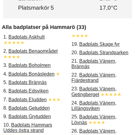
Platsmarkör 5
17,0°C
Alla badplatser på Hammarö (33)
★★★★
1.
Badplats Askhult
★★★★★
19.
Badplats Skage fyr
2.
Badplats Benaområdet
20.
Badplats Strandparken
★★★★
21.
Badplats Vänern,
3.
Badplats Boholmen
Brännäs
4.
Badplats Bonäsleden
★
22.
Badplats Vänern,
Fjärdestrand
5.
Badplats Brännäs
23.
Badplats Vänern,
6.
Badplats Edsviken
Getingberget
★★★★★
7.
Badplats Eludden
★★★
24.
Badplats Vänern,
8.
Badplats Getudden
Lillängsviken
9.
Badplats Grytudden
25.
Badplats Vänern,
Lövnäs
★★★★
10.
Badplats Hammars
Uddes östra strand
26.
Badplats Vänern,