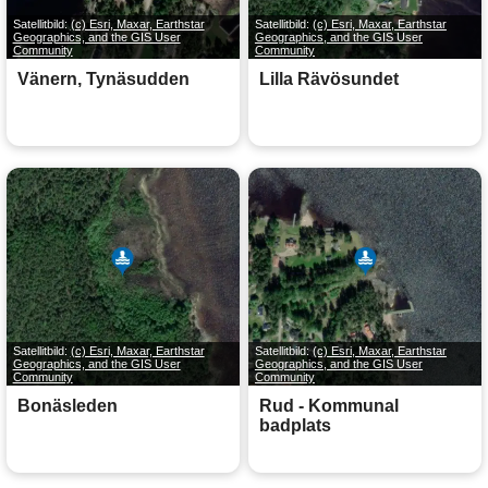
Satellitbild:
(c) Esri, Maxar, Earthstar
Satellitbild:
(c) Esri, Maxar, Earthstar
Geographics, and the GIS User
Geographics, and the GIS User
Community
Community
Vänern, Tynäsudden
Lilla Rävösundet
Satellitbild:
(c) Esri, Maxar, Earthstar
Satellitbild:
(c) Esri, Maxar, Earthstar
Geographics, and the GIS User
Geographics, and the GIS User
Community
Community
Bonäsleden
Rud - Kommunal
badplats