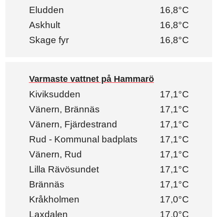
Eludden
16,8°C
Askhult
16,8°C
Skage fyr
16,8°C
Varmaste vattnet på Hammarö
Kiviksudden
17,1°C
Vänern, Brännäs
17,1°C
Vänern, Fjärdestrand
17,1°C
Rud - Kommunal badplats
17,1°C
Vänern, Rud
17,1°C
Lilla Rävösundet
17,1°C
Brännäs
17,1°C
Kråkholmen
17,0°C
Laxdalen
17,0°C