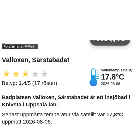
Ladda upp bild
Foto: m_artijn
@Flickr.
Valloxen, Särstabadet
Vattentemp(satellit):
★
★
★
★
★
17.8°C
Betyg:
3.4
/5 (17 röster)
2026-08-06
Badplatsen Valloxen, Särstabadet är ett insjöbad i
Knivsta i Uppsala län.
Senast uppmätta temperatur via satellit var
17,8°C
uppmätt 2026-08-06.