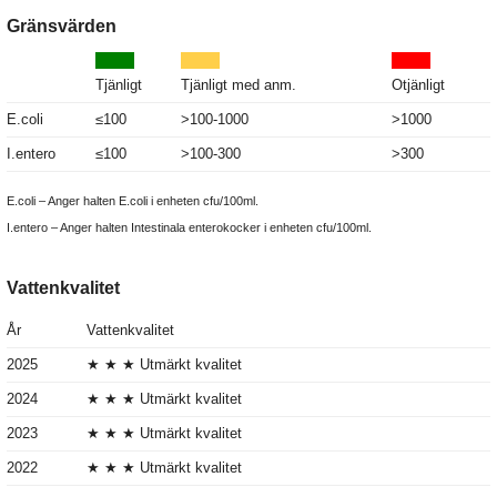
Gränsvärden
Tjänligt
Tjänligt med anm.
Otjänligt
E.coli
≤100
>100-1000
>1000
I.entero
≤100
>100-300
>300
E.coli – Anger halten E.coli i enheten cfu/100ml.
I.entero – Anger halten Intestinala enterokocker i enheten cfu/100ml.
Vattenkvalitet
År
Vattenkvalitet
2025
★ ★ ★ Utmärkt kvalitet
2024
★ ★ ★ Utmärkt kvalitet
2023
★ ★ ★ Utmärkt kvalitet
2022
★ ★ ★ Utmärkt kvalitet