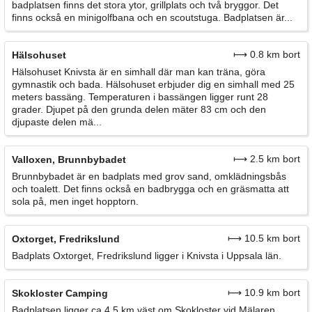
badplatsen finns det stora ytor, grillplats och två bryggor. Det
finns också en minigolfbana och en scoutstuga. Badplatsen är...
⟼ 0.8 km bort
Hälsohuset
Hälsohuset Knivsta är en simhall där man kan träna, göra
gymnastik och bada. Hälsohuset erbjuder dig en simhall med 25
meters bassäng. Temperaturen i bassängen ligger runt 28
grader. Djupet på den grunda delen mäter 83 cm och den
djupaste delen mä...
⟼ 2.5 km bort
Valloxen, Brunnbybadet
Brunnbybadet är en badplats med grov sand, omklädningsbås
och toalett. Det finns också en badbrygga och en gräsmatta att
sola på, men inget hopptorn.
⟼ 10.5 km bort
Oxtorget, Fredrikslund
Badplats Oxtorget, Fredrikslund ligger i Knivsta i Uppsala län.
⟼ 10.9 km bort
Skokloster Camping
Badplatsen ligger ca 4,5 km väst om Skokloster vid Mälaren.