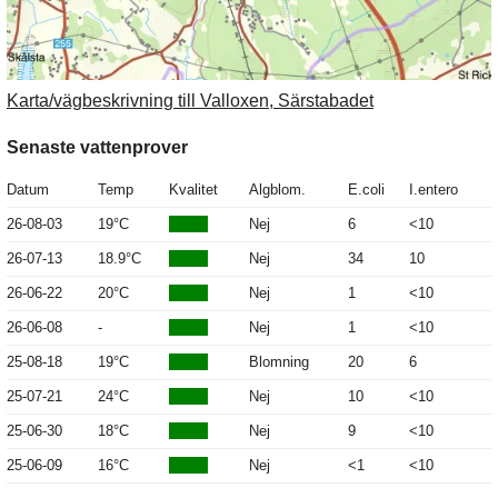
Karta/vägbeskrivning till Valloxen, Särstabadet
Senaste vattenprover
Datum
Temp
Kvalitet
Algblom.
E.coli
I.entero
26-08-03
19°C
Nej
6
<10
26-07-13
18.9°C
Nej
34
10
26-06-22
20°C
Nej
1
<10
26-06-08
-
Nej
1
<10
25-08-18
19°C
Blomning
20
6
25-07-21
24°C
Nej
10
<10
25-06-30
18°C
Nej
9
<10
25-06-09
16°C
Nej
<1
<10