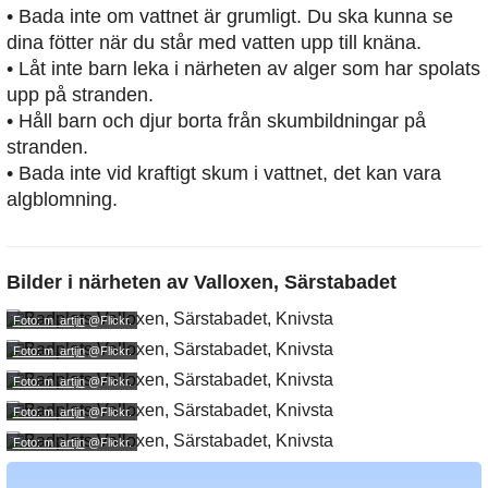
• Bada inte om vattnet är grumligt. Du ska kunna se
dina fötter när du står med vatten upp till knäna.
• Låt inte barn leka i närheten av alger som har spolats
upp på stranden.
• Håll barn och djur borta från skumbildningar på
stranden.
• Bada inte vid kraftigt skum i vattnet, det kan vara
algblomning.
Bilder i närheten av
Valloxen, Särstabadet
Foto: m_artijn
@Flickr.
Foto: m_artijn
@Flickr.
Foto: m_artijn
@Flickr.
Foto: m_artijn
@Flickr.
Foto: m_artijn
@Flickr.