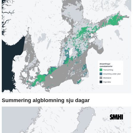
Summering algblomning sju dagar