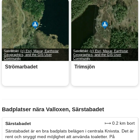
Satellitbild:
(c) Esri, Maxar, Earthstar
Satellitbild:
(c) Esri, Maxar, Earthstar
Geographics, and the GIS User
Geographics, and the GIS User
Community
Community
Strömarbadet
Trimsjön
Badplatser nära Valloxen, Särstabadet
⟼ 0.2 km bort
Särstabadet
Särstabadet är en bra badplats belägen i centrala Knivsta. Det är
rent och snyggt med möjlighet att använda toaletter. På