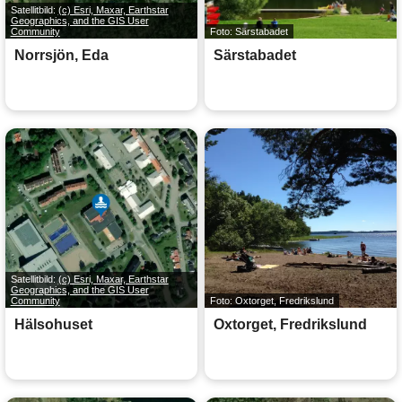
Satellitbild:
(c) Esri, Maxar, Earthstar
Geographics, and the GIS User
Community
Foto: Särstabadet
Norrsjön, Eda
Särstabadet
Satellitbild:
(c) Esri, Maxar, Earthstar
Geographics, and the GIS User
Community
Foto: Oxtorget, Fredrikslund
Hälsohuset
Oxtorget, Fredrikslund