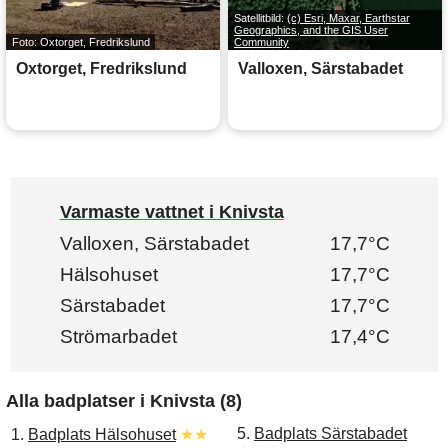
Satellitbild:
(c) Esri, Maxar, Earthstar
Geographics, and the GIS User
Foto: Oxtorget, Fredrikslund
Community
Oxtorget, Fredrikslund
Valloxen, Särstabadet
Varmaste vattnet i Knivsta
Valloxen, Särstabadet
17,7°C
Hälsohuset
17,7°C
Särstabadet
17,7°C
Strömarbadet
17,4°C
Alla badplatser i Knivsta (8)
5.
Badplats Särstabadet
1.
Badplats Hälsohuset
★★