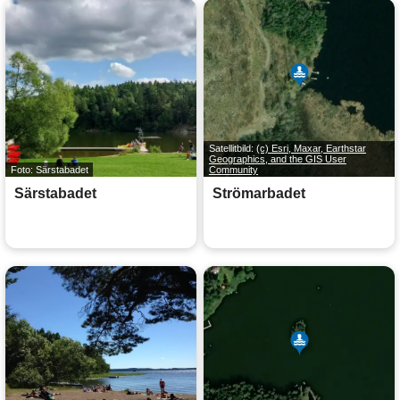
Satellitbild:
(c) Esri, Maxar, Earthstar
Geographics, and the GIS User
Foto: Särstabadet
Community
Särstabadet
Strömarbadet