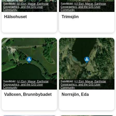
Satellitbild:
(c) Esri, Maxar, Earthstar
Satellitbild:
(c) Esri, Maxar, Earthstar
Geographics, and the GIS User
Geographics, and the GIS User
Community
Community
Hälsohuset
Trimsjön
Satellitbild:
(c) Esri, Maxar, Earthstar
Satellitbild:
(c) Esri, Maxar, Earthstar
Geographics, and the GIS User
Geographics, and the GIS User
Community
Community
Valloxen, Brunnbybadet
Norrsjön, Eda