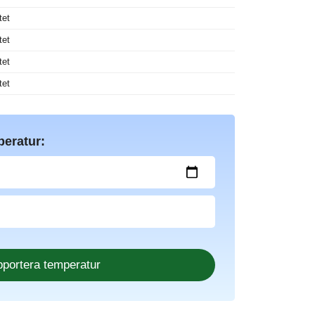
tet
tet
tet
tet
peratur: