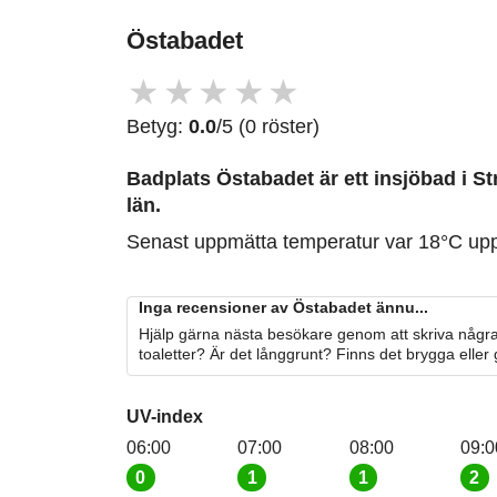
Östabadet
★
★
★
★
★
Betyg:
0.0
/5 (0 röster)
Badplats Östabadet är ett insjöbad i 
län.
Senast uppmätta temperatur var 18°C up
Inga recensioner av Östabadet ännu...
Hjälp gärna nästa besökare genom att skriva några
toaletter? Är det långgrunt? Finns det brygga eller
UV-index
06:00
07:00
08:00
09:0
0
1
1
2