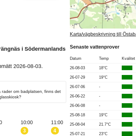
Karta/vägbeskrivning till Östa
Senaste vattenprover
Strängnäs i Södermanlands
Datum
Temp
Kvalitet
pmätt 2026-08-03.
26-08-03
18°C
26-07-29
19°C
26-07-06
-
 rader om badplatsen, finns det
26-06-22
-
 glasskiosk?
26-06-08
-
25-08-18
19°C
0
10:00
11:00
25-08-04
21.7°C
3
4
25-07-21
23°C