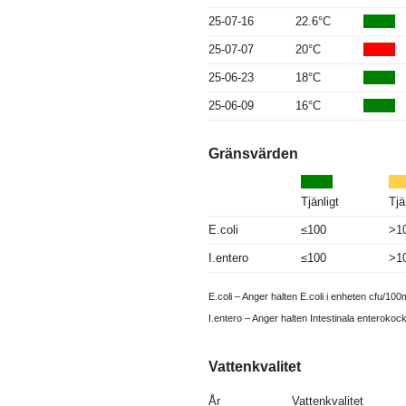
25-07-16
22.6°C
25-07-07
20°C
25-06-23
18°C
25-06-09
16°C
Gränsvärden
Tjänligt
Tjä
E.coli
≤100
>1
I.entero
≤100
>1
E.coli – Anger halten E.coli i enheten cfu/100m
I.entero – Anger halten Intestinala enterokoc
Vattenkvalitet
År
Vattenkvalitet