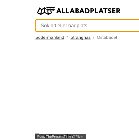
Södermanland
Strängnäs
Östabadet
Foto: ThePresentTime
@Flickr.