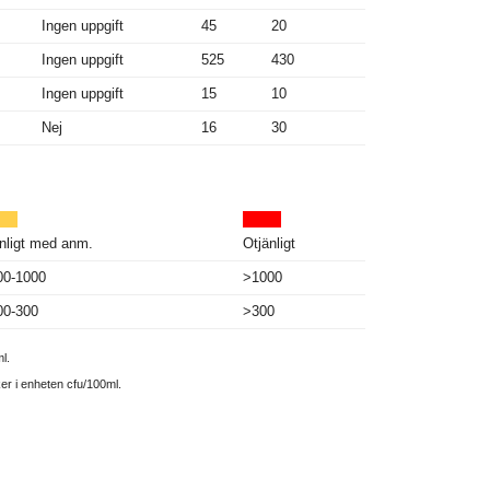
Ingen uppgift
45
20
Ingen uppgift
525
430
Ingen uppgift
15
10
Nej
16
30
nligt med anm.
Otjänligt
00-1000
>1000
00-300
>300
l.
ker i enheten cfu/100ml.