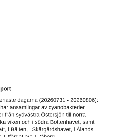
port
enaste dagarna (20260731 - 20260806):
har ansamlingar av cyanobakterier
er från sydvästra Östersjön till norra
ska viken och i södra Bottenhavet, samt
att, i Bälten, i Skärgårdshavet, i Ålands
. Utfärdat av: J. Öberg