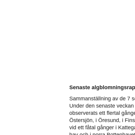
Senaste algblomningsrap
Sammanställning av de 7 s
Under den senaste veckan 
observerats ett flertal gång
Östersjön, i Öresund, i Fin
vid ett fåtal gånger i Katteg
hav och i norra Bottenhavet