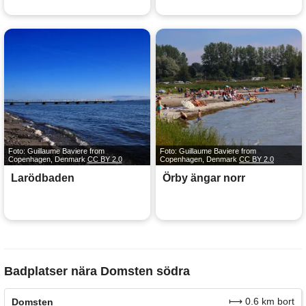
Foto: Guillaume Baviere from
Foto: Guillaume Baviere from
Copenhagen, Denmark
CC BY 2.0
Copenhagen, Denmark
CC BY 2.0
Larödbaden
Örby ängar norr
Badplatser nära Domsten södra
⟼ 0.6 km bort
Domsten