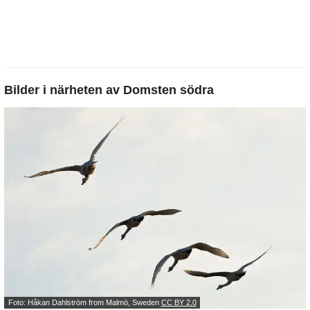
Bilder i närheten av
Domsten södra
Foto: Håkan Dahlström from Malmö, Sweden
CC BY 2.0