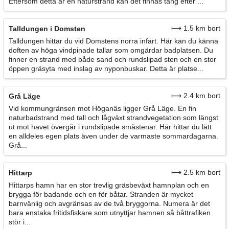
Eftersom detta är en naturstrand kan det finnas tång efter ...
⟼ 1.5 km bort
Talldungen i Domsten
Talldungen hittar du vid Domstens norra infart. Här kan du känna
doften av höga vindpinade tallar som omgärdar badplatsen. Du
finner en strand med både sand och rundslipad sten och en stor
öppen gräsyta med inslag av nyponbuskar. Detta är platse...
⟼ 2.4 km bort
Grå Läge
Vid kommungränsen mot Höganäs ligger Grå Läge. En fin
naturbadstrand med tall och lågväxt strandvegetation som längst
ut mot havet övergår i rundslipade småstenar. Här hittar du lätt
en alldeles egen plats även under de varmaste sommardagarna.
Grå...
⟼ 2.5 km bort
Hittarp
Hittarps hamn har en stor trevlig gräsbeväxt hamnplan och en
brygga för badande och en för båtar. Stranden är mycket
barnvänlig och avgränsas av de två bryggorna. Numera är det
bara enstaka fritidsfiskare som utnyttjar hamnen så båttrafiken
stör i...