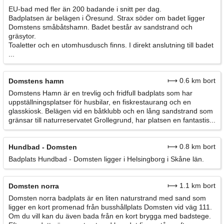
EU-bad med fler än 200 badande i snitt per dag.
Badplatsen är belägen i Öresund. Strax söder om badet ligger
Domstens småbåtshamn. Badet består av sandstrand och
gräsytor.
Toaletter och en utomhusdusch finns. I direkt anslutning till badet
...
⟼ 0.6 km bort
Domstens hamn
Domstens Hamn är en trevlig och fridfull badplats som har
uppställningsplatser för husbilar, en fiskrestaurang och en
glasskiosk. Belägen vid en båtklubb och en lång sandstrand som
gränsar till naturreservatet Grollegrund, har platsen en fantastis...
⟼ 0.8 km bort
Hundbad - Domsten
Badplats Hundbad - Domsten ligger i Helsingborg i Skåne län.
⟼ 1.1 km bort
Domsten norra
Domsten norra badplats är en liten naturstrand med sand som
ligger en kort promenad från busshållplats Domsten vid väg 111.
Om du vill kan du även bada från en kort brygga med badstege.