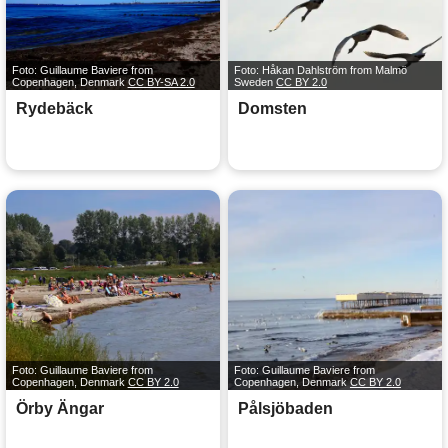
Foto: Guillaume Baviere from
Foto: Håkan Dahlström from Malmö
Copenhagen, Denmark
CC BY-SA 2.0
Sweden
CC BY 2.0
Rydebäck
Domsten
Foto: Guillaume Baviere from
Foto: Guillaume Baviere from
Copenhagen, Denmark
CC BY 2.0
Copenhagen, Denmark
CC BY 2.0
Örby Ängar
Pålsjöbaden