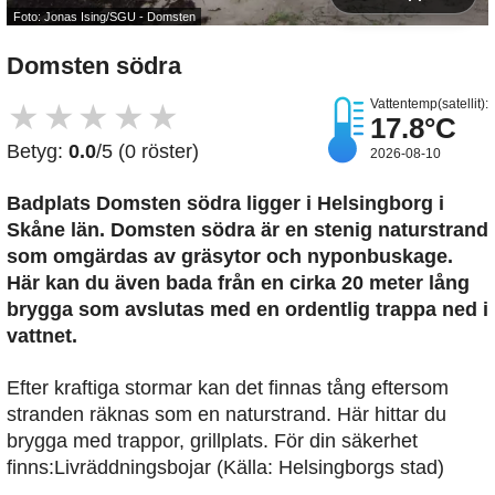
Foto: Jonas Ising/SGU - Domsten
Domsten södra
Vattentemp(satellit):
★
★
★
★
★
17.8°C
Betyg:
0.0
/5 (0 röster)
2026-08-10
Badplats Domsten södra
ligger i Helsingborg i
Skåne län. Domsten södra är en stenig naturstrand
som omgärdas av gräsytor och nyponbuskage.
Här kan du även bada från en cirka 20 meter lång
brygga som avslutas med en ordentlig trappa ned i
vattnet.
Efter kraftiga stormar kan det finnas tång eftersom
stranden räknas som en naturstrand. Här hittar du
brygga med trappor, grillplats. För din säkerhet
finns:Livräddningsbojar (Källa: Helsingborgs stad)