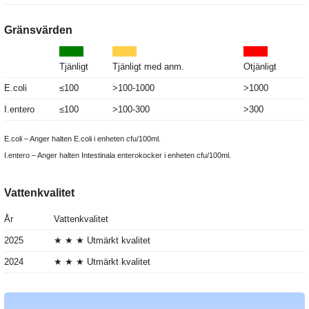
Gränsvärden
Tjänligt
Tjänligt med anm.
Otjänligt
E.coli
≤100
>100-1000
>1000
I.entero
≤100
>100-300
>300
E.coli – Anger halten E.coli i enheten cfu/100ml.
I.entero – Anger halten Intestinala enterokocker i enheten cfu/100ml.
Vattenkvalitet
År
Vattenkvalitet
2025
★ ★ ★ Utmärkt kvalitet
2024
★ ★ ★ Utmärkt kvalitet