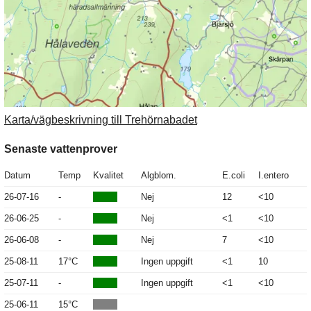
Karta/vägbeskrivning till Trehörnabadet
Senaste vattenprover
Datum
Temp
Kvalitet
Algblom.
E.coli
I.entero
26-07-16
-
Nej
12
<10
26-06-25
-
Nej
<1
<10
26-06-08
-
Nej
7
<10
25-08-11
17°C
Ingen uppgift
<1
10
25-07-11
-
Ingen uppgift
<1
<10
25-06-11
15°C