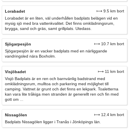
⟼ 9.5 km bort
Lorabadet
Lorabadet är en liten, väl underhållen badplats belägen vid en
mysig sjö med bra vattenkvalitet. Det finns omklädningsrum,
brygga, sand och gräs, samt grillplats. Utedass.
⟼ 10.7 km bort
Sjögarpesjön
Sjögarpesjön är en vacker badplats med en närliggande
vandringsled nära Boxholm.
⟼ 11 km bort
Visjöbadet
Visjö Badplats är en ren och barnvänlig badstrand med
omklädningsrum, mulltoa och parkering med möjlighet till
camping. Vattnet är grunt och det finns en lekpark. Toaletterna
kan vara lite tråkiga men stranden är generellt ren och fin med
gott om ...
⟼ 12.4 km bort
Nissagölen
Badplats Nissagölen ligger i Tranås i Jönköpings län.