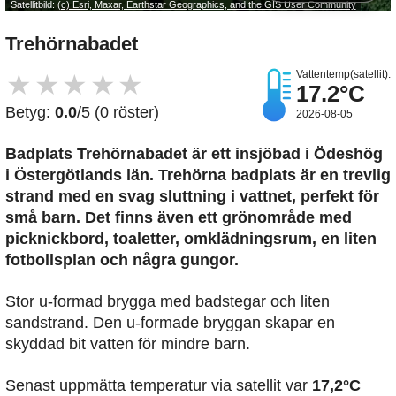
Satellitbild:
(c) Esri, Maxar, Earthstar Geographics, and the GIS User Community
Trehörnabadet
Vattentemp(satellit):
★
★
★
★
★
17.2°C
Betyg:
0.0
/5 (0 röster)
2026-08-05
Badplats Trehörnabadet är ett insjöbad i Ödeshög
i Östergötlands län. Trehörna badplats är en trevlig
strand med en svag sluttning i vattnet, perfekt för
små barn. Det finns även ett grönområde med
picknickbord, toaletter, omklädningsrum, en liten
fotbollsplan och några gungor.
Stor u-formad brygga med badstegar och liten
sandstrand. Den u-formade bryggan skapar en
skyddad bit vatten för mindre barn.
Senast uppmätta temperatur via satellit var
17,2°C