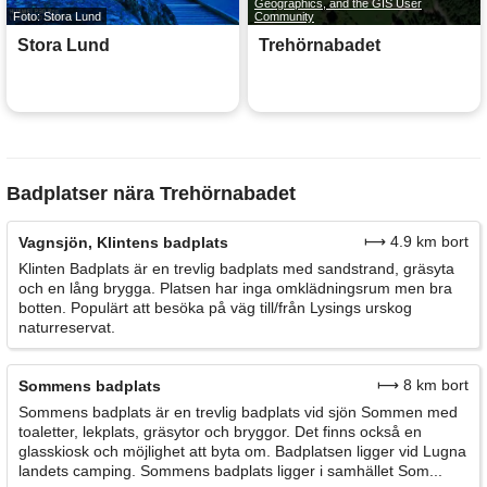
Geographics, and the GIS User
Foto: Stora Lund
Community
Stora Lund
Trehörnabadet
Badplatser nära Trehörnabadet
⟼ 4.9 km bort
Vagnsjön, Klintens badplats
Klinten Badplats är en trevlig badplats med sandstrand, gräsyta
och en lång brygga. Platsen har inga omklädningsrum men bra
botten. Populärt att besöka på väg till/från Lysings urskog
naturreservat.
⟼ 8 km bort
Sommens badplats
Sommens badplats är en trevlig badplats vid sjön Sommen med
toaletter, lekplats, gräsytor och bryggor. Det finns också en
glasskiosk och möjlighet att byta om. Badplatsen ligger vid Lugna
landets camping. Sommens badplats ligger i samhället Som...