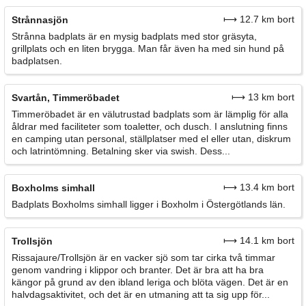
⟼ 12.7 km bort
Strånnasjön
Strånna badplats är en mysig badplats med stor gräsyta,
grillplats och en liten brygga. Man får även ha med sin hund på
badplatsen.
⟼ 13 km bort
Svartån, Timmeröbadet
Timmeröbadet är en välutrustad badplats som är lämplig för alla
åldrar med faciliteter som toaletter, och dusch. I anslutning finns
en camping utan personal, ställplatser med el eller utan, diskrum
och latrintömning. Betalning sker via swish. Dess...
⟼ 13.4 km bort
Boxholms simhall
Badplats Boxholms simhall ligger i Boxholm i Östergötlands län.
⟼ 14.1 km bort
Trollsjön
Rissajaure/Trollsjön är en vacker sjö som tar cirka två timmar
genom vandring i klippor och branter. Det är bra att ha bra
kängor på grund av den ibland leriga och blöta vägen. Det är en
halvdagsaktivitet, och det är en utmaning att ta sig upp för...