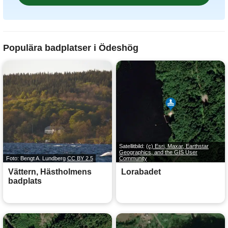
Populära badplatser i Ödeshög
Satellitbild:
(c) Esri, Maxar, Earthstar
Geographics, and the GIS User
Foto: Bengt A. Lundberg
CC BY 2.5
Community
Vättern, Hästholmens
Lorabadet
badplats