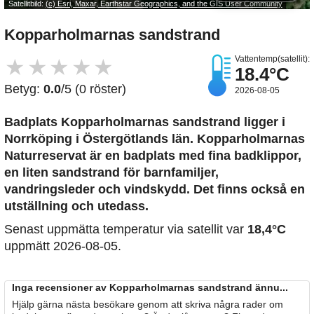
Satellitbild:
(c) Esri, Maxar, Earthstar Geographics, and the GIS User Community
Kopparholmarnas sandstrand
Vattentemp(satellit):
★
★
★
★
★
18.4°C
Betyg:
0.0
/5 (0 röster)
2026-08-05
Badplats Kopparholmarnas sandstrand
ligger i
Norrköping i Östergötlands län. Kopparholmarnas
Naturreservat är en badplats med fina badklippor,
en liten sandstrand för barnfamiljer,
vandringsleder och vindskydd. Det finns också en
utställning och utedass.
Senast uppmätta temperatur via satellit var
18,4°C
uppmätt 2026-08-05.
Inga recensioner av Kopparholmarnas sandstrand ännu...
Hjälp gärna nästa besökare genom att skriva några rader om