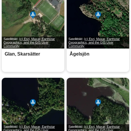
Satellitbild:
(c) Esri, Maxar, Earthstar
Satellitbild:
(c) Esri, Maxar, Earthstar
Geographics, and the GIS User
Geographics, and the GIS User
Community
Community
Glan, Skarsätter
Ågelsjön
Satellitbild:
(c) Esri, Maxar, Earthstar
Satellitbild:
(c) Esri, Maxar, Earthstar
Geographics, and the GIS User
Geographics, and the GIS User