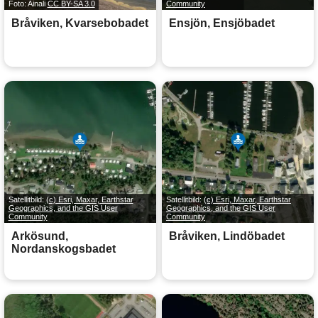
Foto: Ainali
CC BY-SA 3.0
Community
Bråviken, Kvarsebobadet
Ensjön, Ensjöbadet
Satellitbild:
(c) Esri, Maxar, Earthstar
Satellitbild:
(c) Esri, Maxar, Earthstar
Geographics, and the GIS User
Geographics, and the GIS User
Community
Community
Arkösund,
Bråviken, Lindöbadet
Nordanskogsbadet