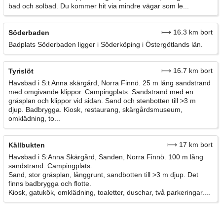
bad och solbad. Du kommer hit via mindre vägar som le...
⟼ 16.3 km bort
Söderbaden
Badplats Söderbaden ligger i Söderköping i Östergötlands län.
⟼ 16.7 km bort
Tyrislöt
Havsbad i S:t Anna skärgård, Norra Finnö. 25 m lång sandstrand
med omgivande klippor. Campingplats. Sandstrand med en
gräsplan och klippor vid sidan. Sand och stenbotten till >3 m
djup. Badbrygga. Kiosk, restaurang, skärgårdsmuseum,
omklädning, to...
⟼ 17 km bort
Källbukten
Havsbad i S:Anna Skärgård, Sanden, Norra Finnö. 100 m lång
sandstrand. Campingplats.
Sand, stor gräsplan, långgrunt, sandbotten till >3 m djup. Det
finns badbrygga och flotte.
Kiosk, gatukök, omklädning, toaletter, duschar, två parkeringar....