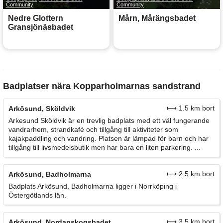
Community
Community
Nedre Glottern
Mårn, Mårängsbadet
Gransjönäsbadet
Badplatser nära Kopparholmarnas sandstrand
⟼ 1.5 km bort
Arkösund, Sköldvik
Arkesund Sköldvik är en trevlig badplats med ett väl fungerande
vandrarhem, strandkafé och tillgång till aktiviteter som
kajakpaddling och vandring. Platsen är lämpad för barn och har
tillgång till livsmedelsbutik men har bara en liten parkering. ...
⟼ 2.5 km bort
Arkösund, Badholmarna
Badplats Arkösund, Badholmarna ligger i Norrköping i
Östergötlands län.
⟼ 3.5 km bort
Arkösund, Nordanskogsbadet