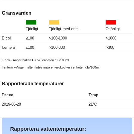
Gränsvärden
Tjänligt
Tjänligt med anm.
Otjänligt
E.coli
≤100
>100-1000
>1000
I.entero
≤100
>100-300
>300
E.coli – Anger halten E.coli i enheten cfu/100ml.
I.entero – Anger halten Intestinala enterokocker i enheten cfu/100ml.
Rapporterade temperaturer
Datum
Temp
2019-06-28
21°C
Rapportera vattentemperatur: