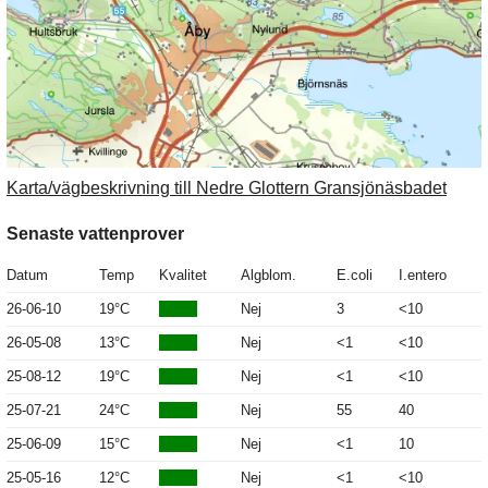
Karta/vägbeskrivning till Nedre Glottern Gransjönäsbadet
Senaste vattenprover
Datum
Temp
Kvalitet
Algblom.
E.coli
I.entero
26-06-10
19°C
Nej
3
<10
26-05-08
13°C
Nej
<1
<10
25-08-12
19°C
Nej
<1
<10
25-07-21
24°C
Nej
55
40
25-06-09
15°C
Nej
<1
10
25-05-16
12°C
Nej
<1
<10