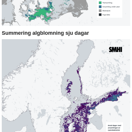
Summering algblomning sju dagar