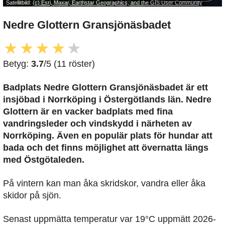
Satellitbild:
(c) Esri, Maxar, Earthstar Geographics, and the GIS User Community
Nedre Glottern Gransjönäsbadet
★
★
★
★
★
Betyg:
3.7
/5 (11 röster)
Badplats Nedre Glottern Gransjönäsbadet är ett
insjöbad i Norrköping i Östergötlands län. Nedre
Glottern är en vacker badplats med fina
vandringsleder och vindskydd i närheten av
Norrköping. Även en populär plats för hundar att
bada och det finns möjlighet att övernatta längs
med Östgötaleden.
På vintern kan man åka skridskor, vandra eller åka
skidor på sjön.
Senast uppmätta temperatur var 19°C uppmätt 2026-