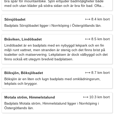
bra spår för mountainbike. Sjön erbjuder badmöjligheter både
med och utan kläder på södra sidan och är bra för bad. Ofta...
⟼ 8.4 km bort
Sörsjöbadet
Badplats Sörsjöbadet ligger i Norrköping i Östergötlands län.
⟼ 8.5 km bort
Bråviken, Lindöbadet
Lindöbadet är en badplats med en nybyggd lekpark och en fin
miljö runt vattnet, men stranden är stenig och det finns brist på
toaletter och matservering. Lekplatsen är dock välbyggd och det
finns också ett utegym bredvid badplatsen.
⟼ 8.7 km bort
Böksjön, Böksjöbadet
Böksjön är en liten och lugn badplats med omklädningsrum,
lekplats och bryggor.
⟼ 10.3 km bort
Motala ström, Himmelstalund
Badplats Motala ström, Himmelstalund ligger i Norrköping i
Östergötlands län.