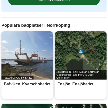
Populära badplatser i Norrköping
Satellitbild:
(c) Esri, Maxar, Earthstar
Geographics, and the GIS User
Foto: Ainali
CC BY-SA 3.0
Community
Bråviken, Kvarsebobadet
Ensjön, Ensjöbadet