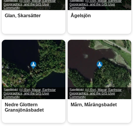
Satellitbild:
(c) Esri, Maxar, Earthstar
Satellitbild:
(c) Esri, Maxar, Earthstar
Geographics, and the GIS User
Geographics, and the GIS User
Community
Community
Glan, Skarsätter
Ågelsjön
Satellitbild:
(c) Esri, Maxar, Earthstar
Satellitbild:
(c) Esri, Maxar, Earthstar
Geographics, and the GIS User
Geographics, and the GIS User
Community
Community
Nedre Glottern
Mårn, Mårängsbadet
Gransjönäsbadet