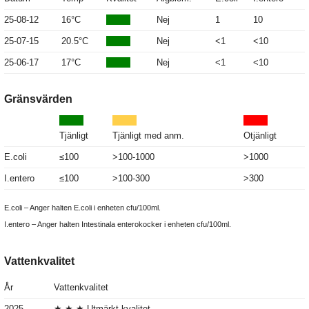
25-08-12
16°C
Nej
1
10
25-07-15
20.5°C
Nej
<1
<10
25-06-17
17°C
Nej
<1
<10
Gränsvärden
Tjänligt
Tjänligt med anm.
Otjänligt
E.coli
≤100
>100-1000
>1000
I.entero
≤100
>100-300
>300
E.coli – Anger halten E.coli i enheten cfu/100ml.
I.entero – Anger halten Intestinala enterokocker i enheten cfu/100ml.
Vattenkvalitet
År
Vattenkvalitet
2025
★ ★ ★ Utmärkt kvalitet