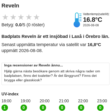
Reveln
Vattentemp(satellit):
★
★
★
★
★
16.8°C
Betyg:
0.0
/5 (0 röster)
2026-08-08
Badplats Reveln är ett insjöbad i Laxå i Örebro län.
Senast uppmätta temperatur via satellit var
16,8°C
uppmätt 2026-08-08.
Inga recensioner av Reveln ännu...
Hjälp gärna nästa besökare genom att skriva några rader om
badplatsen, finns det toaletter? Är det långgrunt? Finns det
brygga eller glasskiosk?
UV-index
18:00
19:00
20:00
21:00
22:00
23:00
1
0
0
0
0
0