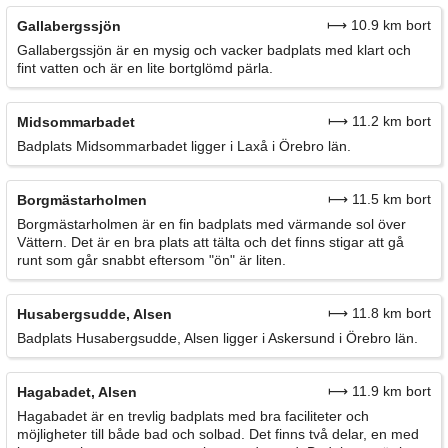
⟼ 10.9 km bort
Gallabergssjön
Gallabergssjön är en mysig och vacker badplats med klart och
fint vatten och är en lite bortglömd pärla.
⟼ 11.2 km bort
Midsommarbadet
Badplats Midsommarbadet ligger i Laxå i Örebro län.
⟼ 11.5 km bort
Borgmästarholmen
Borgmästarholmen är en fin badplats med värmande sol över
Vättern. Det är en bra plats att tälta och det finns stigar att gå
runt som går snabbt eftersom "ön" är liten.
⟼ 11.8 km bort
Husabergsudde, Alsen
Badplats Husabergsudde, Alsen ligger i Askersund i Örebro län.
⟼ 11.9 km bort
Hagabadet, Alsen
Hagabadet är en trevlig badplats med bra faciliteter och
möjligheter till både bad och solbad. Det finns två delar, en med