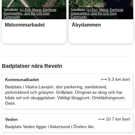
Satellitbild:
(c) Esri, Maxar, Earthstar
Satellitbild:
(c) Esri, Maxar, Earthstar
Geographics, and the GIS User
Geographics, and the GIS User
Community
Community
Midsommarbadet
Åbydammen
Badplatser nära Reveln
⟼ 5.3 km bort
Kommunalbadet
Badplats i Västra Laxsjön, stor parkering, sandstrand,
picknickbord och gräsytor. Grillplats. Omgivet av skog och har
både sol och skuggplatser. Väldigt långgrunt. Omklädningsrum.
Dass.
⟼ 10.7 km bort
Veden
Badplats Veden ligger i Askersund i Örebro län.