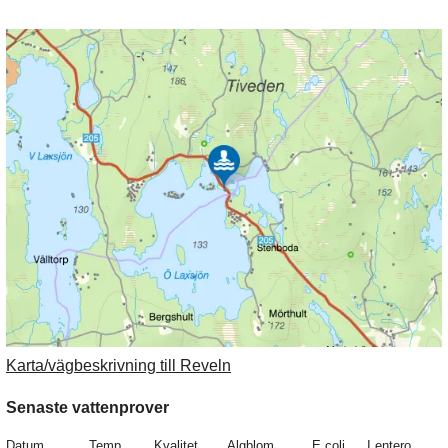
Karta/vägbeskrivning till Reveln
Senaste vattenprover
Datum
Temp
Kvalitet
Algblom.
E.coli
I.entero