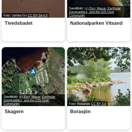
Satellitbild:
(c) Esri, Maxar, Earthstar
Geographics, and the GIS User
Foto: Jamba Go
CC BY-SA 4.0
Community
Tivedsbadet
Nationalparken Vitsand
Satellitbild:
(c) Esri, Maxar, Earthstar
Geographics, and the GIS User
Community
Foto: Robande
CC BY 3.0
Skagern
Borasjön