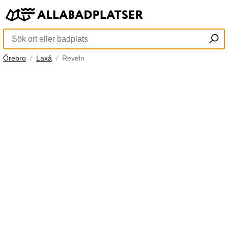
Örebro
Laxå
Reveln